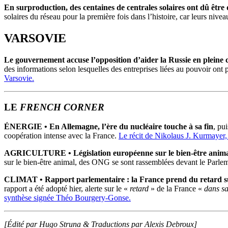
En surproduction, des centaines de centrales solaires ont dû être
solaires du réseau pour la première fois dans l’histoire, car leurs niv
VARSOVIE
Le gouvernement accuse l’opposition d’aider la Russie en pleine c
des informations selon lesquelles des entreprises liées au pouvoir ont
Varsovie.
LE
FRENCH CORNER
ÉNERGIE
•
En Allemagne, l’ère du nucléaire touche à sa fin
, pu
coopération intense avec la France.
Le récit de Nikolaus J. Kurmayer,
AGRICULTURE
•
Législation européenne sur le bien-être anima
sur le bien-être animal, des ONG se sont rassemblées devant le Parleme
CLIMAT •
Rapport parlementaire : la France prend du retard s
rapport a été adopté hier, alerte sur le «
retard
» de la France «
dans sa
synthèse signée Théo Bourgery-Gonse.
[Édité par Hugo Struna &
Traductions par Alexis Debroux]