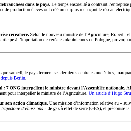
 débranchées dans le pays.
Le temps ensoleillé a contraint l’entrepris
eaux de production élevés ont créé un surplus menaçant le réseau électriq
rise céréalière.
Selon le nouveau ministre de I’Agriculture, Robert Tel
 participé à l’importation de céréales ukrainiennes en Pologne, provoqu
isque samedi, le pays fermera ses dernières centrales nucléaires, marqua
 depuis Berlin
.
l : 7 ONG interpellent le ministre devant l’Assemblée nationale.
Al
nt pour interpeller le ministre de l’Agriculture.
Un article d’Hugo Stru
ur son action climatique.
Une mission d’information relative au « suiv
 trajectoire d’émissions
» de gaz à effet de serre (GES), et préconise l