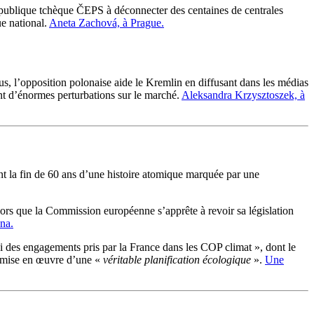
e publique tchèque ČEPS à déconnecter des centaines de centrales
ue national.
Aneta Zachová, à Prague.
us, l’opposition polonaise aide le Kremlin en diffusant dans les médias
ant d’énormes perturbations sur le marché.
Aleksandra Krzysztoszek, à
nt la fin de 60 ans d’une histoire atomique marquée par une
ors que la Commission européenne s’apprête à revoir sa législation
na.
i des engagements pris par la France dans les COP climat », dont le
a mise en œuvre d’une «
véritable planification écologique
».
Une