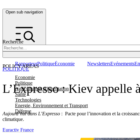
Open sub navigation
Recherche
Rapporteur
Politique
Économie
Newsletters
Evénements
Em
POLICY AREAS
POLITIQUE
Economie
Politique
L’Expresso : Kiev appelle à
Agriculture et Alimentation
Santé
Technologies
Energie, Environnement et Transport
Défense
Aujourd’hui dans L’Expresso
: Pacte pour l’innovation et la croissan
climatique.
Euractiv France