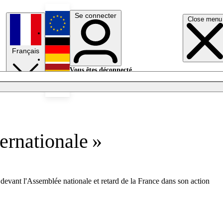
Se connecter
Close menu
English
Français
Deutsch
Vous êtes déconnecté.
Se connecter
Español
Lumières éteintes
ernationale »
 devant l'Assemblée nationale et retard de la France dans son action