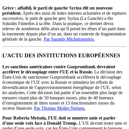
Grèce : affaibli, le parti de gauche Syriza élit un nouveau
président.
Après des mois de luttes internes acharnées et de ruptures
successives, le parti de gauche grec Syriza (La Gauche) a élu
Sokrátis Fámellos à sa tête. Dans la pratique, ce dernier devra
relever de nombreux défis alors qu’il prend les rênes d’un parti dans
la tourmente depuis plus d’un an, dans un contexte de fragmentation
générale de la gauche.
Par Sarantis Michalopoulos.
L’ACTU DES INSTITUTIONS EUROPÉENNES
Les sanctions américaines contre Gazprombank devraient
accélérer le découplage entre l’UE et la Russie.
La décision des
États-Unis de sanctionner Gazprombank accélérera le découplage
économique de l’UE avec la Russie et stimulera les efforts de
diversification de l’approvisionnement énergétique de l’UE, selon
les analystes. Cette décision fait partie d’un ensemble plus large de
mesures visant plus de 50 banques russes, plus de 40 bureaux
d’enregistrement de titres russes et 15 fonctionnaires russes du
secteur financier.
Par Thomas Moller-Nielsen.
Pour Roberta Metsola, l’UE doit se montrer unie et parler
d’une seule voix face à Donald Trump.
L’UE devrait rester unie et
parler d’une seule voix, car les États-Unis comprennent le langage