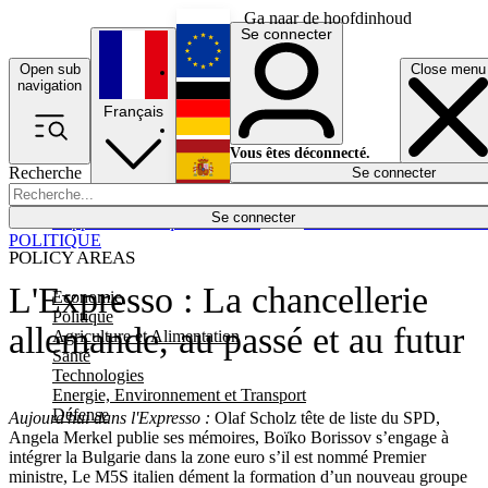
Ga naar de hoofdinhoud
Se connecter
Open sub
Close menu
English
navigation
Français
Deutsch
Vous êtes déconnecté.
Recherche
Se connecter
Español
Lumières éteintes
Se connecter
Rapporteur
Politique
Économie
Newsletters
Evénements
Em
POLITIQUE
POLICY AREAS
L'Expresso : La chancellerie
Economie
Politique
allemande, au passé et au futur
Agriculture et Alimentation
Santé
Technologies
Energie, Environnement et Transport
Défense
Aujourd'hui dans l'Expresso :
Olaf Scholz tête de liste du SPD,
Angela Merkel publie ses mémoires, Boïko Borissov s’engage à
intégrer la Bulgarie dans la zone euro s’il est nommé Premier
ministre, Le M5S italien dément la formation d’un nouveau groupe