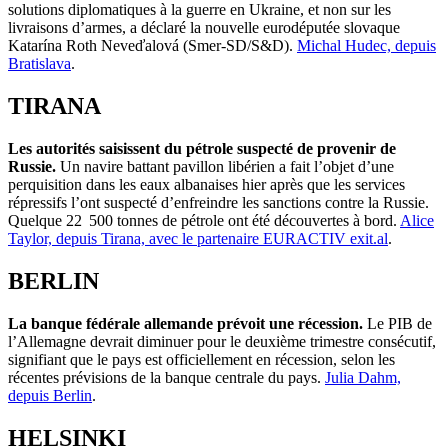
solutions diplomatiques à la guerre en Ukraine, et non sur les
livraisons d’armes, a déclaré la nouvelle eurodéputée slovaque
Katarína Roth Neveďalová (Smer-SD/S&D).
Michal Hudec, depuis
Bratislava
.
TIRANA
Les autorités saisissent du pétrole suspecté de provenir de
Russie.
Un navire battant pavillon libérien a fait l’objet d’une
perquisition dans les eaux albanaises hier après que les services
répressifs l’ont suspecté d’enfreindre les sanctions contre la Russie.
Quelque 22 500 tonnes de pétrole ont été découvertes à bord.
Alice
Taylor, depuis Tirana, avec le partenaire EURACTIV exit.al
.
BERLIN
La banque fédérale allemande prévoit une récession.
Le PIB de
l’Allemagne devrait diminuer pour le deuxième trimestre consécutif,
signifiant que le pays est officiellement en récession, selon les
récentes prévisions de la banque centrale du pays.
Julia Dahm,
depuis Berlin
.
HELSINKI