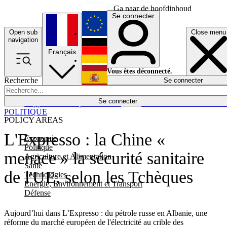
Ga naar de hoofdinhoud
Se connecter
Open sub
Close menu
English
navigation
Français
Deutsch
Vous êtes déconnecté.
Recherche
Se connecter
Español
Lumières éteintes
Se connecter
Rapporteur
Politique
Économie
Newsletters
Evénements
Em
POLITIQUE
POLICY AREAS
L'Expresso : la Chine «
Economie
Politique
menace » la sécurité sanitaire
Agriculture et Alimentation
Santé
de l'UE, selon les Tchèques
Technologies
Energie, Environnement et Transport
Défense
Aujourd’hui dans L’Expresso : du pétrole russe en Albanie, une
réforme du marché européen de l'électricité au crible des