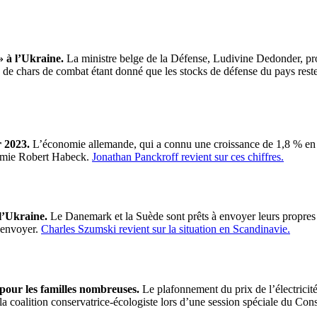
» à l’Ukraine.
La ministre belge de la Défense, Ludivine Dedonder, pr
de chars de combat étant donné que les stocks de défense du pays restent
 2023.
L’économie allemande, qui a connu une croissance de 1,8 % en 2
nomie Robert Habeck.
Jonathan Panckroff revient sur ces chiffres.
l’Ukraine.
Le Danemark et la Suède sont prêts à envoyer leurs propres 
 envoyer.
Charles Szumski revient sur la situation en Scandinavie.
4 pour les familles nombreuses.
Le plafonnement du prix de l’électrici
 coalition conservatrice-écologiste lors d’une session spéciale du Conse