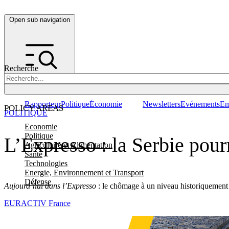
Open sub navigation
Recherche
Rapporteur
Politique
Économie
Newsletters
Evénements
Em
POLICY AREAS
POLITIQUE
Economie
Politique
L’Expresso : la Serbie pour
Agriculture et Alimentation
Santé
Technologies
Energie, Environnement et Transport
Défense
Aujourd’hui dans l’Expresso
: le chômage à un niveau historiquement b
EURACTIV France