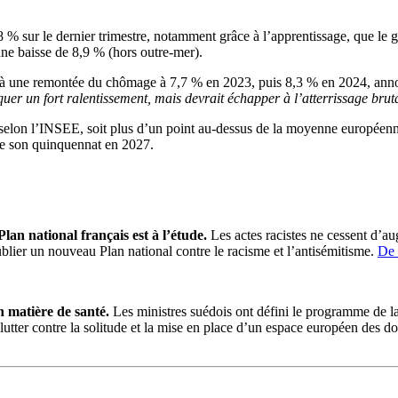
8 % sur le dernier trimestre, notamment grâce à l’apprentissage, que le 
ne baisse de 8,9 % (hors outre-mer).
end à une remontée du chômage à 7,7 % en 2023, puis 8,3 % en 2024, an
er un fort ralentissement, mais devrait échapper à l’atterrissage bruta
2, selon l’INSEE, soit plus d’un point au-dessus de la moyenne europ
 de son quinquennat en 2027.
lan national français est à l’étude.
Les actes racistes ne cessent d’a
ublier un nouveau Plan national contre le racisme et l’antisémitisme.
De 
n matière de santé.
Les ministres suédois ont défini le programme de la 
tter contre la solitude et la mise en place d’un espace européen des do