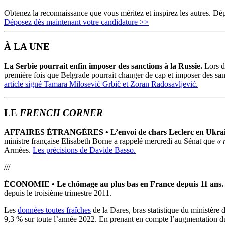
Obtenez la reconnaissance que vous méritez et inspirez les autres. Dép
Déposez dès maintenant votre candidature >>
À LA UNE
La Serbie pourrait enfin imposer des sanctions à la Russie.
Lors d’
première fois que Belgrade pourrait changer de cap et imposer des san
article signé Tamara Milosević Grbič et Zoran Radosavljević.
LE
FRENCH CORNER
AFFAIRES ÉTRANGÈRES • L’envoi de chars Leclerc en Ukraine n’
ministre française Elisabeth Borne a rappelé mercredi au Sénat que
« 
Armées.
Les précisions de Davide Basso.
///
ÉCONOMIE •
Le chômage au plus bas en France depuis 11 ans.
depuis le troisième trimestre 2011.
Les
données toutes fraîches
de la Dares, bras statistique du ministère
9,3 % sur toute l’année 2022. En prenant en compte l’augmentation du 