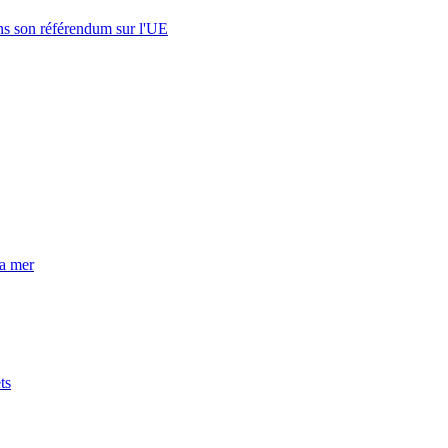
s son référendum sur l'UE
la mer
ts