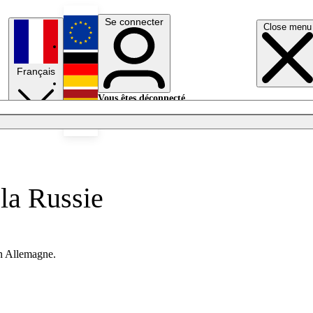
Se connecter
Close menu
English
Français
Deutsch
Vous êtes déconnecté.
Se connecter
Español
Lumières éteintes
 la Russie
en Allemagne.