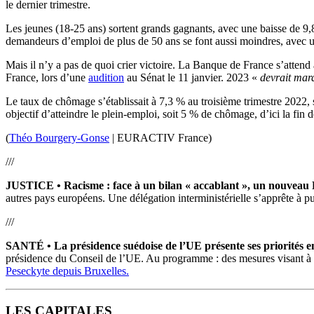
le dernier trimestre.
Les jeunes (18-25 ans) sortent grands gagnants, avec une baisse de 9,
demandeurs d’emploi de plus de 50 ans se font aussi moindres, avec u
Mais il n’y a pas de quoi crier victoire. La Banque de France s’att
France, lors d’une
audition
au Sénat le 11 janvier. 2023 «
devrait marqu
Le taux de chômage s’établissait à 7,3 % au troisième trimestre 202
objectif d’atteindre le plein-emploi, soit 5 % de chômage, d’ici la fin
(
Théo Bourgery-Gonse
| EURACTIV France)
///
JUSTICE
•
Racisme : face à un bilan « accablant », un nouveau P
autres pays européens. Une délégation interministérielle s’apprête à p
///
SANTÉ
•
La présidence suédoise de l’UE présente ses priorités e
présidence du Conseil de l’UE. Au programme : des mesures visant à lu
Peseckyte depuis Bruxelles.
LES CAPITALES