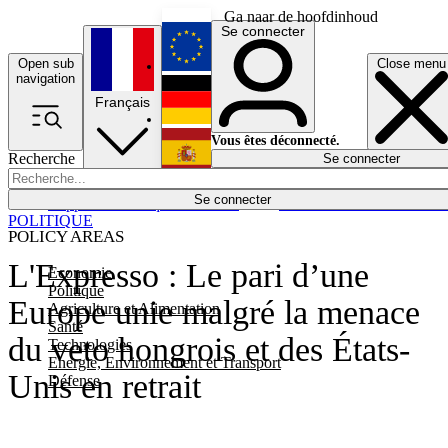
Ga naar de hoofdinhoud
Se connecter
Open sub
Close menu
English
navigation
Français
Deutsch
Vous êtes déconnecté.
Recherche
Se connecter
Español
Lumières éteintes
Se connecter
Rapporteur
Politique
Économie
Newsletters
Evénements
Em
POLITIQUE
POLICY AREAS
L'Expresso : Le pari d’une
Economie
Politique
Europe unie malgré la menace
Agriculture et Alimentation
Santé
du veto hongrois et des États-
Technologies
Energie, Environnement et Transport
Unis en retrait
Défense