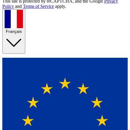
This site is protected by reCAPTCHA, and the Google
Privacy
Policy
and
Terms of Service
apply.
Français