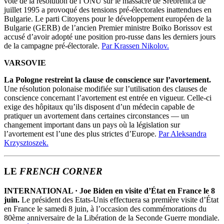
vote de la résolution de l’ONU sur le massacre de Srebrenica de
juillet 1995 a provoqué des tensions pré-électorales inattendues en
Bulgarie. Le parti Citoyens pour le développement européen de la
Bulgarie (GERB) de l’ancien Premier ministre Boïko Borissov est
accusé d’avoir adopté une position pro-russe dans les derniers jours
de la campagne pré-électorale.
Par Krassen Nikolov.
VARSOVIE
La Pologne restreint la clause de conscience sur l’avortement.
Une résolution polonaise modifiée sur l’utilisation des clauses de
conscience concernant l’avortement est entrée en vigueur. Celle-ci
exige des hôpitaux qu’ils disposent d’un médecin capable de
pratiquer un avortement dans certaines circonstances — un
changement important dans un pays où la législation sur
l’avortement est l’une des plus strictes d’Europe.
Par Aleksandra
Krzysztoszek.
LE
FRENCH CORNER
INTERNATIONAL · Joe Biden en visite d’État en France le 8
juin.
Le président des Etats-Unis effectuera sa première visite d’État
en France le samedi 8 juin, à l’occasion des commémorations du
80ème anniversaire de la Libération de la Seconde Guerre mondiale.