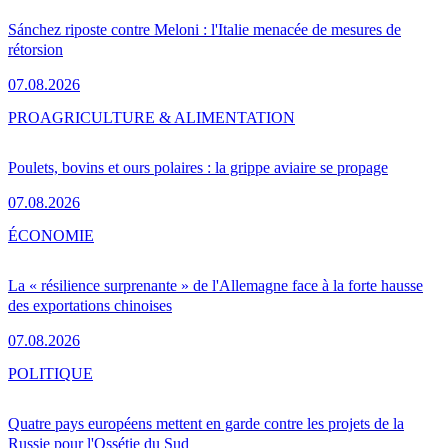
Sánchez riposte contre Meloni : l'Italie menacée de mesures de
rétorsion
07.08.2026
PRO
AGRICULTURE & ALIMENTATION
Poulets, bovins et ours polaires : la grippe aviaire se propage
07.08.2026
ÉCONOMIE
La « résilience surprenante » de l'Allemagne face à la forte hausse
des exportations chinoises
07.08.2026
POLITIQUE
Quatre pays européens mettent en garde contre les projets de la
Russie pour l'Ossétie du Sud