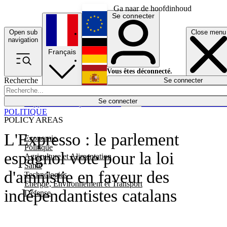
Ga naar de hoofdinhoud
Se connecter
Open sub
Close menu
English
navigation
Français
Deutsch
Vous êtes déconnecté.
Recherche
Se connecter
Español
Lumières éteintes
Se connecter
Rapporteur
Politique
Économie
Newsletters
Evénements
Em
POLITIQUE
POLICY AREAS
L'Expresso : le parlement
Economie
Politique
espagnol vote pour la loi
Agriculture et Alimentation
Santé
d'amnistie en faveur des
Technologies
Energie, Environnement et Transport
indépendantistes catalans
Défense