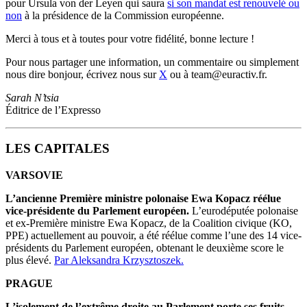
pour Ursula von der Leyen qui saura
si son mandat est renouvelé ou
non
à la présidence de la Commission européenne.
Merci à tous et à toutes pour votre fidélité, bonne lecture !
Pour nous partager une information, un commentaire ou simplement
nous dire bonjour, écrivez nous sur
X
ou à team@euractiv.fr.
Sarah N’tsia
Éditrice de l’Expresso
LES CAPITALES
VARSOVIE
L’ancienne Première ministre polonaise Ewa Kopacz réélue
vice-présidente du Parlement européen.
L’eurodéputée polonaise
et ex-Première ministre Ewa Kopacz, de la Coalition civique (KO,
PPE) actuellement au pouvoir, a été réélue comme l’une des 14 vice-
présidents du Parlement européen, obtenant le deuxième score le
plus élevé.
Par Aleksandra Krzysztoszek.
PRAGUE
L’isolement de l’extrême droite au Parlement porte ses fruits