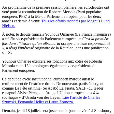
Au programme de la première session plénière, les eurodéputés ont
voté pour la reconduction de Roberta Metsola (Parti populaire
européen, PPE) à la tête du Parlement européen pour les deux
années et demie à venir.
Tous les détails racontés par Magnus Lund
Nielsen.
À noter, le député français Younous Omarjee (La France insoumise)
a été élu vice-président du Parlement européen.
« C’est la première
fois dans l’histoire qu’un ultramarin occupe une telle responsabilité
»
, a réagi l’intéressé originaire de la Réunion, dans une publication
sur X.
Younous Omarjee exercera ses fonctions aux côtés de Roberta
Metsola et de 13 homologues également vice-présidents du
Parlement européen.
Ce début de cycle institutionnel européen marque aussi le
renforcement de l’extrême droite. De nouveaux partis émergent
comme La Fête est finie (Se Acabó La Fiesta, SALF) du leader
espagnol Alvise Pérez, qui fustige l’Union européenne
« à la
soviétique »
d’Ursula von der Leyen.
Lire l’article de Charles
Szumski, Fernando Heller et Laura Zornoza.
Demain, jeudi 18 juillet, sera justement le jour de vérité à Strasbourg