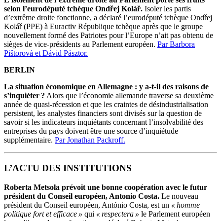
selon l’eurodéputé tchèque Ondřej Kolář.
Isoler les partis
d’extrême droite fonctionne, a déclaré l’eurodéputé tchèque Ondřej
Kolář (PPE) à Euractiv République tchèque après que le groupe
nouvellement formé des Patriotes pour l’Europe n’ait pas obtenu de
sièges de vice-présidents au Parlement européen.
Par Barbora
Pištorová et Dávid Pásztor.
BERLIN
La situation économique en Allemagne : y a-t-il des raisons de
s’inquiéter ?
Alors que l’économie allemande traverse sa deuxième
année de quasi-récession et que les craintes de désindustrialisation
persistent, les analystes financiers sont divisés sur la question de
savoir si les indicateurs inquiétants concernant l’insolvabilité des
entreprises du pays doivent être une source d’inquiétude
supplémentaire.
Par Jonathan Packroff.
L’ACTU DES INSTITUTIONS
Roberta Metsola prévoit une bonne coopération avec le futur
président du Conseil européen, Antonio Costa.
Le nouveau
président du Conseil européen, António Costa, est un
« homme
politique fort et efficace »
qui
« respectera »
le Parlement européen