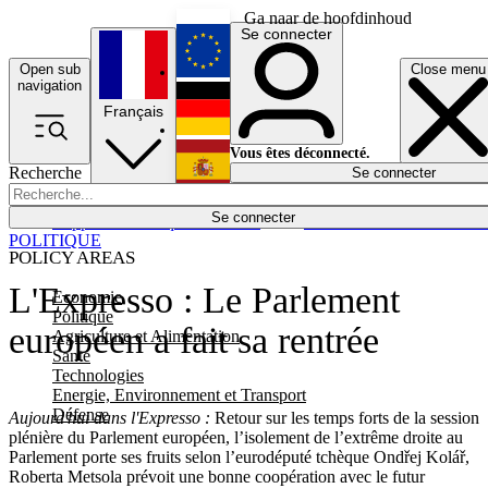
Ga naar de hoofdinhoud
Se connecter
Open sub
Close menu
English
navigation
Français
Deutsch
Vous êtes déconnecté.
Recherche
Se connecter
Español
Lumières éteintes
Se connecter
Rapporteur
Politique
Économie
Newsletters
Evénements
Em
POLITIQUE
POLICY AREAS
L'Expresso : Le Parlement
Economie
Politique
européen a fait sa rentrée
Agriculture et Alimentation
Santé
Technologies
Energie, Environnement et Transport
Défense
Aujourd'hui dans l'Expresso :
Retour sur les temps forts de la session
plénière du Parlement européen, l’isolement de l’extrême droite au
Parlement porte ses fruits selon l’eurodéputé tchèque Ondřej Kolář,
Roberta Metsola prévoit une bonne coopération avec le futur