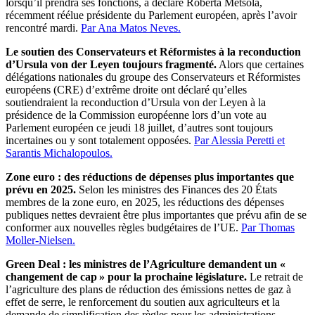
lorsqu’il prendra ses fonctions, a déclaré Roberta Metsola,
récemment réélue présidente du Parlement européen, après l’avoir
rencontré mardi.
Par Ana Matos Neves.
Le soutien des Conservateurs et Réformistes à la reconduction
d’Ursula von der Leyen toujours fragmenté.
Alors que certaines
délégations nationales du groupe des Conservateurs et Réformistes
européens (CRE) d’extrême droite ont déclaré qu’elles
soutiendraient la reconduction d’Ursula von der Leyen à la
présidence de la Commission européenne lors d’un vote au
Parlement européen ce jeudi 18 juillet, d’autres sont toujours
incertaines ou y sont totalement opposées.
Par Alessia Peretti et
Sarantis Michalopoulos.
Zone euro : des réductions de dépenses plus importantes que
prévu en 2025.
Selon les ministres des Finances des 20 États
membres de la zone euro, en 2025, les réductions des dépenses
publiques nettes devraient être plus importantes que prévu afin de se
conformer aux nouvelles règles budgétaires de l’UE.
Par Thomas
Moller-Nielsen.
Green Deal : les ministres de l’Agriculture demandent un «
changement de cap » pour la prochaine législature.
Le retrait de
l’agriculture des plans de réduction des émissions nettes de gaz à
effet de serre, le renforcement du soutien aux agriculteurs et la
demande de simplification des règles pour les administrations