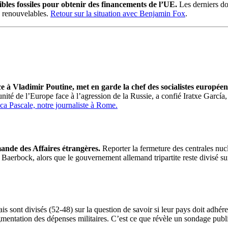
les fossiles pour obtenir des financements de l’UE.
Les derniers do
s renouvelables.
Retour sur la situation avec Benjamin Fox
.
ce à Vladimir Poutine, met en garde la chef des socialistes européen
l’unité de l’Europe face à l’agression de la Russie, a confié Iratxe Gar
ca Pascale, notre journaliste à Rome.
emande des Affaires étrangères.
Reporter la fermeture des centrales nucl
 Baerbock, alors que le gouvernement allemand tripartite reste divisé su
ais sont divisés (52-48) sur la question de savoir si leur pays doit adhé
ugmentation des dépenses militaires. C’est ce que révèle un sondage pub