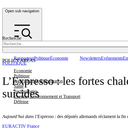
Open sub navigation
Recherche
Rapporteur
Politique
Économie
Newsletters
Evénements
Em
POLICY AREAS
POLITIQUE
Economie
Politique
L’Expresso : les fortes ch
Agriculture et Alimentation
Santé
suicides
Technologies
Energie, Environnement et Transport
Défense
Aujourd’hui dans l’Expresso
: des députés allemands réclament la fin 
EURACTIV France