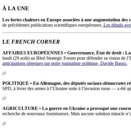
À LA UNE
Les fortes chaleurs en Europe associées à une augmentation des s
de précédentes publications scientifiques européennes.
Les détails av
LE
FRENCH CORNER
AFFAIRES EUROPÉENNES • Gouvernance, État de droit : Lauren
lundi (29 août) au Bled Strategic Forum pour défendre sa vision de 
anticipations obtenues par notre journaliste politique, Davide Basso.
///
POLITIQUE •
En Allemagne, des députés sociaux-démocrates réc
SPD, à livrer des armes à l’Ukraine suite à l’invasion russe — a été 
///
AGRICULTURE • La guerre en Ukraine a provoqué une course aux
recherche de nouveaux fournisseurs. Mais aucune solution miracle n’
///