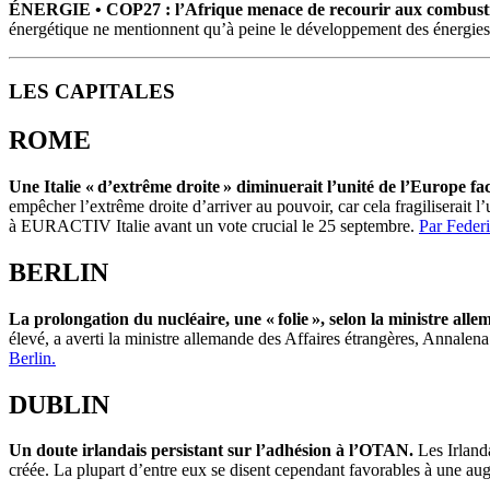
ÉNERGIE •
COP27 : l’Afrique menace de recourir aux combustib
énergétique ne mentionnent qu’à peine le développement des énergie
LES CAPITALES
ROME
Une Italie « d’extrême droite » diminuerait l’unité de l’Europe fa
empêcher l’extrême droite d’arriver au pouvoir, car cela fragiliserait 
à EURACTIV Italie avant un vote crucial le 25 septembre.
Par Federi
BERLIN
La prolongation du nucléaire, une « folie », selon la ministre all
élevé, a averti la ministre allemande des Affaires étrangères, Annalena
Berlin.
DUBLIN
Un doute irlandais persistant sur l’adhésion à l’OTAN.
Les Irland
créée. La plupart d’entre eux se disent cependant favorables à une a