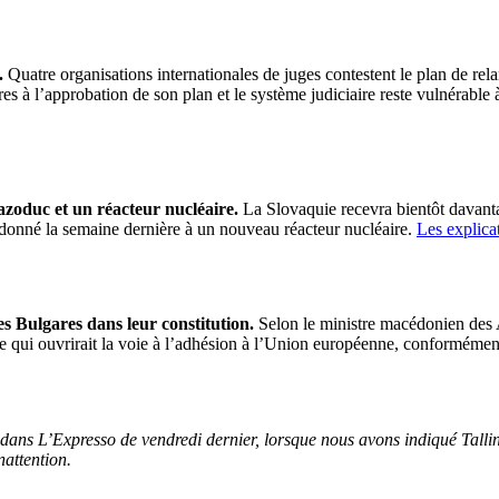
s.
Quatre organisations internationales de juges contestent le plan de re
s à l’approbation de son plan et le système judiciaire reste vulnérable à
azoduc et un réacteur nucléaire.
La Slovaquie recevra bientôt davanta
donné la semaine dernière à un nouveau réacteur nucléaire.
Les explic
s Bulgares dans leur constitution.
Selon le ministre macédonien des A
ce qui ouvrirait la voie à l’adhésion à l’Union européenne, conformémen
ns L’Expresso de vendredi dernier, lorsque nous avons indiqué Tallinn 
nattention.