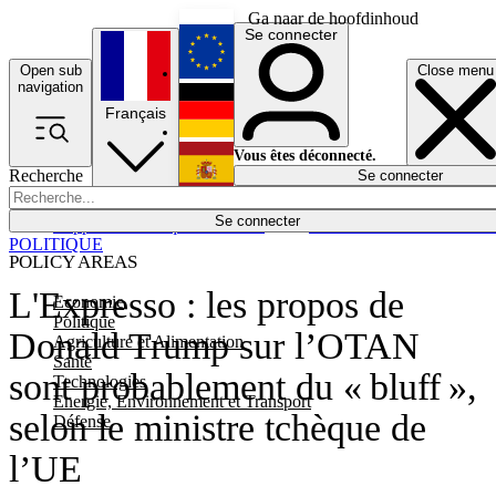
Ga naar de hoofdinhoud
Se connecter
Open sub
Close menu
English
navigation
Français
Deutsch
Vous êtes déconnecté.
Recherche
Se connecter
Español
Lumières éteintes
Se connecter
Rapporteur
Politique
Économie
Newsletters
Evénements
Em
POLITIQUE
POLICY AREAS
L'Expresso : les propos de
Economie
Politique
Donald Trump sur l’OTAN
Agriculture et Alimentation
Santé
sont probablement du « bluff »,
Technologies
Energie, Environnement et Transport
selon le ministre tchèque de
Défense
l’UE