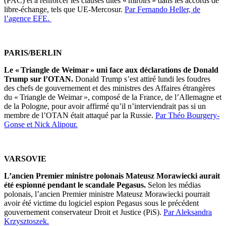
(PAC) et à renforcer les clauses dites « miroirs » dans les accords de
libre-échange, tels que UE-Mercosur.
Par Fernando Heller, de
l’agence EFE.
PARIS/BERLIN
Le « Triangle de Weimar » uni face aux déclarations de Donald
Trump sur l’OTAN.
Donald Trump s’est attiré lundi les foudres
des chefs de gouvernement et des ministres des Affaires étrangères
du « Triangle de Weimar », composé de la France, de l’Allemagne et
de la Pologne, pour avoir affirmé qu’il n’interviendrait pas si un
membre de l’OTAN était attaqué par la Russie.
Par Théo Bourgery-
Gonse et Nick Alipour.
VARSOVIE
L’ancien Premier ministre polonais Mateusz Morawiecki aurait
été espionné pendant le scandale Pegasus.
Selon les médias
polonais, l’ancien Premier ministre Mateusz Morawiecki pourrait
avoir été victime du logiciel espion Pegasus sous le précédent
gouvernement conservateur Droit et Justice (PiS).
Par Aleksandra
Krzysztoszek.