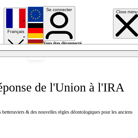
Se connecter
Close menu
English
Français
Deutsch
Vous êtes déconnecté.
Se connecter
Español
Lumières éteintes
réponse de l'Union à l'IRA
es betteraviers & des nouvelles règles déontologiques pour les anciens