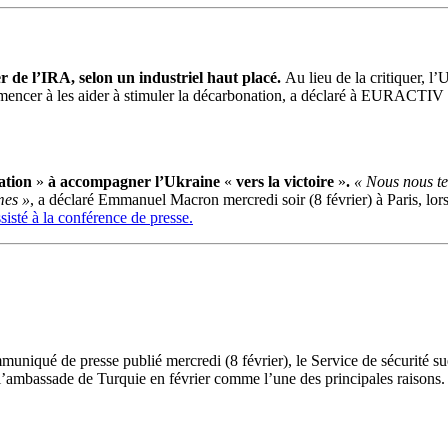
er de l’IRA, selon un industriel haut placé.
Au lieu de la critiquer, l’
mmencer à les aider à stimuler la décarbonation, a déclaré à EURACTIV
ation
»
à accompagner l’Ukraine
«
vers la victoire
»
.
« Nous nous te
mes »
, a déclaré Emmanuel Macron mercredi soir (8 février) à Paris, lor
isté à la conférence de presse.
niqué de presse publié mercredi (8 février), le Service de sécurité s
t l’ambassade de Turquie en février comme l’une des principales raisons