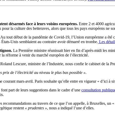
entent désarmés face à leurs voisins européens.
Entre 2 et 4000 agricul
s pour la culture des betteraves, alors que tous les pays européens ne s
Au tout début de la pandémie de Covid-19, l’Union européenne a été cri
 États-Unis semblaient au contraire avoir démarré en trombe.
Les détail
atignon.
La Première ministre réunissait
hier en fin d’après-midi les min
la réforme à venir du marché européen de l’électricité.
 Roland Lescure, ministre de l’Industrie, nous confie le cabinet de la Pr
s prix de l’électricité au niveau le plus bas possible »
.
 courant mars-avril. Paris souhaite qu’elle entre en vigueur
« d’ici à s
s font part de leurs suggestions dans le cadre d’une
consultation publiqu
is.
s recommandations au travers de ce que l’on appelle, à Bruxelles, un
«
rgétique restent
« prudentes »
, nous a indiqué l’une d’elles.