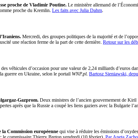
sse proche de Vladimir Poutine.
Le ministère allemand de l’Économie d
 comme proche du Kremlin.
Les faits avec Julia Dahm
.
d’Iraniens.
Mercredi, des groupes politiques de la majorité et de l’oppos
scité une réaction ferme de la part de cette dernière.
Retour sur les dé
des véhicules d’occasion pour une valeur de 2,24 milliards d’euros dans
a guerre en Ukraine, selon le portail
WNP.pl.
Bartosz Sieniawski, depu
 Bulgargaz-Gazprom.
Deux ministres de l’ancien gouvernement de Kiril 
ertes après que la Russie a coupé les liens gaziers avec la Bulgarie l’
de la Commission européenne
qui vise à réduire les émissions d’oxydes 
c le commissaire Thierry Breton vendredi (10 février).
Par Aneta Zachov