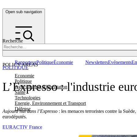
Open sub navigation
Recherche
Rapporteur
Politique
Économie
Newsletters
Evénements
Em
POLICY AREAS
POLITIQUE
Economie
Politique
L’Expresso : l'industrie eu
Agriculture et Alimentation
Santé
Technologies
Energie, Environnement et Transport
Défense
Aujourd’hui dans l’Expresso
: les menaces terroristes contre la Suède
eurodéputés.
EURACTIV France