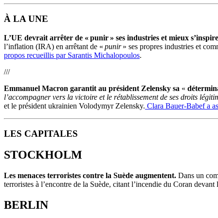
À LA UNE
L’UE devrait arrêter de « punir » ses industries et mieux s’inspir
l’inflation (IRA) en arrêtant de «
punir
» ses propres industries et co
propos recueillis par Sarantis Michalopoulos
.
///
Emmanuel Macron garantit au président Zelensky sa
«
détermin
l’accompagner vers la victoire et le rétablissement de ses droits légiti
et le président ukrainien Volodymyr Zelensky.
Clara Bauer-Babef a ass
LES CAPITALES
STOCKHOLM
Les menaces terroristes contre la Suède augmentent.
Dans un commu
terroristes à l’encontre de la Suède, citant l’incendie du Coran devan
BERLIN