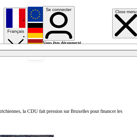
Se connecter
Close menu
English
Français
Deutsch
Vous êtes déconnecté.
Se connecter
Español
Lumières éteintes
trichiennes, la CDU fait pression sur Bruxelles pour financer les