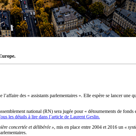
’Europe.
l’affaire des « assistants parlementaires ». Elle espère se lancer une qua
assemblement national (RN) sera jugée pour « détournements de fonds eu
ous les détails à lire dans l’article de Laurent Geslin.
ière concertée et délibérée »
, mis en place entre 2004 et 2016 un
« sys
arlementaires.