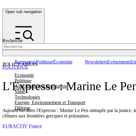
Open sub navigation
Recherche
Rapporteur
Politique
Économie
Newsletters
Evénements
Em
POLICY AREAS
POLITIQUE
Economie
Politique
L'Expresso : Marine Le Pen 
Agriculture et Alimentation
Santé
Technologies
Energie, Environnement et Transport
Défense
Aujourd'hui dans l'Expresso :
Marine Le Pen rattrapée par la justice, l
clôtures aux frontières grecques et polonaises.
EURACTIV France