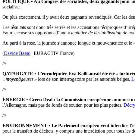
POLITIQUE • Au Congrès des socialistes, deux gagnants pour un 
socialiste.
Ou plus exactement, il y avait deux gagnants revendiqués. Car les deux
Les résultats sont donc très serrés et les accusations réciproques d’ir
Faure accuse ses opposants d’une «
tentative de déstabilisation de 
Au parti à la rose, la journée s’annonce longue et mouvementée et le 
(
Davide Basso
| EURACTIV France)
///
QATARGATE
•
L’eurodéputée Eva Kaili aurait été été « torturé
« moyenâgeuses »
lors de son interrogatoire par les autorités belges.
L
///
ÉNERGIE • Green Deal : la Commission européenne annonce un 
l’Allemagne, mais pas de fonds de soutien pour les plus petites.
Décry
///
ENVIRONNEMENT • Le Parlement européen veut interdire l’expor
pour le transfert de déchets, y compris une interdiction pour tous les d