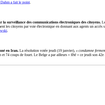
 Dahm a fait le point
.
r la surveillance des communications électroniques des citoyens.
Le
ement les citoyens par voie électronique en donnant aux agents un accès s
awski
.
nné en Iran.
La résolution votée jeudi (19 janvier),
« condamne fermem
 et 74 coups de fouet.
Le Belge a par ailleurs « fêté » ce jeudi son 42