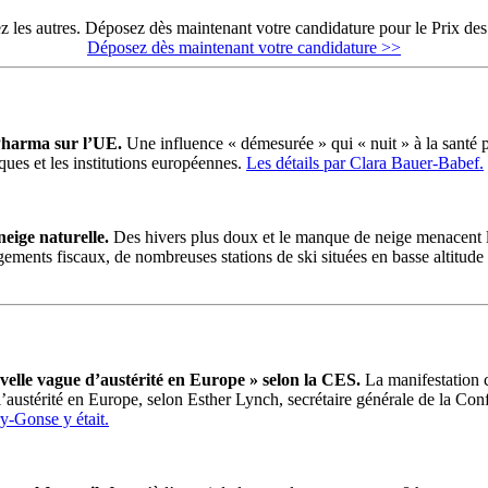
 les autres. Déposez dès maintenant votre candidature pour le Prix des c
Déposez dès maintenant votre candidature >>
 Pharma sur l’UE.
Une influence « démesurée » qui « nuit » à la santé
iques et les institutions européennes.
Les détails par Clara Bauer-Babef.
neige naturelle.
Des hivers plus doux et le manque de neige menacent la v
lègements fiscaux, de nombreuses stations de ski situées en basse altitud
elle vague d’austérité en Europe » selon la CES.
La manifestation 
de l’austérité en Europe, selon Esther Lynch, secrétaire générale de la C
y-Gonse y était.