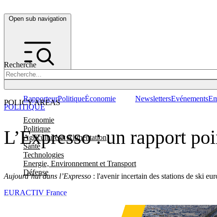
Open sub navigation
Recherche
Rapporteur
Politique
Économie
Newsletters
Evénements
Em
POLICY AREAS
POLITIQUE
Economie
Politique
L’Expresso : un rapport po
Agriculture et Alimentation
Santé
Technologies
Energie, Environnement et Transport
Défense
Aujourd’hui dans l’Expresso
: l'avenir incertain des stations de ski e
EURACTIV France