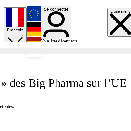
Se connecter
Close menu
English
Français
Deutsch
Vous êtes déconnecté.
Se connecter
Español
Lumières éteintes
e » des Big Pharma sur l’UE
traites.