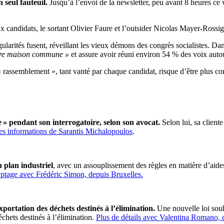
seul fauteuil.
Jusqu’à l’envoi de la newsletter, peu avant 8 heures ce 
 candidats, le sortant Olivier Faure et l’outsider Nicolas Mayer-Rossign
régularités fusent, réveillant les vieux démons des congrès socialistes. 
notre maison commune »
et assure avoir réuni environ 54 % des voix autou
« rassemblement », tant vanté par chaque candidat, risque d’être plus c
e » pendant son interrogatoire, selon son avocat.
Selon lui, sa cliente
es informations de Sarantis Michalopoulos
.
plan industriel
, avec un assouplissement
des règles en matière d’aid
ptage avec Frédéric Simon, depuis Bruxelles.
tation des déchets destinés à l’élimination.
Une nouvelle loi souh
échets destinés à l’élimination.
Plus de détails avec Valentina Romano, 