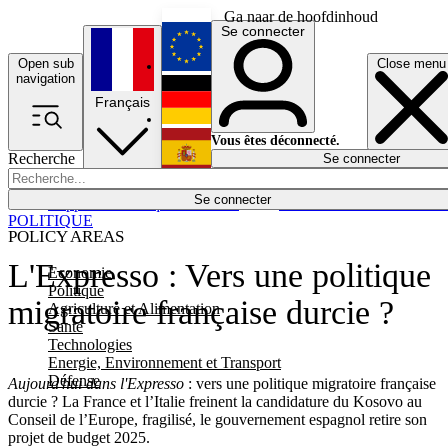
Ga naar de hoofdinhoud
Se connecter
Open sub
Close menu
English
navigation
Français
Deutsch
Vous êtes déconnecté.
Recherche
Se connecter
Español
Lumières éteintes
Se connecter
Rapporteur
Politique
Économie
Newsletters
Evénements
Em
POLITIQUE
POLICY AREAS
L'Expresso : Vers une politique
Economie
Politique
migratoire française durcie ?
Agriculture et Alimentation
Santé
Technologies
Energie, Environnement et Transport
Défense
Aujourd'hui dans l'Expresso
: vers une politique migratoire française
durcie ? La France et l’Italie freinent la candidature du Kosovo au
Conseil de l’Europe, fragilisé, le gouvernement espagnol retire son
projet de budget 2025.