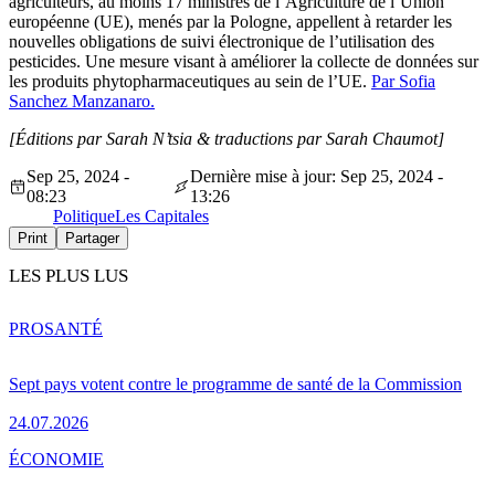
agriculteurs, au moins 17 ministres de l’Agriculture de l’Union
européenne (UE), menés par la Pologne, appellent à retarder les
nouvelles obligations de suivi électronique de l’utilisation des
pesticides. Une mesure visant à améliorer la collecte de données sur
les produits phytopharmaceutiques au sein de l’UE.
Par Sofia
Sanchez Manzanaro.
[Éditions par Sarah N’tsia
& traductions par Sarah Chaumot]
Sep 25, 2024 -
Dernière mise à jour: Sep 25, 2024 -
08:23
13:26
Politique
Les Capitales
Print
Partager
LES PLUS LUS
PRO
SANTÉ
Sept pays votent contre le programme de santé de la Commission
24.07.2026
ÉCONOMIE