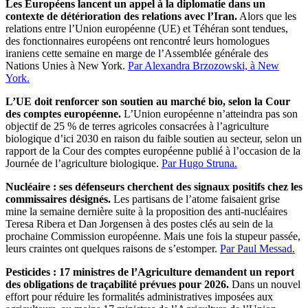
Les Européens lancent un appel à la diplomatie dans un
contexte de détérioration des relations avec l’Iran.
Alors que les
relations entre l’Union européenne (UE) et Téhéran sont tendues,
des fonctionnaires européens ont rencontré leurs homologues
iraniens cette semaine en marge de l’Assemblée générale des
Nations Unies à New York.
Par Alexandra Brzozowski, à New
York.
L’UE doit renforcer son soutien au marché bio, selon la Cour
des comptes européenne.
L’Union européenne n’atteindra pas son
objectif de 25 % de terres agricoles consacrées à l’agriculture
biologique d’ici 2030 en raison du faible soutien au secteur, selon un
rapport de la Cour des comptes européenne publié à l’occasion de la
Journée de l’agriculture biologique.
Par Hugo Struna.
Nucléaire : ses défenseurs cherchent des signaux positifs chez les
commissaires désignés.
Les partisans de l’atome faisaient grise
mine la semaine dernière suite à la proposition des anti-nucléaires
Teresa Ribera et Dan Jorgensen à des postes clés au sein de la
prochaine Commission européenne. Mais une fois la stupeur passée,
leurs craintes ont quelques raisons de s’estomper.
Par Paul Messad.
Pesticides : 17 ministres de l’Agriculture demandent un report
des obligations de traçabilité prévues pour 2026.
Dans un nouvel
effort pour réduire les formalités administratives imposées aux