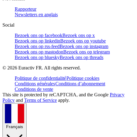
Rapporteur
Newsletters en anglais
Social
Bezoek ons op facebook
Bezoek ons op x
Bezoek ons op linkedin
Bezoek ons op youtube
Bezoek ons op rss-feed
Bezoek ons op instagram
Bezoek ons op mastodon
Bezoek ons op telegram
Bezoek ons op bluesky
Bezoek ons op threads
©
2026
Euractiv FR. All rights reserved.
Politique de confidentialité
Politique cookies
Conditions générales
Conditions d’abonnement
Conditions de vente
This site is protected by reCAPTCHA, and the Google
Privacy
Policy
and
Terms of Service
apply.
Français