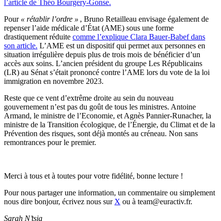
l’article de Théo Bourgery-Gonse.
Pour
« rétablir l’ordre »
, Bruno Retailleau envisage également de
repenser l’aide médicale d’État (AME) sous une forme
drastiquement réduite
comme l’explique Clara Bauer-Babef dans
son article.
L’AME est un dispositif qui permet aux personnes en
situation irrégulière depuis plus de trois mois de bénéficier d’un
accès aux soins. L’ancien président du groupe Les Républicains
(LR) au Sénat s’était prononcé contre l’AME lors du vote de la loi
immigration en novembre 2023.
Reste que ce vent d’extrême droite au sein du nouveau
gouvernement n’est pas du goût de tous les ministres. Antoine
Armand, le ministre de l’Economie, et Agnès Pannier-Runacher, la
ministre de la Transition écologique, de l’Énergie, du Climat et de la
Prévention des risques, sont déjà montés au créneau. Non sans
remontrances pour le premier.
Merci à tous et à toutes pour votre fidélité, bonne lecture !
Pour nous partager une information, un commentaire ou simplement
nous dire bonjour, écrivez nous sur
X
ou à team@euractiv.fr.
Sarah N’tsia