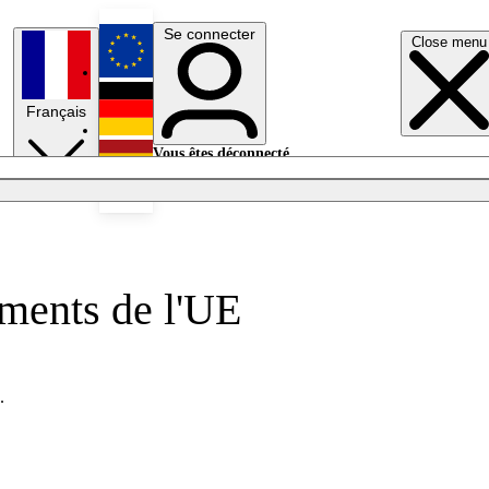
Se connecter
Close menu
English
Français
Deutsch
Vous êtes déconnecté.
Se connecter
Español
Lumières éteintes
ements de l'UE
.