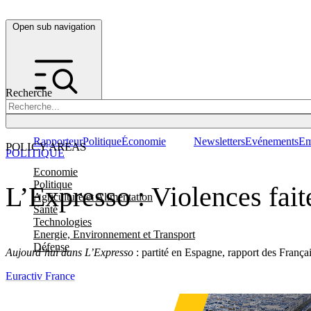
Open sub navigation
Recherche
Rapporteur
Politique
Économie
Newsletters
Evénements
Em
POLICY AREAS
POLITIQUE
Economie
Politique
L’Expresso : Violences fai
Agriculture et Alimentation
Santé
Technologies
Energie, Environnement et Transport
Défense
Aujourd’hui dans L’Expresso
: partité en Espagne, rapport des Françai
Euractiv France