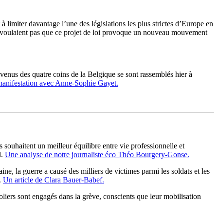
à limiter davantage l’une des législations les plus strictes d’Europe en
 ne voulaient pas que ce projet de loi provoque un nouveau mouvement
enus des quatre coins de la Belgique se sont rassemblés hier à
 manifestation avec Anne-Sophie Gayet.
s souhaitent un meilleur équilibre entre vie professionnelle et
l.
Une analyse de notre journaliste éco Théo Bourgery-Gonse.
ne, la guerre a causé des milliers de victimes parmi les soldats et les
.
Un article de Clara Bauer-Babef.
roliers sont engagés dans la grève, conscients que leur mobilisation