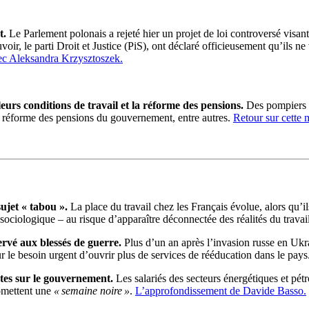
t.
Le Parlement polonais a rejeté hier un projet de loi controversé visant 
oir, le parti Droit et Justice (PiS), ont déclaré officieusement qu’ils
vec Aleksandra Krzysztoszek.
urs conditions de travail et la réforme des pensions.
Des pompiers v
 de réforme des pensions du gouvernement, entre autres.
Retour sur cette
sujet « tabou ».
La place du travail chez les Français évolue, alors qu’il
e sociologique – au risque d’apparaître déconnectée des réalités du travai
rvé aux blessés de guerre.
Plus d’un an après l’invasion russe en Ukrai
r le besoin urgent d’ouvrir plus de services de rééducation dans le pays
tes sur le gouvernement.
Les salariés des secteurs énergétiques et pét
romettent une
« semaine noire »
.
L’approfondissement de Davide Basso.