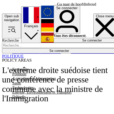
Ga naar de hoofdinhoud
Se connecter
Open sub
Close menu
English
navigation
Français
Deutsch
Vous êtes déconnecté.
Recherche
Se connecter
Español
Lumières éteintes
Se connecter
Rapporteur
Politique
Économie
Newsletters
Evénements
Em
POLITIQUE
POLICY AREAS
L'extrême droite suédoise tient
Economie
Politique
une conférence de presse
Agriculture et Alimentation
Santé
commune avec la ministre de
Technologies
Energie, Environnement et Transport
l'Immigration
Défense