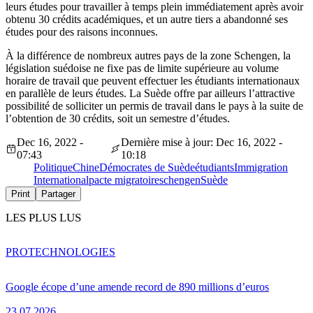
leurs études pour travailler à temps plein immédiatement après avoir
obtenu 30 crédits académiques, et un autre tiers a abandonné ses
études pour des raisons inconnues.
À la différence de nombreux autres pays de la zone Schengen, la
législation suédoise ne fixe pas de limite supérieure au volume
horaire de travail que peuvent effectuer les étudiants internationaux
en parallèle de leurs études. La Suède offre par ailleurs l’attractive
possibilité de solliciter un permis de travail dans le pays à la suite de
l’obtention de 30 crédits, soit un semestre d’études.
Dec 16, 2022 -
Dernière mise à jour: Dec 16, 2022 -
07:43
10:18
Politique
Chine
Démocrates de Suède
étudiants
Immigration
International
pacte migratoire
schengen
Suède
Print
Partager
LES PLUS LUS
PRO
TECHNOLOGIES
Google écope d’une amende record de 890 millions d’euros
23.07.2026