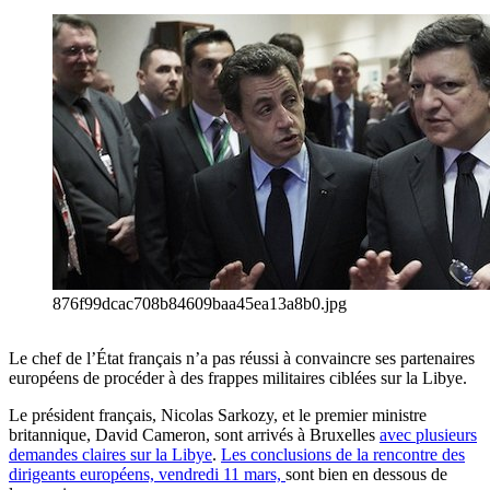
876f99dcac708b84609baa45ea13a8b0.jpg
Le chef de l’État français n’a pas réussi à convaincre ses partenaires
européens de procéder à des frappes militaires ciblées sur la Libye.
Le président français, Nicolas Sarkozy, et le premier ministre
britannique, David Cameron, sont arrivés à Bruxelles
avec plusieurs
demandes claires sur la Libye
.
Les conclusions de la rencontre des
dirigeants européens, vendredi 11 mars,
sont bien en dessous de