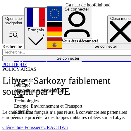
Ga naar de hoofdinhoud
Se connecter
Open sub
Close menu
English
navigation
Français
Deutsch
Vous êtes déconnecté.
Recherche
Se connecter
Español
Lumières éteintes
Se connecter
Rapporteur
Politique
Économie
Newsletters
Evénements
Em
POLITIQUE
POLICY AREAS
Libye : Sarkozy faiblement
Economie
Politique
soutenu par l’UE
Agriculture et Alimentation
Santé
Technologies
Energie, Environnement et Transport
Défense
Le chef de l’État français n’a pas réussi à convaincre ses partenaires
européens de procéder à des frappes militaires ciblées sur la Libye.
Clémentine Forissier
EURACTIV.fr