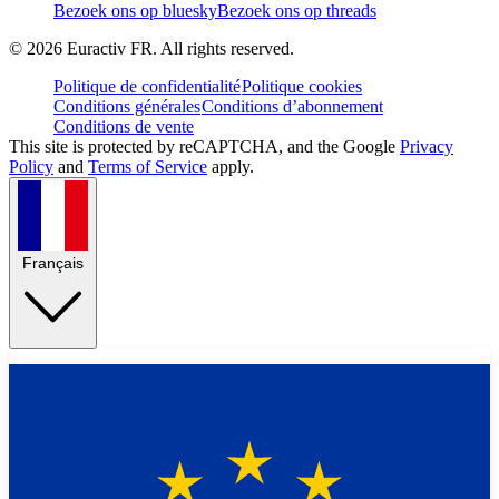
Bezoek ons op bluesky
Bezoek ons op threads
©
2026
Euractiv FR. All rights reserved.
Politique de confidentialité
Politique cookies
Conditions générales
Conditions d’abonnement
Conditions de vente
This site is protected by reCAPTCHA, and the Google
Privacy
Policy
and
Terms of Service
apply.
Français