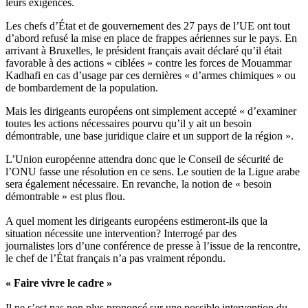
leurs exigences.
Les chefs d’État et de gouvernement des 27 pays de l’UE ont tout
d’abord refusé la mise en place de frappes aériennes sur le pays. En
arrivant à Bruxelles, le président français avait déclaré qu’il était
favorable à des actions « ciblées » contre les forces de Mouammar
Kadhafi en cas d’usage par ces dernières « d’armes chimiques » ou
de bombardement de la population.
Mais les dirigeants européens ont simplement accepté « d’examiner
toutes les actions nécessaires pourvu qu’il y ait un besoin
démontrable, une base juridique claire et un support de la région ».
L’Union européenne attendra donc que le Conseil de sécurité de
l’ONU fasse une résolution en ce sens. Le soutien de la Ligue arabe
sera également nécessaire. En revanche, la notion de « besoin
démontrable » est plus flou.
A quel moment les dirigeants européens estimeront-ils que la
situation nécessite une intervention? Interrogé par des
journalistes lors d’une conférence de presse à l’issue de la rencontre,
le chef de l’État français n’a pas vraiment répondu.
« Faire vivre le cadre »
Il ne s’est pas non plus prononcé sur une possible intervention du