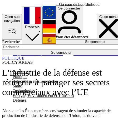
Ga naar de hoofdinhoud
Se connecter
Open sub
Close menu
English
navigation
Français
Deutsch
Vous êtes déconnecté.
Recherche
Se connecter
Español
Lumières éteintes
Se connecter
Rapporteur
Politique
Économie
Newsletters
Evénements
Em
POLITIQUE
POLICY AREAS
L’industrie de la défense est
Economie
Politique
réticente à partager ses secrets
Agriculture et Alimentation
Santé
commerciaux avec l’UE
Technologies
Energie, Environnement et Transport
Défense
Alors que les États membres envisagent de stimuler la capacité de
production de l’industrie de défense de l’Union, ils doivent