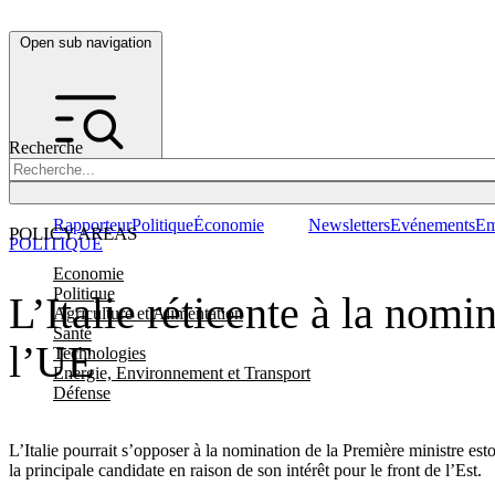
Open sub navigation
Recherche
Rapporteur
Politique
Économie
Newsletters
Evénements
Em
POLICY AREAS
POLITIQUE
Economie
Politique
L’Italie réticente à la nom
Agriculture et Alimentation
Santé
l’UE
Technologies
Energie, Environnement et Transport
Défense
L’Italie pourrait s’opposer à la nomination de la Première ministre est
la principale candidate en raison de son intérêt pour le front de l’Est.