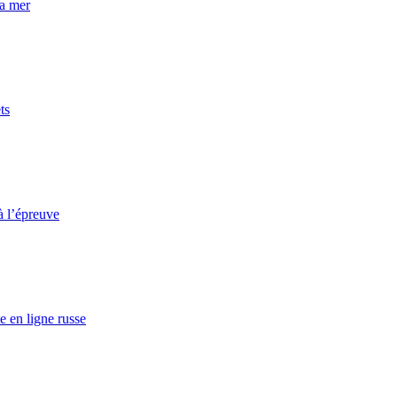
la mer
ts
à l’épreuve
e en ligne russe