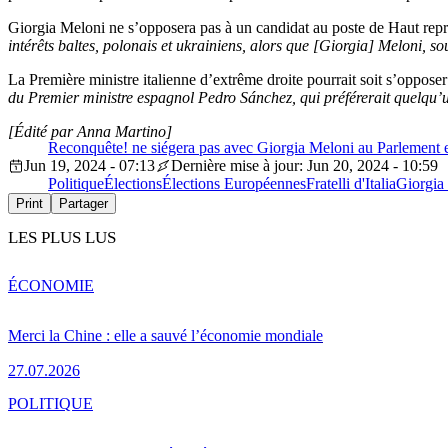
Giorgia Meloni ne s’opposera pas à un candidat au poste de Haut repré
intérêts baltes, polonais et ukrainiens, alors que [Giorgia] Meloni, 
La Première ministre italienne d’extrême droite pourrait soit s’opposer 
du Premier ministre espagnol Pedro Sánchez, qui préférerait quelqu
[Édité par Anna Martino]
Reconquête! ne siégera pas avec Giorgia Meloni au Parlement
Jun 19, 2024 - 07:13
Dernière mise à jour: Jun 20, 2024 - 10:59
Politique
Élections
Élections Européennes
Fratelli d'Italia
Giorgia
Print
Partager
LES PLUS LUS
ÉCONOMIE
Merci la Chine : elle a sauvé l’économie mondiale
27.07.2026
POLITIQUE