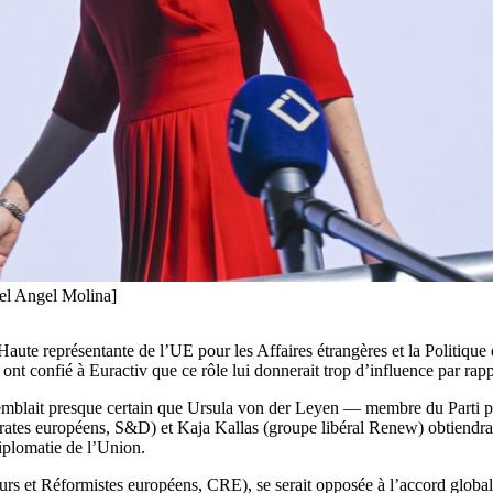
el Angel Molina]
ute représentante de l’UE pour les Affaires étrangères et la Politique de 
s ont confié à Euractiv que ce rôle lui donnerait trop d’influence par r
l semblait presque certain que Ursula von der Leyen — membre du Parti 
rates européens, S&D) et Kaja Kallas (groupe libéral Renew) obtiendrai
iplomatie de l’Union.
rs et Réformistes européens, CRE), se serait opposée à l’accord global s