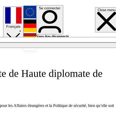
Se connecter
Close menu
English
Français
Deutsch
Vous êtes déconnecté.
Se connecter
Español
Lumières éteintes
ste de Haute diplomate de
r les Affaires étrangères et la Politique de sécurité, bien qu’elle soit