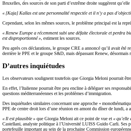
Bruxelles, des sources de son parti d’extrême droite suggèrent qu’elle 
« [Kaja] Kallas est une personnalité respectée et il n’y a pas d’object
Cependant, selon les mêmes sources, le problème principal est la repré
« Renew Europe a récemment subi une défaite électorale et perdra bien
est disproportionné »
, estiment les sources.
Peu après ces déclarations, le groupe CRE a annoncé qu’il avait été r
derrière le PPE et le groupe S&D, mais dépassant Renew, désormais re
D’autres inquiétudes
Les observateurs soulignent toutefois que Giorgia Meloni pourrait être
En effet, l’Italienne pourrait être peu encline à déléguer ses responsabi
questions méditerranéennes et les problèmes d’immigration.
Des inquiétudes similaires concernant une approche « monothématique »
PPE de centre droit lors d’une réunion en amont du dîner de lundi, a a
« Il est plausible »
que Giorgia Meloni ait ce point de vue et
« qu’elle
Castellani, analyste politique à l’Université LUISS Guido Carli. Ses p
portefeuille important au sein de la prochaine Commission européenn