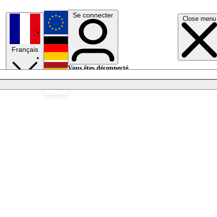
Se connecter
Close menu
English
Français
Deutsch
Vous êtes déconnecté.
Se connecter
Español
Lumières éteintes