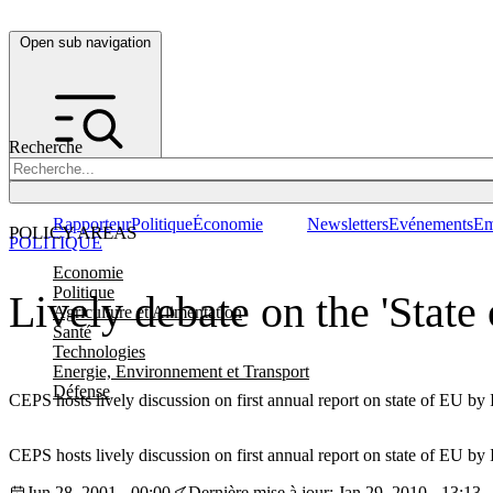
Open sub navigation
Recherche
Rapporteur
Politique
Économie
Newsletters
Evénements
Em
POLICY AREAS
POLITIQUE
Economie
Politique
Lively debate on the 'State 
Agriculture et Alimentation
Santé
Technologies
Energie, Environnement et Transport
Défense
CEPS hosts lively discussion on first annual report on state of EU by 
CEPS hosts lively discussion on first annual report on state of EU by 
Jun 28, 2001 - 00:00
Dernière mise à jour: Jan 29, 2010 - 13:13