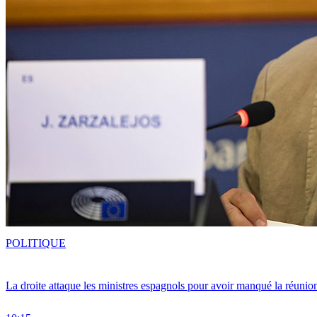
POLITIQUE
La droite attaque les ministres espagnols pour avoir manqué la réunio