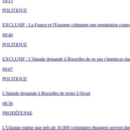
10:15
POLITIQUE
EXCLUSIF : La France et l'Espagne critiquent une nomination cont
09:40
POLITIQUE
EXCLUSIF : L'Islande demande à Bruxelles de ne pas s'immiscer dan
09:07
POLITIQUE
L'Islande demande à Bruxelles de rester à l'écart
08:36
PRO
DÉFENSE
L'Ukraine estime que près de 16 000 volontaires étrangers servent da