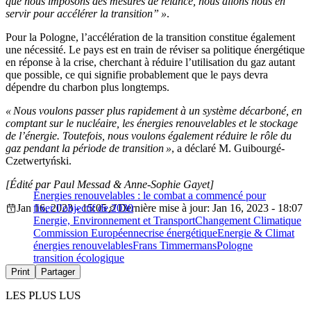
que nous imposons des mesures de relance, nous allons nous en
servir pour accélérer la transition
”
»
.
Pour la Pologne, l’accélération de la transition constitue également
une nécessité. Le pays est en train de réviser sa politique énergétique
en réponse à la crise, cherchant à réduire l’utilisation du gaz autant
que possible, ce qui signifie probablement que le pays devra
dépendre du charbon plus longtemps.
« Nous voulons passer plus rapidement à un système décarboné, en
comptant sur le nucléaire, les énergies renouvelables et le stockage
de l’énergie. Toutefois, nous voulons également réduire le rôle du
gaz pendant la période de transition »
, a déclaré M. Guibourgé-
Czetwertyński.
[Édité par Paul Messad & Anne-Sophie Gayet]
Énergies renouvelables : le combat a commencé pour
Jan 16, 2023 - 15:05
fixer l’objectif de 2030
Dernière mise à jour: Jan 16, 2023 - 18:07
Energie, Environnement et Transport
Changement Climatique
Commission Européenne
crise énergétique
Energie & Climat
énergies renouvelables
Frans Timmermans
Pologne
transition écologique
Print
Partager
LES PLUS LUS