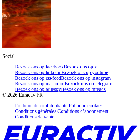
Social
Bezoek ons op facebook
Bezoek ons op x
Bezoek ons op linkedin
Bezoek ons op youtube
Bezoek ons op rss-feed
Bezoek ons op instagram
Bezoek ons op mastodon
Bezoek ons op telegram
Bezoek ons op bluesky
Bezoek ons op threads
©
2026
Euractiv FR
Politique de confidentialité
Politique cookies
Conditions générales
Conditions d’abonnement
Conditions de vente