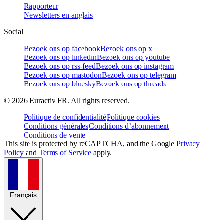
Rapporteur
Newsletters en anglais
Social
Bezoek ons op facebook
Bezoek ons op x
Bezoek ons op linkedin
Bezoek ons op youtube
Bezoek ons op rss-feed
Bezoek ons op instagram
Bezoek ons op mastodon
Bezoek ons op telegram
Bezoek ons op bluesky
Bezoek ons op threads
©
2026
Euractiv FR. All rights reserved.
Politique de confidentialité
Politique cookies
Conditions générales
Conditions d’abonnement
Conditions de vente
This site is protected by reCAPTCHA, and the Google
Privacy
Policy
and
Terms of Service
apply.
Français