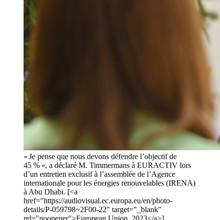
« Je pense que nous devons défendre l’objectif de
45 % », a déclaré M. Timmermans à EURACTIV lors
d’un entretien exclusif à l’assemblée de l’Agence
internationale pour les énergies renouvelables (IRENA)
à Abu Dhabi. [<a
href="https://audiovisual.ec.europa.eu/en/photo-
details/P-059798~2F00-22" target="_blank"
rel="noopener">European Union, 2023</a>]