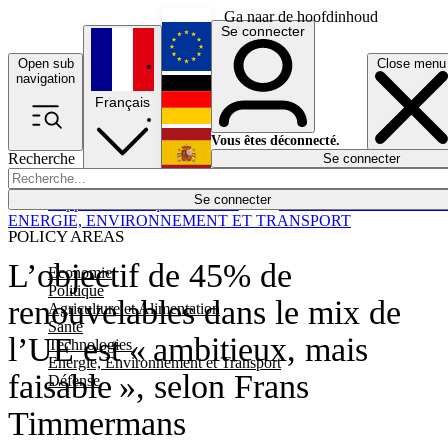
Ga naar de hoofdinhoud
Se connecter
Open sub
Close menu
English
navigation
Français
Deutsch
Vous êtes déconnecté.
Recherche
Se connecter
Español
Lumières éteintes
Se connecter
Rapporteur
Politique
Économie
Newsletters
Evénements
Em
ENERGIE, ENVIRONNEMENT ET TRANSPORT
POLICY AREAS
L’objectif de 45% de
Economie
Politique
renouvelables dans le mix de
Agriculture et Alimentation
Santé
l’UE est « ambitieux, mais
Technologies
Energie, Environnement et Transport
faisable », selon Frans
Défense
Timmermans