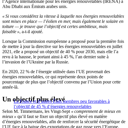
l’Agence internationale pour les énergies renouvelables (IRENA) à
Abu Dhabi aux Émirats arabes unis.
« Si vous considérez la vitesse à laquelle nos énergies renouvelables
sont mises en place — l’éolien en mer, mais également le solaire en
toiture — je trouve que l’objectif est certes ambitieux, mais
faisable »
, a-t-il ajouté.
Lorsque la Commission européenne a proposé pour la première fois
de mettre à jour la directive sur les énergies renouvelables en juillet
2021, elle a proposé un objectif de 40 % pour 2030, mais elle l’a
revu à la hausse, le portant ainsi à 45 %, l’an dernier suite à
l’invasion de l’Ukraine par la Russie.
En 2020, 22 % de l’énergie utilisée dans l’UE provenait des
énergies renouvelables, ce qui représente deux points de
pourcentage de plus que l’objectif convenu par l’Union pour cette
année-là.
Un objectif plus élevé
La France et d’autres États membres peu favorables à
l’objectif de 45 % d’énergies renouvelables
Selon M. Timmernans, les Vingt-Sept
« comprennent de mieux en
mieux »
qu’il faut se fixer un objectif plus élevé en matière
d’énergies renouvelables, afin de renforcer la sécurité énergétique de
l’UE face à la baisse des exportations de gaz russe vers l’Europe.