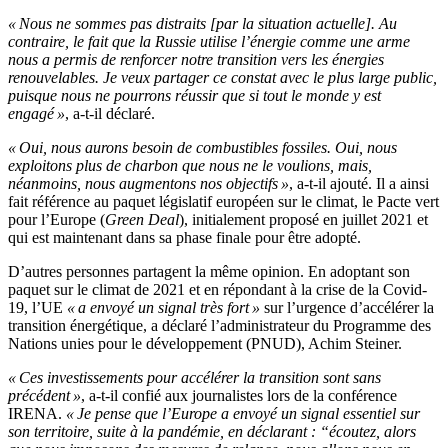
« Nous ne sommes pas distraits [par la situation actuelle]. Au
contraire, le fait que la Russie utilise l’énergie comme une arme
nous a permis de renforcer notre transition vers les énergies
renouvelables. Je veux partager ce constat avec le plus large public,
puisque nous ne pourrons réussir que si tout le monde y est
engagé »
, a-t-il déclaré.
« Oui, nous aurons besoin de combustibles fossiles. Oui, nous
exploitons plus de charbon que nous ne le voulions, mais,
néanmoins, nous augmentons nos objectifs »
, a-t-il ajouté. Il a ainsi
fait référence au paquet législatif européen sur le climat, le Pacte vert
pour l’Europe (
Green Deal
), initialement proposé en juillet 2021 et
qui est maintenant dans sa phase finale pour être adopté.
D’autres personnes partagent la même opinion. En adoptant son
paquet sur le climat de 2021 et en répondant à la crise de la Covid-
19, l’UE
« a envoyé un signal très fort »
sur l’urgence d’accélérer la
transition énergétique, a déclaré l’administrateur du Programme des
Nations unies pour le développement (PNUD), Achim Steiner.
« Ces investissements pour accélérer la transition sont sans
précédent »
, a-t-il confié aux journalistes lors de la conférence
IRENA.
« Je pense que l’Europe a envoyé un signal essentiel sur
son territoire, suite à la pandémie, en déclarant
:
“
écoutez, alors