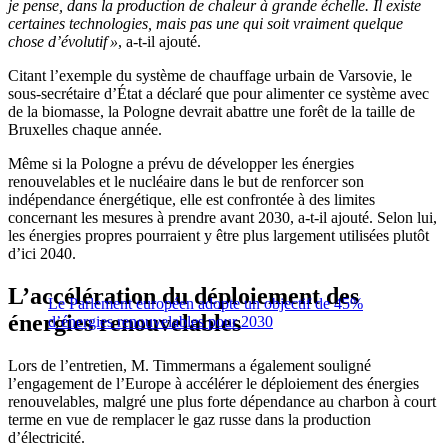
je pense, dans la production de chaleur à grande échelle. Il existe
certaines technologies, mais pas une qui soit vraiment quelque
chose d’évolutif »
, a-t-il ajouté.
Citant l’exemple du système de chauffage urbain de Varsovie, le
sous-secrétaire d’État a déclaré que pour alimenter ce système avec
de la biomasse, la Pologne devrait abattre une forêt de la taille de
Bruxelles chaque année.
Même si la Pologne a prévu de développer les énergies
renouvelables et le nucléaire dans le but de renforcer son
indépendance énergétique, elle est confrontée à des limites
concernant les mesures à prendre avant 2030, a-t-il ajouté. Selon lui,
les énergies propres pourraient y être plus largement utilisées plutôt
d’ici 2040.
L’accélération du déploiement des
Le Parlement européen adopte un objectif de 45%
énergies renouvelables
d’énergies renouvelables pour 2030
Lors de l’entretien, M. Timmermans a également souligné
l’engagement de l’Europe à accélérer le déploiement des énergies
renouvelables, malgré une plus forte dépendance au charbon à court
terme en vue de remplacer le gaz russe dans la production
d’électricité.