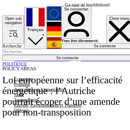
Ga naar de hoofdinhoud
Se connecter
Open sub
Close menu
English
navigation
Français
Deutsch
Vous êtes déconnecté.
Recherche
Se connecter
Español
Lumières éteintes
Se connecter
Rapporteur
Politique
Économie
Newsletters
Evénements
Em
POLITIQUE
POLICY AREAS
Loi européenne sur l’efficacité
Economie
Politique
énergétique : l’Autriche
Agriculture et Alimentation
Santé
pourrait écoper d’une amende
Technologies
Energie, Environnement et Transport
pour non-transposition
Défense