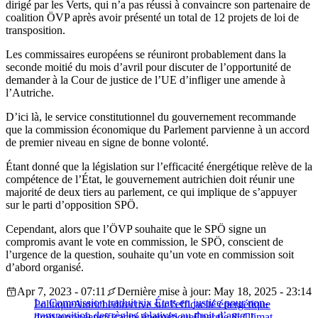
dirigé par les Verts, qui n’a pas réussi à convaincre son partenaire de
coalition ÖVP après avoir présenté un total de 12 projets de loi de
transposition.
Les commissaires européens se réuniront probablement dans la
seconde moitié du mois d’avril pour discuter de l’opportunité de
demander à la Cour de justice de l’UE d’infliger une amende à
l’Autriche.
D’ici là, le service constitutionnel du gouvernement recommande
que la commission économique du Parlement parvienne à un accord
de premier niveau en signe de bonne volonté.
Étant donné que la législation sur l’efficacité énergétique relève de la
compétence de l’État, le gouvernement autrichien doit réunir une
majorité de deux tiers au parlement, ce qui implique de s’appuyer
sur le parti d’opposition SPÖ.
Cependant, alors que l’ÖVP souhaite que le SPÖ signe un
compromis avant le vote en commission, le SPÖ, conscient de
l’urgence de la question, souhaite qu’un vote en commission soit
d’abord organisé.
Apr 7, 2023 - 07:11
Dernière mise à jour: May 18, 2025 - 23:14
La Commission traduit six États en justice pour non-
Politique
Autriche
directive sur l'efficacité énergétique
transposition des règles relatives au droit d’auteur
droit européen
efficacité énergétique
Energie & Climat