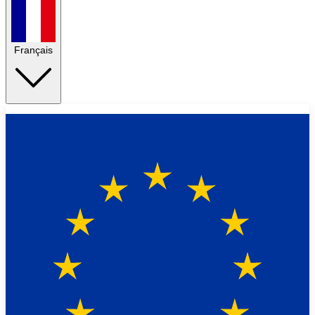
Français