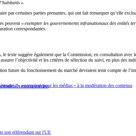
d’habitants »
.
aire par certaines parties prenantes, qui ont fait remarquer qu’elle exclu
res peuvent
« exempter les gouvernements infranationaux des entités ter
laration correspondantes.
s, le texte suggère également que la Commission, en consultation avec 
urer l’objectivité et les critères de sélection du suivi, en plus des ind
tion future du fonctionnement du marché devraient tenir compte de l’im
 étendre l’« exemption pour les médias » à la modération des contenus
ias
logiciels espions
médias
s son référendum sur l'UE