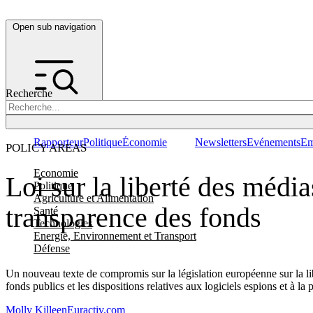
Open sub navigation
Recherche
Rapporteur
Politique
Économie
Newsletters
Evénements
Em
POLICY AREAS
Economie
Loi sur la liberté des média
Politique
Agriculture et Alimentation
transparence des fonds
Santé
Technologies
Energie, Environnement et Transport
Défense
Un nouveau texte de compromis sur la législation européenne sur la lib
fonds publics et les dispositions relatives aux logiciels espions et à la 
Molly Killeen
Euractiv.com