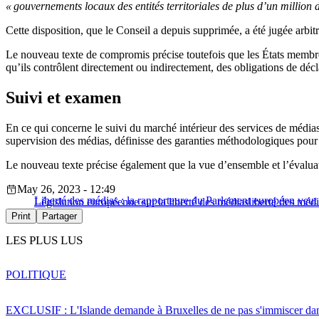
« gouvernements locaux des entités territoriales de plus d’un million 
Cette disposition, que le Conseil a depuis supprimée, a été jugée arbitr
Le nouveau texte de compromis précise toutefois que les États memb
qu’ils contrôlent directement ou indirectement, des obligations de déc
Suivi et examen
En ce qui concerne le suivi du marché intérieur des services de média
supervision des médias, définisse des garanties méthodologiques pour ass
Le nouveau texte précise également que la vue d’ensemble et l’évalua
May 26, 2023 - 12:49
Liberté des médias : la rapporteure du Parlement européen veut
Législation européenne sur la liberté des médias
liberté des méd
Print
Partager
LES PLUS LUS
POLITIQUE
EXCLUSIF : L'Islande demande à Bruxelles de ne pas s'immiscer dan