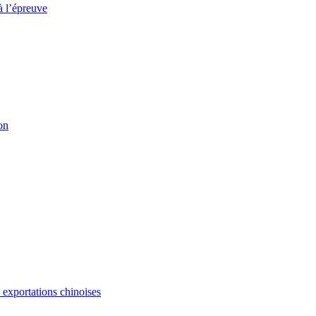
à l’épreuve
on
s exportations chinoises