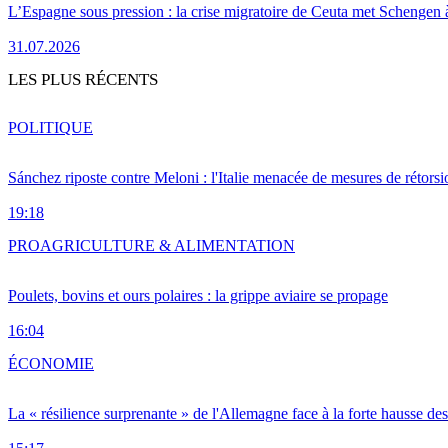
L’Espagne sous pression : la crise migratoire de Ceuta met Schengen 
31.07.2026
LES PLUS RÉCENTS
POLITIQUE
Sánchez riposte contre Meloni : l'Italie menacée de mesures de rétorsi
19:18
PRO
AGRICULTURE & ALIMENTATION
Poulets, bovins et ours polaires : la grippe aviaire se propage
16:04
ÉCONOMIE
La « résilience surprenante » de l'Allemagne face à la forte hausse de