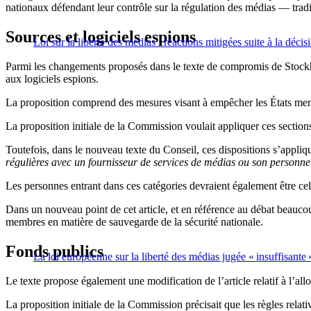
nationaux défendant leur contrôle sur la régulation des médias — trad
Sources et logiciels espions
Loi sur la liberté des médias : réactions mitigées suite à la déc
Parmi les changements proposés dans le texte de compromis de Stockhol
aux logiciels espions.
La proposition comprend des mesures visant à empêcher les États membre
La proposition initiale de la Commission voulait appliquer ces section
Toutefois, dans le nouveau texte du Conseil, ces dispositions s’appli
régulières avec un fournisseur de services de médias ou son personnel 
Les personnes entrant dans ces catégories devraient également être celle
Dans un nouveau point de cet article, et en référence au débat beaucoup
membres en matière de sauvegarde de la sécurité nationale.
Fonds publics
La loi européenne sur la liberté des médias jugée « insuffisante »
Le texte propose également une modification de l’article relatif à l’allo
La proposition initiale de la Commission précisait que les règles relati