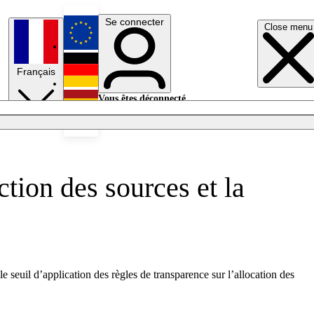
Se connecter
Close menu
English
Français
Deutsch
Vous êtes déconnecté.
Se connecter
Español
Lumières éteintes
ction des sources et la
 seuil d’application des règles de transparence sur l’allocation des