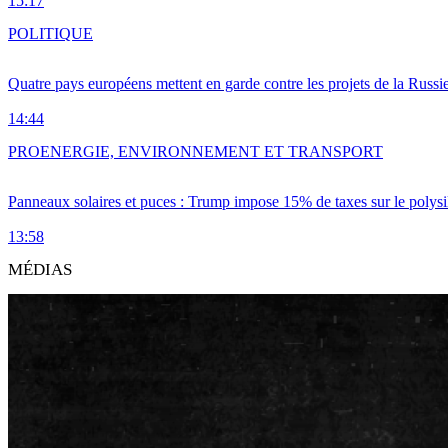
15:17
POLITIQUE
Quatre pays européens mettent en garde contre les projets de la Russi
14:44
PRO
ENERGIE, ENVIRONNEMENT ET TRANSPORT
Panneaux solaires et puces : Trump impose 15% de taxes sur le polysi
13:58
MÉDIAS