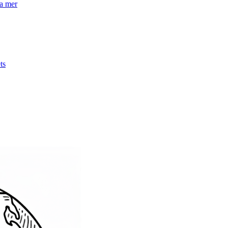
la mer
ts