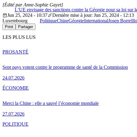
[Édité par Anne-Sophie Gayet]
L’UE envisage des sanctions contre la Géorgie pour sa loi sur l
Jun 25, 2024 - 10:37
Dernière mise à jour: Jun 25, 2024 - 12:13
Luxembourg
Politique
Chine
Géorgie
International
Josep Borrell
l
Print
Partager
LES PLUS LUS
PRO
SANTÉ
Sept pays votent contre le programme de santé de la Commission
24.07.2026
ÉCONOMIE
Merci la Chine : elle a sauvé l’économie mondiale
27.07.2026
POLITIQUE