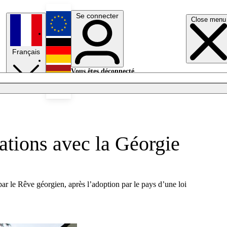
Se connecter
Close menu
English
Français
Deutsch
Vous êtes déconnecté.
Se connecter
Español
Lumières éteintes
lations avec la Géorgie
ar le Rêve géorgien, après l’adoption par le pays d’une loi