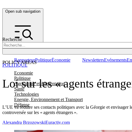
Open sub navigation
Recherche
Rapporteur
Politique
Économie
Newsletters
Evénements
Em
POLICY AREAS
POLITIQUE
Economie
Politique
Loi sur les « agents étrange
Agriculture et Alimentation
Santé
Technologies
Energie, Environnement et Transport
Défense
L’UE va réduire ses contacts politiques avec la Géorgie et envisager l
controversée sur les « agents étrangers ».
Alexandra Brzozowski
Euractiv.com