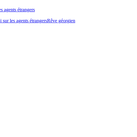
es agents étrangers
oi sur les agents étrangers
Rêve géorgien