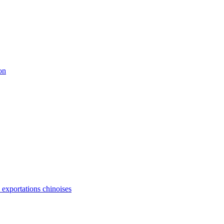
on
s exportations chinoises