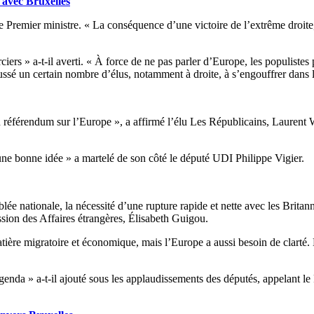
 avec Bruxelles
le Premier ministre. « La conséquence d’une victoire de l’extrême droite
orciers » a-t-il averti. « À force de ne pas parler d’Europe, les populist
oussé un certain nombre d’élus, notamment à droite, à s’engouffrer dans 
n référendum sur l’Europe », a affirmé l’élu Les Républicains, Laurent
ne bonne idée » a martelé de son côté le député UDI Philippe Vigier.
ée nationale, la nécessité d’une rupture rapide et nette avec les Britann
sion des Affaires étrangères, Élisabeth Guigou.
ière migratoire et économique, mais l’Europe a aussi besoin de clarté. 
genda » a-t-il ajouté sous les applaudissements des députés, appelant le