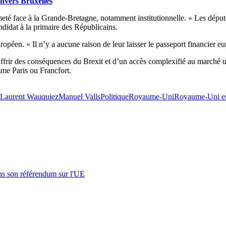
 envers Bruxelles
meté face à la Grande-Bretagne, notamment institutionnelle. « Les déput
ndidat à la primaire des Républicains.
opéen. « Il n’y a aucune raison de leur laisser le passeport financier eur
souffrir des conséquences du Brexit et d’un accès complexifié au marché 
me Paris ou Francfort.
Laurent Wauquiez
Manuel Valls
Politique
Royaume-Uni
Royaume-Uni e
s son référendum sur l'UE