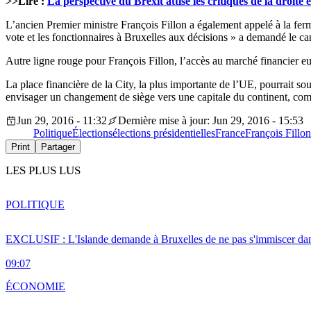
>>Lire :
La perspective du Brexit attise les critiques de la droite
L’ancien Premier ministre François Fillon a également appelé à la fer
vote et les fonctionnaires à Bruxelles aux décisions » a demandé le ca
Autre ligne rouge pour François Fillon, l’accès au marché financier eur
La place financière de la City, la plus importante de l’UE, pourrait 
envisager un changement de siège vers une capitale du continent, com
Jun 29, 2016 - 11:32
Dernière mise à jour: Jun 29, 2016 - 15:53
Politique
Élections
élections présidentielles
France
François Fillon
Print
Partager
LES PLUS LUS
POLITIQUE
EXCLUSIF : L'Islande demande à Bruxelles de ne pas s'immiscer dan
09:07
ÉCONOMIE