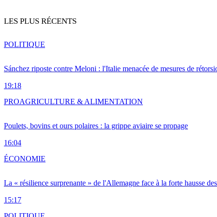
LES PLUS RÉCENTS
POLITIQUE
Sánchez riposte contre Meloni : l'Italie menacée de mesures de rétorsi
19:18
PRO
AGRICULTURE & ALIMENTATION
Poulets, bovins et ours polaires : la grippe aviaire se propage
16:04
ÉCONOMIE
La « résilience surprenante » de l'Allemagne face à la forte hausse de
15:17
POLITIQUE