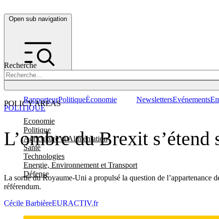
Open sub navigation
Recherche
Rapporteur
Politique
Économie
Newsletters
Evénements
Em
POLICY AREAS
POLITIQUE
Economie
Politique
L’ombre du Brexit s’étend 
Agriculture et Alimentation
Santé
Technologies
Energie, Environnement et Transport
Défense
La sortie du Royaume-Uni a propulsé la question de l’appartenance de la
référendum.
Cécile Barbière
EURACTIV.fr