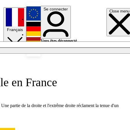
Se connecter
Close menu
English
Français
Deutsch
Vous êtes déconnecté.
Se connecter
Español
Lumières éteintes
le en France
Une partie de la droite et l'extrême droite réclament la tenue d'un