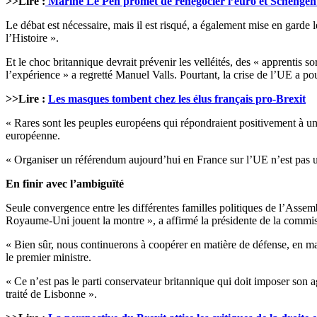
>>Lire :
Marine Le Pen promet de renégocier l’euro et Schengen
Le débat est nécessaire, mais il est risqué, a également mise en garde 
l’Histoire ».
Et le choc britannique devrait prévenir les velléités, des « apprentis s
l’expérience » a regretté Manuel Valls. Pourtant, la crise de l’UE a p
>>Lire :
Les masques tombent chez les élus français pro-Brexit
« Rares sont les peuples européens qui répondraient positivement à u
européenne.
« Organiser un référendum aujourd’hui en France sur l’UE n’est pas u
En finir avec l’ambiguïté
Seule convergence entre les différentes familles politiques de l’Assembl
Royaume-Uni jouent la montre », a affirmé la présidente de la commis
« Bien sûr, nous continuerons à coopérer en matière de défense, en mat
le premier ministre.
« Ce n’est pas le parti conservateur britannique qui doit imposer son a
traité de Lisbonne ».