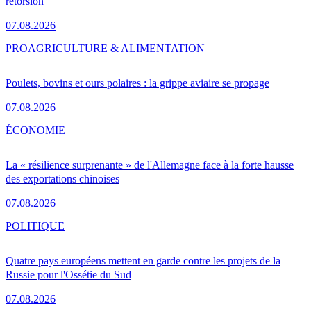
rétorsion
07.08.2026
PRO
AGRICULTURE & ALIMENTATION
Poulets, bovins et ours polaires : la grippe aviaire se propage
07.08.2026
ÉCONOMIE
La « résilience surprenante » de l'Allemagne face à la forte hausse
des exportations chinoises
07.08.2026
POLITIQUE
Quatre pays européens mettent en garde contre les projets de la
Russie pour l'Ossétie du Sud
07.08.2026