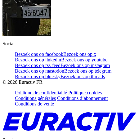
Social
Bezoek ons op facebook
Bezoek ons op x
Bezoek ons op linkedin
Bezoek ons op youtube
Bezoek ons op rss-feed
Bezoek ons op instagram
Bezoek ons op mastodon
Bezoek ons op telegram
Bezoek ons op bluesky
Bezoek ons op threads
©
2026
Euractiv FR
Politique de confidentialité
Politique cookies
Conditions générales
Conditions d’abonnement
Conditions de vente