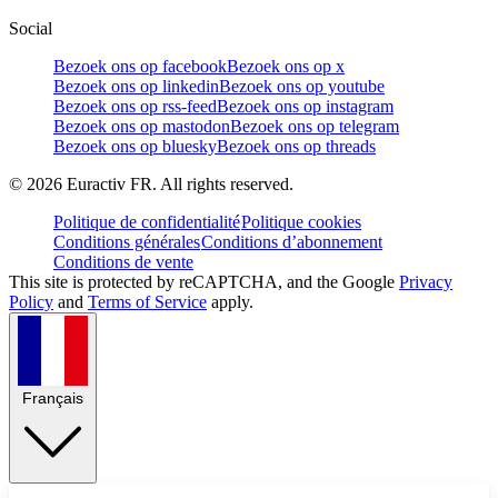
Social
Bezoek ons op facebook
Bezoek ons op x
Bezoek ons op linkedin
Bezoek ons op youtube
Bezoek ons op rss-feed
Bezoek ons op instagram
Bezoek ons op mastodon
Bezoek ons op telegram
Bezoek ons op bluesky
Bezoek ons op threads
©
2026
Euractiv FR. All rights reserved.
Politique de confidentialité
Politique cookies
Conditions générales
Conditions d’abonnement
Conditions de vente
This site is protected by reCAPTCHA, and the Google
Privacy
Policy
and
Terms of Service
apply.
Français