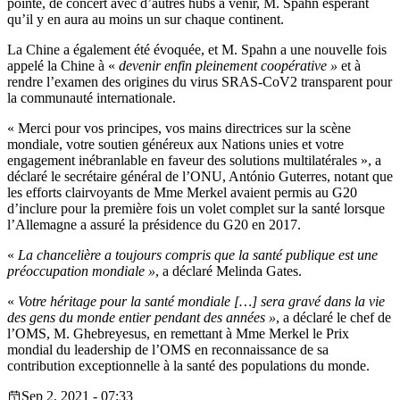
pointe, de concert avec d’autres hubs à venir, M. Spahn espérant
qu’il y en aura au moins un sur chaque continent.
La Chine a également été évoquée, et M. Spahn a une nouvelle fois
appelé la Chine à «
devenir enfin pleinement coopérative »
et à
rendre l’examen des origines du virus SRAS-CoV2 transparent pour
la communauté internationale.
« Merci pour vos principes, vos mains directrices sur la scène
mondiale, votre soutien généreux aux Nations unies et votre
engagement inébranlable en faveur des solutions multilatérales », a
déclaré le secrétaire général de l’ONU, António Guterres, notant que
les efforts clairvoyants de Mme Merkel avaient permis au G20
d’inclure pour la première fois un volet complet sur la santé lorsque
l’Allemagne a assuré la présidence du G20 en 2017.
«
La chancelière a toujours compris que la santé publique est une
préoccupation mondiale »
, a déclaré Melinda Gates.
«
Votre héritage pour la santé mondiale […] sera gravé dans la vie
des gens du monde entier pendant des années »
, a déclaré le chef de
l’OMS, M. Ghebreyesus, en remettant à Mme Merkel le Prix
mondial du leadership de l’OMS en reconnaissance de sa
contribution exceptionnelle à la santé des populations du monde.
Sep 2, 2021 - 07:33