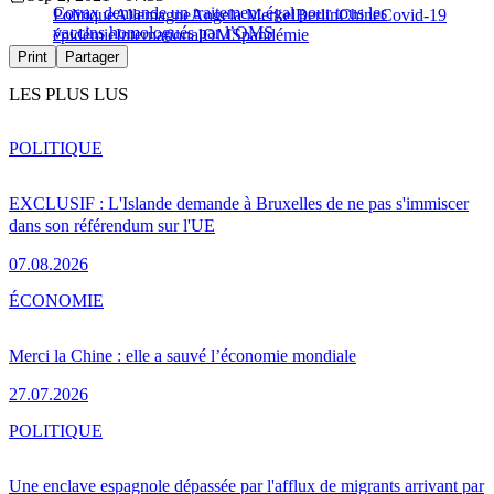
Covax demande un traitement égal pour tous les
Politique
Allemagne
Angela Merkel
Berlin
Chine
Covid-19
vaccins homologués par l’OMS
épidémie
International
OMS
pandémie
Print
Partager
LES PLUS LUS
POLITIQUE
EXCLUSIF : L'Islande demande à Bruxelles de ne pas s'immiscer
dans son référendum sur l'UE
07.08.2026
ÉCONOMIE
Merci la Chine : elle a sauvé l’économie mondiale
27.07.2026
POLITIQUE
Une enclave espagnole dépassée par l'afflux de migrants arrivant par