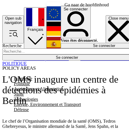
Ga naar de hoofdinhoud
Se connecter
Open sub
Close menu
English
navigation
Français
Deutsch
Vous êtes déconnecté.
Recherche
Se connecter
Español
Lumières éteintes
Se connecter
Rapporteur
Politique
Économie
Newsletters
Evénements
Em
POLITIQUE
POLICY AREAS
L'OMS inaugure un centre de
Economie
Politique
détections des épidémies à
Agriculture et Alimentation
Santé
Berlin
Technologies
Energie, Environnement et Transport
Défense
Le chef de l’Organisation mondiale de la santé (OMS), Tedros
Ghebreyesus, le ministre allemand de la Santé, Jens Spahn, et la