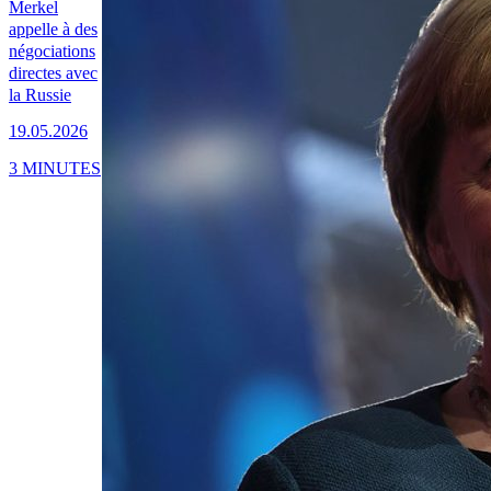
Merkel
appelle à des
négociations
directes avec
la Russie
19.05.2026
3 MINUTES