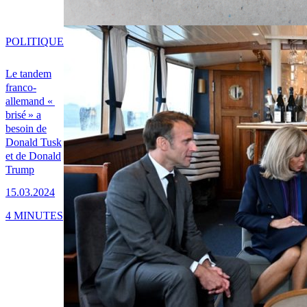
POLITIQUE
Le tandem
franco-
allemand «
brisé » a
besoin de
Donald Tusk
et de Donald
Trump
15.03.2024
4 MINUTES