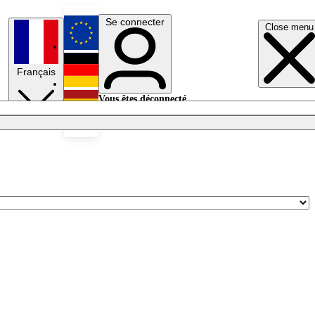
Se connecter
Close menu
English
Français
Deutsch
Vous êtes déconnecté.
Se connecter
Español
Lumières éteintes