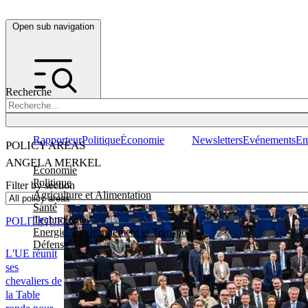
Open sub navigation
Recherche
Rapporteur
Politique
Économie
Newsletters
Evénements
Em
POLICY AREAS
ANGELA MERKEL
Economie
Politique
Filter by section
Agriculture et Alimentation
Santé
Technologies
POLITIQUE
Energie, Environnement et Transport
Défense
L'UE réunit
ses
chevaliers de
la Table