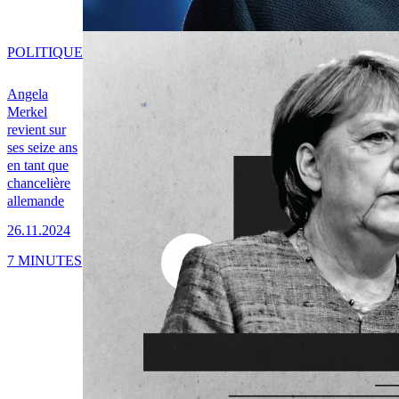
POLITIQUE
Angela
Merkel
revient sur
ses seize ans
en tant que
chancelière
allemande
26.11.2024
7 MINUTES