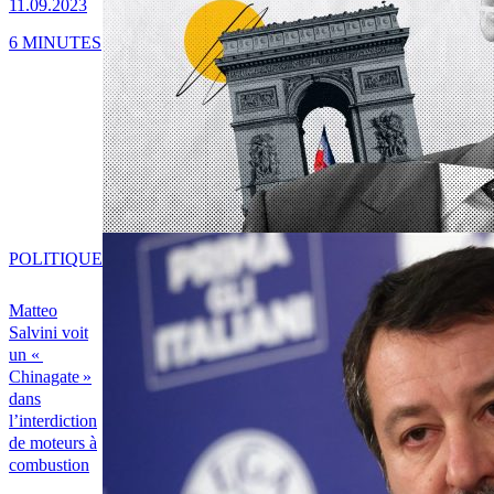
11.09.2023
6 MINUTES
POLITIQUE
Matteo
Salvini voit
un «
Chinagate »
dans
l’interdiction
de moteurs à
combustion