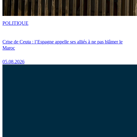
POLITIQUE
Crise de Ceuta : l’Espagne appelle ses alliés à ne pas blâmer le
Maroc
05.08.2026