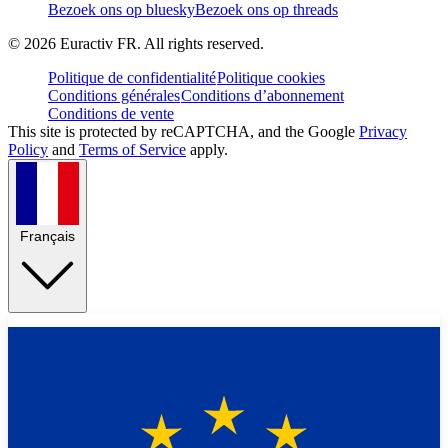
Bezoek ons op bluesky
Bezoek ons op threads
©
2026
Euractiv FR. All rights reserved.
Politique de confidentialité
Politique cookies
Conditions générales
Conditions d’abonnement
Conditions de vente
This site is protected by reCAPTCHA, and the Google
Privacy
Policy
and
Terms of Service
apply.
Français