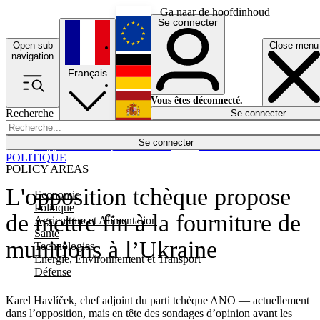
Ga naar de hoofdinhoud
Se connecter
Open sub
Close menu
English
navigation
Français
Deutsch
Vous êtes déconnecté.
Recherche
Se connecter
Español
Lumières éteintes
Se connecter
Rapporteur
Politique
Économie
Newsletters
Evénements
Em
POLITIQUE
POLICY AREAS
L'opposition tchèque propose
Economie
Politique
de mettre fin à la fourniture de
Agriculture et Alimentation
Santé
munitions à l’Ukraine
Technologies
Energie, Environnement et Transport
Défense
Karel Havlíček, chef adjoint du parti tchèque ANO — actuellement
dans l’opposition, mais en tête des sondages d’opinion avant les