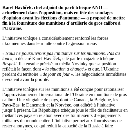
Karel Havlíček, chef adjoint du parti tchèque ANO —
actuellement dans l’opposition, mais en tête des sondages
d’opinion avant les élections d’automne — a proposé de mettre
fin à la fourniture des munitions d’artillerie de gros calibre à
l’Ukraine.
L’initiative tchèque a considérablement renforcé les forces
ukrainiennes dans leur lutte contre l’agression russe.
« Nous ne poursuivrons pas l’initiative sur les munitions. Pas du
tout »
, a déclaré Karel Havlíček, cité par le magazine tchèque
Respekt
. Il a ensuite précisé au média Novinky que sa position
reflétait la façon dont
« la situation a changé »
et que, l’Ukraine
perdant du territoire
« de jour en jour »
, les négociations immédiates
devraient avoir la priorité.
L’initiative tchèque sur les munitions a été conçue pour rationaliser
l’approvisionnement international de l’Ukraine en munitions de gros
calibre. Une vingtaine de pays, dont le Canada, la Belgique, les
Pays-Bas, le Danemark et la Norvège, ont adhéré à l’initiative
jusqu’à présent. La République tchèque joue le rôle de facilitateur en
mettant ces pays en relation avec des fournisseurs d’équipements
militaires du monde entier. L’initiative permet aux fournisseurs de
rester anonymes, ce qui réduit la capacité de la Russie à faire