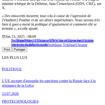
ministre tchèque de la Défense, Jana Černochová (ODS, CRE), sur
X.
« Des innocents meurent, tout cela à cause de l’agression de
[Vladimir] Poutine et de ses désirs impérialistes. Nous savons très
bien à quoi a mené la politique d’apaisement et comment elle se
termine »
, a-t-elle ajouté.
Jan 23, 2025 - 08:09
La République tchèque célèbre son indépendance totale
Politique
Aide à l'Ukraine
ANO
Chine
Guerre en Ukraine
vis-à-vis du pétrole russe
International
Munitions
République Tchèque
Ukraine
Print
Partager
LES PLUS LUS
POLITIQUE
L'UE accepte d'assouplir les sanctions contre la Russie face à la
résistance de la Grèce
23.07.2026
PRO
TECHNOLOGIES