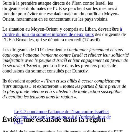
Suite à la première attaque directe de l’Iran contre Israël, les
dirigeants et diplomates de l’UE se penchent sur les mesures à
prendre pour éviter une escalade majeure du conflit au Moyen-
Orient, notamment en se concentrant sur les pays voisins.
La situation au Moyen-Orient, y compris au Liban, devrait être
à
l’ordre du jour du sommet informel de deux jours
des dirigeants de
l’UE à Bruxelles, qui se débutera mercredi (17 avril).
Les dirigeants de l’UE devraient
« condamner fermement et sans
équivoque l’attaque iranienne contre Israël et réitérer leur solidarité
indéfectible avec le peuple d’Israël et leur engagement en faveur de
la sécurité d’Israël »
, peut-on lire dans les premiers projets de
conclusions du sommet consultés par Euractiv.
Ils devraient appeler
« l’Iran et ses alliés à cesser complètement
leurs attaques »
et exhorteront
« toutes les parties à faire preuve de
la plus grande retenue et à s’abstenir de toute action susceptible
d’accroître les tensions dans la région ».
Le G7 condamne l’attaque de l’Iran contre Israël et
s’attend à ce que la question soit à l’ordre du jour de
Éviter une escalade dans la région
l’UE
Au-delà de la condamnation, les dirigeants et diplomates de l’UE