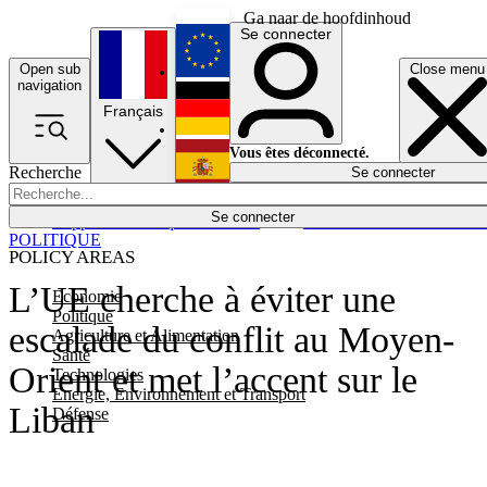
Ga naar de hoofdinhoud
Se connecter
Open sub
Close menu
English
navigation
Français
Deutsch
Vous êtes déconnecté.
Recherche
Se connecter
Español
Lumières éteintes
Se connecter
Rapporteur
Politique
Économie
Newsletters
Evénements
Em
POLITIQUE
POLICY AREAS
L’UE cherche à éviter une
Economie
Politique
escalade du conflit au Moyen-
Agriculture et Alimentation
Santé
Orient et met l’accent sur le
Technologies
Energie, Environnement et Transport
Liban
Défense