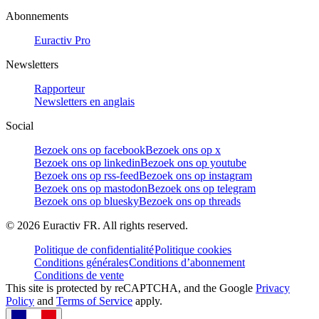
Abonnements
Euractiv Pro
Newsletters
Rapporteur
Newsletters en anglais
Social
Bezoek ons op facebook
Bezoek ons op x
Bezoek ons op linkedin
Bezoek ons op youtube
Bezoek ons op rss-feed
Bezoek ons op instagram
Bezoek ons op mastodon
Bezoek ons op telegram
Bezoek ons op bluesky
Bezoek ons op threads
©
2026
Euractiv FR. All rights reserved.
Politique de confidentialité
Politique cookies
Conditions générales
Conditions d’abonnement
Conditions de vente
This site is protected by reCAPTCHA, and the Google
Privacy
Policy
and
Terms of Service
apply.