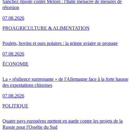
Sánchez riposte contre Meloni : l'Italie menacée de mesures de
rétorsion
07.08.2026
PRO
AGRICULTURE & ALIMENTATION
Poulets, bovins et ours polaires : la grippe aviaire se propage
07.08.2026
ÉCONOMIE
La « résilience surprenante » de l'Allemagne face à la forte hausse
des exportations chinoises
07.08.2026
POLITIQUE
Quatre pays européens mettent en garde contre les projets de la
Russie pour l'Ossétie du Sud