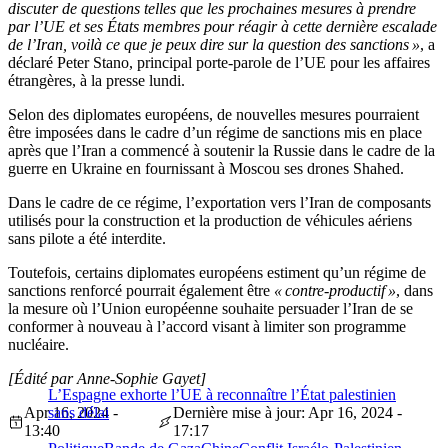
discuter de questions telles que les prochaines mesures à prendre
par l’UE et ses États membres pour réagir à cette dernière escalade
de l’Iran, voilà ce que je peux dire sur la question des sanctions »
, a
déclaré Peter Stano, principal porte-parole de l’UE pour les affaires
étrangères, à la presse lundi.
Selon des diplomates européens, de nouvelles mesures pourraient
être imposées dans le cadre d’un régime de sanctions mis en place
après que l’Iran a commencé à soutenir la Russie dans le cadre de la
guerre en Ukraine en fournissant à Moscou ses drones Shahed.
Dans le cadre de ce régime, l’exportation vers l’Iran de composants
utilisés pour la construction et la production de véhicules aériens
sans pilote a été interdite.
Toutefois, certains diplomates européens estiment qu’un régime de
sanctions renforcé pourrait également être
« contre-productif »
, dans
la mesure où l’Union européenne souhaite persuader l’Iran de se
conformer à nouveau à l’accord visant à limiter son programme
nucléaire.
[Édité par Anne-Sophie Gayet]
L’Espagne exhorte l’UE à reconnaître l’État palestinien
Apr 16, 2024 -
sans délai
Dernière mise à jour: Apr 16, 2024 -
13:40
17:17