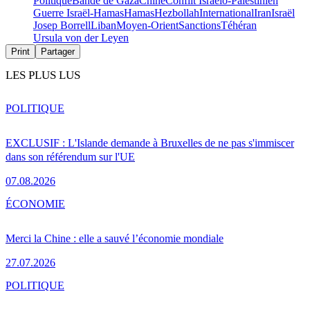
Politique
Bande de Gaza
Chine
Conflit Israélo-Palestinien
Guerre Israël-Hamas
Hamas
Hezbollah
International
Iran
Israël
Josep Borrell
Liban
Moyen-Orient
Sanctions
Téhéran
Ursula von der Leyen
Print
Partager
LES PLUS LUS
POLITIQUE
EXCLUSIF : L'Islande demande à Bruxelles de ne pas s'immiscer
dans son référendum sur l'UE
07.08.2026
ÉCONOMIE
Merci la Chine : elle a sauvé l’économie mondiale
27.07.2026
POLITIQUE