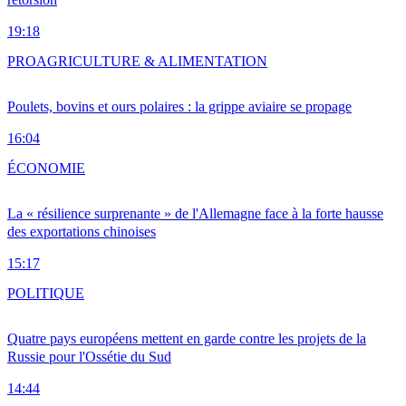
19:18
PRO
AGRICULTURE & ALIMENTATION
Poulets, bovins et ours polaires : la grippe aviaire se propage
16:04
ÉCONOMIE
La « résilience surprenante » de l'Allemagne face à la forte hausse
des exportations chinoises
15:17
POLITIQUE
Quatre pays européens mettent en garde contre les projets de la
Russie pour l'Ossétie du Sud
14:44