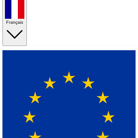
Français