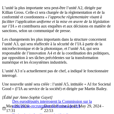
L’unité la plus importante sera peut-être l’unité A2, dirigée par
Killian Gross. Celle-ci sera chargée de la règlementation et de la
conformité et coordonnera
« l’approche règlementaire visant à
faciliter l’application uniforme et la mise en œuvre de la législation
sur l’IA »
et contribuera aux enquêtes et aux décisions en matière de
sanctions, selon un communiqué de presse.
Les changements les plus importants dans la structure concernent
l’unité A3, qui sera réaffectée à la sécurité de l’IA à partir de la
microélectronique et de la photonique, et l’unité A4, qui sera
responsable de l’innovation A4 et de la coordination des politiques,
par opposition à ses tâches précédentes sur la transformation
numérique et les écosystèmes industriels.
L’unité A3 n’a actuellement pas de chef, a indiqué le fonctionnaire
interrogé.
Une nouvelle unité sera créée : l’unité A5, intitulée « AI for Societal
Good » (l’IA au service de la société) et dirigée par Martin Bailey.
[Édité par Anne-Sophie Gayet]
Des eurodéputés interrogent la Commission sur la
May 29, 2024 -
stratégie de recrutement du Bureau de l’IA
Dernière mise à jour: May 29, 2024 -
17:31
22:53