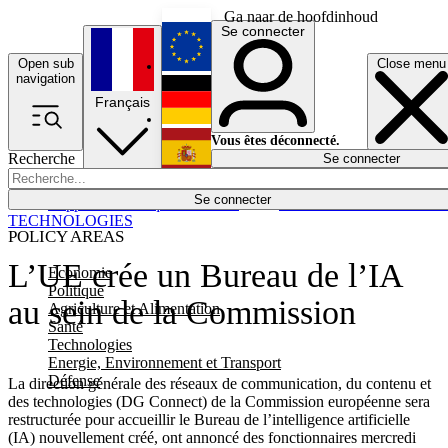
Ga naar de hoofdinhoud
Se connecter
Open sub
Close menu
English
navigation
Français
Deutsch
Vous êtes déconnecté.
Recherche
Se connecter
Español
Lumières éteintes
Se connecter
Rapporteur
Politique
Économie
Newsletters
Evénements
Em
TECHNOLOGIES
POLICY AREAS
L’UE crée un Bureau de l’IA
Economie
Politique
au sein de la Commission
Agriculture et Alimentation
Santé
Technologies
Energie, Environnement et Transport
Défense
La direction générale des réseaux de communication, du contenu et
des technologies (DG Connect) de la Commission européenne sera
restructurée pour accueillir le Bureau de l’intelligence artificielle
(IA) nouvellement créé, ont annoncé des fonctionnaires mercredi