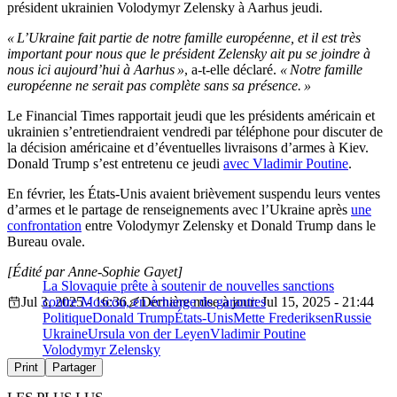
président ukrainien Volodymyr Zelensky à Aarhus jeudi.
« L’Ukraine fait partie de notre famille européenne, et il est très
important pour nous que le président Zelensky ait pu se joindre à
nous ici aujourd’hui à Aarhus »
, a-t-elle déclaré.
« Notre famille
européenne ne serait pas complète sans sa présence. »
Le Financial Times rapportait jeudi que les présidents américain et
ukrainien s’entretiendraient vendredi par téléphone pour discuter de
la décision américaine et d’éventuelles livraisons d’armes à Kiev.
Donald Trump s’est entretenu ce jeudi
avec Vladimir Poutine
.
En février, les États-Unis avaient brièvement suspendu leurs ventes
d’armes et le partage de renseignements avec l’Ukraine après
une
confrontation
entre Volodymyr Zelensky et Donald Trump dans le
Bureau ovale.
[Édité par Anne-Sophie Gayet]
La Slovaquie prête à soutenir de nouvelles sanctions
Jul 3, 2025 - 16:36
contre Moscou, en échange de garanties
Dernière mise à jour: Jul 15, 2025 - 21:44
Politique
Donald Trump
États-Unis
Mette Frederiksen
Russie
Ukraine
Ursula von der Leyen
Vladimir Poutine
Volodymyr Zelensky
Print
Partager