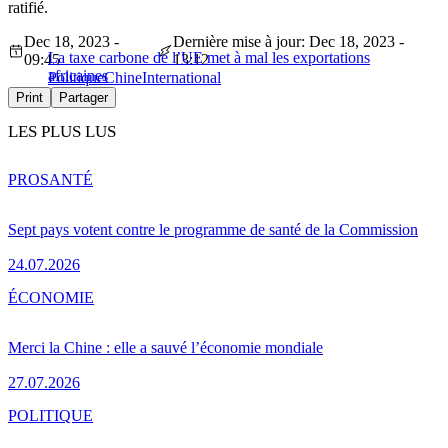
ratifié.
Dec 18, 2023 -
Dernière mise à jour: Dec 18, 2023 -
La taxe carbone de l’UE met à mal les exportations
09:45
13:12
africaines
Politique
Chine
International
Print
Partager
LES PLUS LUS
PRO
SANTÉ
Sept pays votent contre le programme de santé de la Commission
24.07.2026
ÉCONOMIE
Merci la Chine : elle a sauvé l’économie mondiale
27.07.2026
POLITIQUE