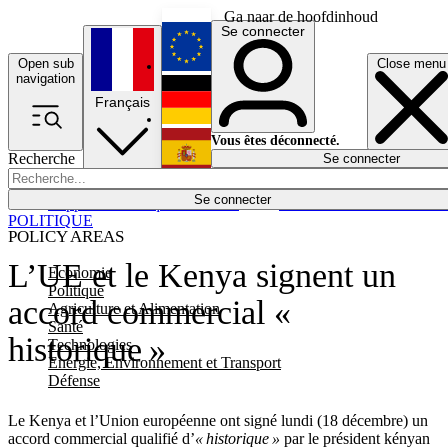
Ga naar de hoofdinhoud
Se connecter
Open sub
Close menu
English
navigation
Français
Deutsch
Vous êtes déconnecté.
Recherche
Se connecter
Español
Lumières éteintes
Se connecter
Rapporteur
Politique
Économie
Newsletters
Evénements
Em
POLITIQUE
POLICY AREAS
L’UE et le Kenya signent un
Economie
Politique
accord commercial «
Agriculture et Alimentation
Santé
historique »
Technologies
Energie, Environnement et Transport
Défense
Le Kenya et l’Union européenne ont signé lundi (18 décembre) un
accord commercial qualifié d’
« historique »
par le président kényan