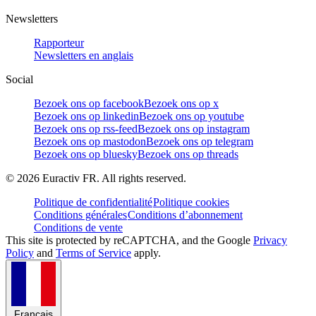
Newsletters
Rapporteur
Newsletters en anglais
Social
Bezoek ons op facebook
Bezoek ons op x
Bezoek ons op linkedin
Bezoek ons op youtube
Bezoek ons op rss-feed
Bezoek ons op instagram
Bezoek ons op mastodon
Bezoek ons op telegram
Bezoek ons op bluesky
Bezoek ons op threads
©
2026
Euractiv FR. All rights reserved.
Politique de confidentialité
Politique cookies
Conditions générales
Conditions d’abonnement
Conditions de vente
This site is protected by reCAPTCHA, and the Google
Privacy
Policy
and
Terms of Service
apply.
Français