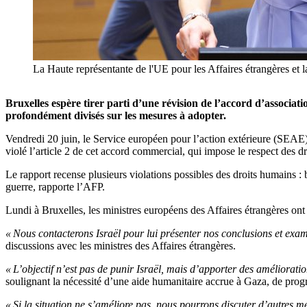
La Haute représentante de l'UE pour les Affaires étrangères et l
Bruxelles espère tirer parti d’une révision de l’accord d’associat
profondément divisés sur les mesures à adopter.
Vendredi 20 juin, le Service européen pour l’action extérieure (SEA
violé l’article 2 de cet accord commercial, qui impose le respect des d
Le rapport recense plusieurs violations possibles des droits humains : b
guerre, rapporte l’AFP.
Lundi à Bruxelles, les ministres européens des Affaires étrangères ont 
« Nous contacterons Israël pour lui présenter nos conclusions et exa
discussions avec les ministres des Affaires étrangères.
« L’objectif n’est pas de punir Israël, mais d’apporter des améliorati
soulignant la nécessité d’une aide humanitaire accrue à Gaza, de progrès
« Si la situation ne s’améliore pas, nous pourrons discuter d’autres me