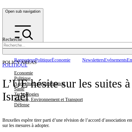
Open sub navigation
Recherche
Rapporteur
Politique
Économie
Newsletters
Evénements
Em
POLICY AREAS
POLITIQUE
Economie
Politique
L’UE hésite sur les suites 
Agriculture et Alimentation
Santé
Israël
Technologies
Energie, Environnement et Transport
Défense
Bruxelles espère tirer parti d’une révision de l’accord d’association 
sur les mesures à adopter.