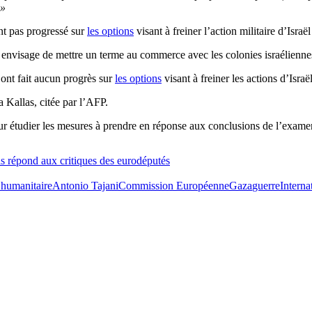
 »
ont pas progressé sur
les options
visant à freiner l’action militaire d’Israë
envisage de mettre un terme au commerce avec les colonies israéliennes s
’ont fait aucun progrès sur
les options
visant à freiner les actions d’Israë
a Kallas, citée par l’AFP.
pour étudier les mesures à prendre en réponse aux conclusions de l’exame
s répond aux critiques des eurodéputés
 humanitaire
Antonio Tajani
Commission Européenne
Gaza
guerre
Interna