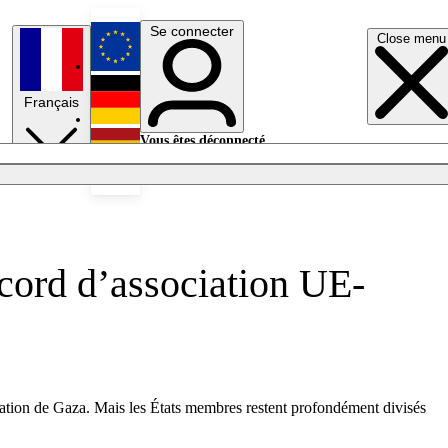
Se connecter
Close menu
English
Français
Deutsch
Vous êtes déconnecté.
Se connecter
Español
Lumières éteintes
accord d’association UE-
pulation de Gaza. Mais les États membres restent profondément divisés