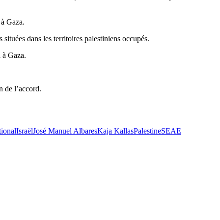
l à Gaza.
ituées dans les territoires palestiniens occupés.
l à Gaza.
n de l’accord.
tional
Israël
José Manuel Albares
Kaja Kallas
Palestine
SEAE