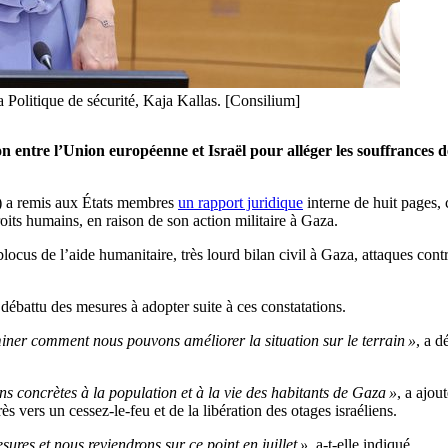
a Politique de sécurité, Kaja Kallas. [Consilium]
ion entre l’Union européenne et Israël pour alléger les souffrances
E) a remis aux États membres
un rapport juridique
interne de huit pages, 
roits humains, en raison de son action militaire à Gaza.
locus de l’aide humanitaire, très lourd bilan civil à Gaza, attaques cont
débattu des mesures à adopter suite à ces constatations.
miner comment nous pouvons améliorer la situation sur le terrain »
, a d
ons concrètes à la population et à la vie des habitants de Gaza »
, a ajou
 vers un cessez-le-feu et de la libération des otages israéliens.
sures et nous reviendrons sur ce point en juillet »
, a-t-elle indiqué.