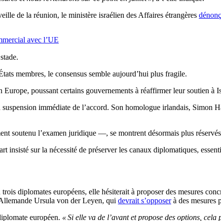
ille de la réunion, le ministère israélien des Affaires étrangères
dénonç
ommercial avec l’UE
stade.
tats membres, le consensus semble aujourd’hui plus fragile.
 en Europe, poussant certains gouvernements à réaffirmer leur soutien à Is
 suspension immédiate de l’accord. Son homologue irlandais, Simon Harr
nt soutenu l’examen juridique —, se montrent désormais plus réservés à 
part insisté sur la nécessité de préserver les canaux diplomatiques, esse
trois diplomates européens, elle hésiterait à proposer des mesures concr
l’Allemande Ursula von der Leyen, qui
devrait s’opposer
à des mesures p
 diplomate européen.
« Si elle va de l’avant et propose des options, cela 