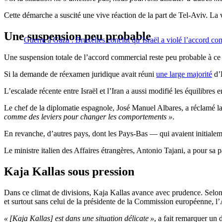
Cette démarche a suscité une vive réaction de la part de Tel-Aviv. La ve
Une suspension peu probable
Guerre à Gaza : Bruxelles conclut qu’Israël a violé l’accord c
Une suspension totale de l’accord commercial reste peu probable à ce 
Si la demande de réexamen juridique avait réuni
une large majorité
d’É
L’escalade récente entre Israël et l’Iran a aussi modifié les équilibres
Le chef de la diplomatie espagnole, José Manuel Albares, a réclamé la
comme des leviers pour changer les comportements »
.
En revanche, d’autres pays, dont les Pays-Bas — qui avaient initialeme
Le ministre italien des Affaires étrangères, Antonio Tajani, a pour sa 
Kaja Kallas sous pression
Dans ce climat de divisions, Kaja Kallas avance avec prudence. Selon 
et surtout sans celui de la présidente de la Commission européenne, 
« [Kaja Kallas] est dans une situation délicate »
, a fait remarquer un