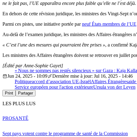
ne le fait pas, l’UE apparaîtra encore plus faible qu’elle ne l’est déjà.
En dehors de cette révision juridique, les ministres des Vingt-Sept n’
Parmi ces pistes, une initiative portée par
neuf États membres de l’UE
Au-delà de l’examen juridique, les ministres des Affaires étrangères n
« C’est l’une des mesures qui pourraient être prises »
, a confirmé Kaj
Les ministres des Affaires étrangères doivent se retrouver en juillet 
[Édité par Anne-Sophie Gayet]
« Nous ne sommes pas restés silencieux » sur Gaza : Kaja Kalla
Jun 24, 2025 - 10:09
Dernière mise à jour: Jul 16, 2025 - 14:46
Politique
accord d’association UE-Israël
Affaires Étrangères
aide
Service européen pour l'action extérieure
Ursula von der Leyen
Print
Partager
LES PLUS LUS
PRO
SANTÉ
Sept pays votent contre le programme de santé de la Commission