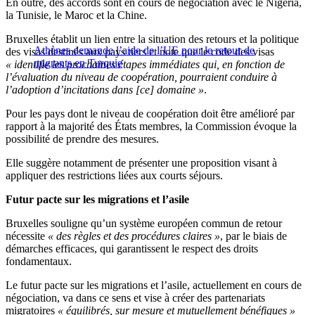
En outre, des accords sont en cours de négociation avec le Nigeria,
la Tunisie, le Maroc et la Chine.
Bruxelles établit un lien entre la situation des retours et la politique
Athènes demande l’aide de l’UE pour le retour de
des visas destinés aux pays tiers et note que le code des visas
migrants en Turquie
« identifie les prochaines étapes immédiates qui, en fonction de
l’évaluation du niveau de coopération, pourraient conduire à
l’adoption d’incitations dans [ce] domaine »
.
Pour les pays dont le niveau de coopération doit être amélioré par
rapport à la majorité des États membres, la Commission évoque la
possibilité de prendre des mesures.
Elle suggère notamment de présenter une proposition visant à
appliquer des restrictions liées aux courts séjours.
Futur pacte sur les migrations et l’asile
Bruxelles souligne qu’un système européen commun de retour
nécessite
« des règles et des procédures claires »
, par le biais de
démarches efficaces, qui garantissent le respect des droits
fondamentaux.
Le futur pacte sur les migrations et l’asile, actuellement en cours de
négociation, va dans ce sens et vise à créer des partenariats
migratoires
« équilibrés, sur mesure et mutuellement bénéfiques »