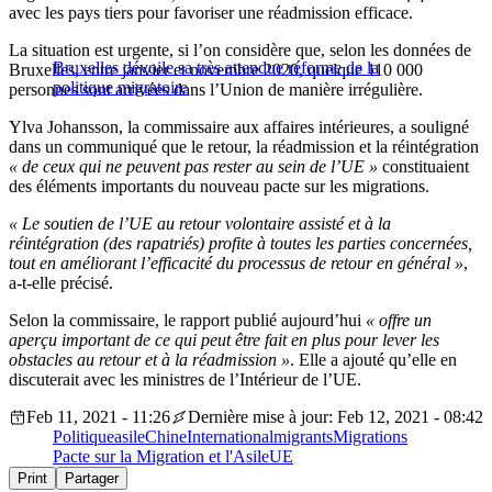
avec les pays tiers pour favoriser une réadmission efficace.
La situation est urgente, si l’on considère que, selon les données de
Bruxelles dévoile sa très attendue réforme de la
Bruxelles, entre janvier et novembre 2020, quelque 110 000
politique migratoire
personnes sont arrivées dans l’Union de manière irrégulière.
Ylva Johansson, la commissaire aux affaires intérieures, a souligné
dans un communiqué que le retour, la réadmission et la réintégration
« de ceux qui ne peuvent pas rester au sein de l’UE »
constituaient
des éléments importants du nouveau pacte sur les migrations.
« Le soutien de l’UE au retour volontaire assisté et à la
réintégration (des rapatriés) profite à toutes les parties concernées,
tout en améliorant l’efficacité du processus de retour en général »
,
a-t-elle précisé.
Selon la commissaire, le rapport publié aujourd’hui
« offre un
aperçu important de ce qui peut être fait en plus pour lever les
obstacles au retour et à la réadmission »
. Elle a ajouté qu’elle en
discuterait avec les ministres de l’Intérieur de l’UE.
Feb 11, 2021 - 11:26
Dernière mise à jour: Feb 12, 2021 - 08:42
Politique
asile
Chine
International
migrants
Migrations
Pacte sur la Migration et l'Asile
UE
Print
Partager