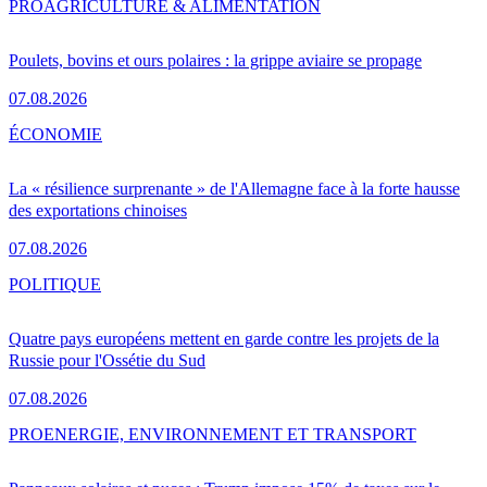
PRO
AGRICULTURE & ALIMENTATION
Poulets, bovins et ours polaires : la grippe aviaire se propage
07.08.2026
ÉCONOMIE
La « résilience surprenante » de l'Allemagne face à la forte hausse
des exportations chinoises
07.08.2026
POLITIQUE
Quatre pays européens mettent en garde contre les projets de la
Russie pour l'Ossétie du Sud
07.08.2026
PRO
ENERGIE, ENVIRONNEMENT ET TRANSPORT