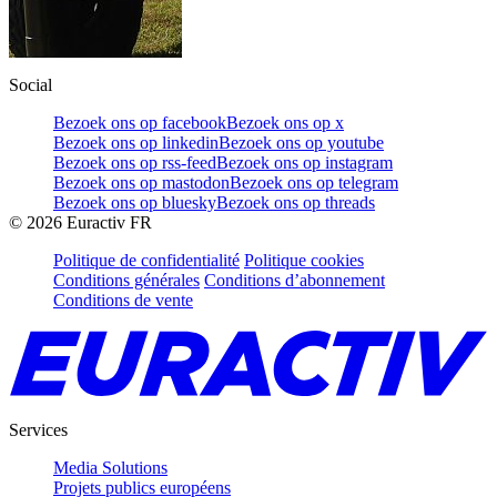
Social
Bezoek ons op facebook
Bezoek ons op x
Bezoek ons op linkedin
Bezoek ons op youtube
Bezoek ons op rss-feed
Bezoek ons op instagram
Bezoek ons op mastodon
Bezoek ons op telegram
Bezoek ons op bluesky
Bezoek ons op threads
©
2026
Euractiv FR
Politique de confidentialité
Politique cookies
Conditions générales
Conditions d’abonnement
Conditions de vente
Services
Media Solutions
Projets publics européens