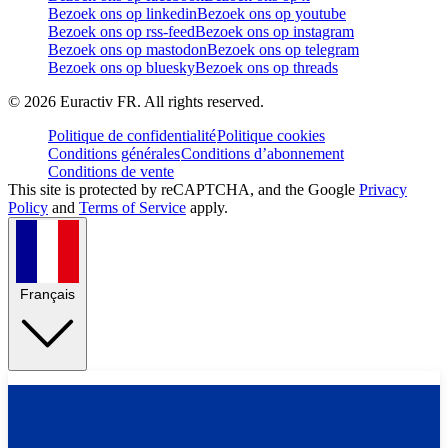
Bezoek ons op linkedin
Bezoek ons op youtube
Bezoek ons op rss-feed
Bezoek ons op instagram
Bezoek ons op mastodon
Bezoek ons op telegram
Bezoek ons op bluesky
Bezoek ons op threads
©
2026
Euractiv FR. All rights reserved.
Politique de confidentialité
Politique cookies
Conditions générales
Conditions d’abonnement
Conditions de vente
This site is protected by reCAPTCHA, and the Google
Privacy
Policy
and
Terms of Service
apply.
Français