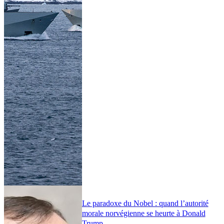
Le paradoxe du Nobel : quand l’autorité
morale norvégienne se heurte à Donald
Trump