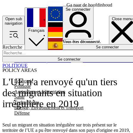
Ga naar de hoofdinhoud
Se connecter
Open sub
Close menu
English
navigation
Français
Deutsch
Vous êtes déconnecté.
Recherche
Se connecter
Español
Lumières éteintes
Se connecter
Rapporteur
Politique
Économie
Newsletters
Evénements
Em
POLITIQUE
POLICY AREAS
L'UE n'a renvoyé qu'un tiers
Economie
Politique
des migrants en situation
Agriculture et Alimentation
Santé
irrégulière en 2019
Technologies
Energie, Environnement et Transport
Défense
Seul un migrant en situation irrégulière sur trois présent sur le
territoire de l’UE a pu être renvoyé dans son pays d'origine en 2019,