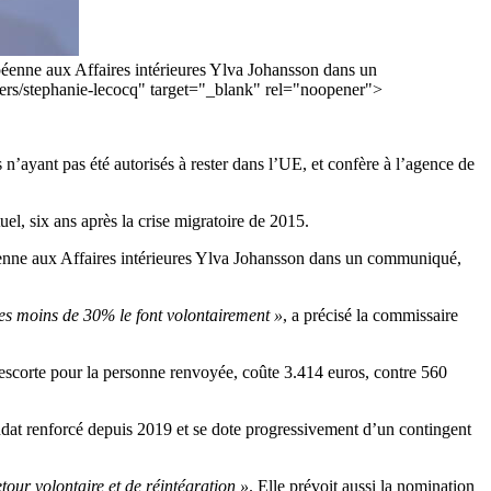
opéenne aux Affaires intérieures Ylva Johansson dans un
phers/stephanie-lecocq" target="_blank" rel="noopener">
 n’ayant pas été autorisés à rester dans l’UE, et confère à l’agence de
uel, six ans après la crise migratoire de 2015.
éenne aux Affaires intérieures Ylva Johansson dans un communiqué,
res moins de 30% le font volontairement »
, a précisé la commissaire
escorte pour la personne renvoyée, coûte 3.414 euros, contre 560
ndat renforcé depuis 2019 et se dote progressivement d’un contingent
etour volontaire et de réintégration »
. Elle prévoit aussi la nomination