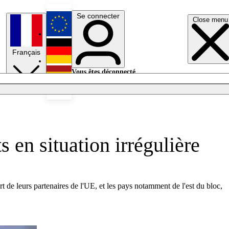
Se connecter
Close menu
English
Français
Deutsch
Vous êtes déconnecté.
Se connecter
Español
Lumières éteintes
s en situation irrégulière
art de leurs partenaires de l'UE, et les pays notamment de l'est du bloc,