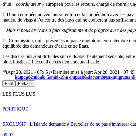
d’un «
coordinateur »
européen pour les retours, chargé de fournir un
L’Union européenne veut aussi renforcer la coopération avec les pays d
matière de visas à l’encontre des pays qui ne coopèrent pas suffisammen
«
Mais si nous arrivons à faire suffisamment de progrès avec des pays
La Commission, qui a présenté son pacte migratoire en septembre derni
équilibrée des demandeurs d’asile entre Etats.
Les discussions sont difficiles sur ce dossier hautement sensible, entre
bloc, hostiles à l’accueil de ces demandeurs d’asile.
Apr 28, 2021 - 07:45
Dernière mise à jour: Apr 28, 2021 - 07:45
La pandémie de Covid-19 a empêché de nombreux migrants d’a
Politique
Chine
Commission Européenne
crise des migrants
Inter
Print
Partager
LES PLUS LUS
POLITIQUE
EXCLUSIF : L'Islande demande à Bruxelles de ne pas s'immiscer dan
09:07