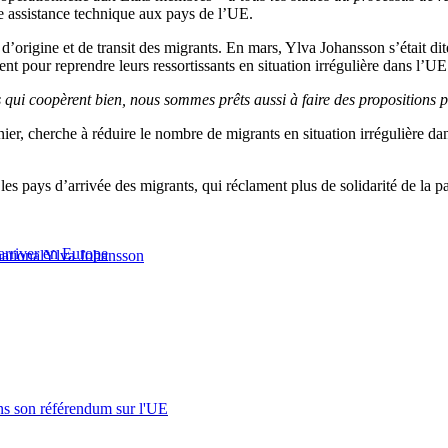
e assistance technique aux pays de l’UE.
’origine et de transit des migrants. En mars, Ylva Johansson s’était dite
t pour reprendre leurs ressortissants en situation irrégulière dans l’UE
 qui coopèrent bien, nous sommes prêts aussi à faire des propositions p
er, cherche à réduire le nombre de migrants en situation irrégulière da
 les pays d’arrivée des migrants, qui réclament plus de solidarité de la p
rriver en Europe
national
Ylva Johansson
s son référendum sur l'UE