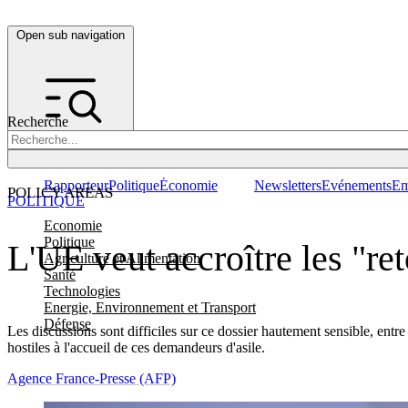
Open sub navigation
Recherche
Rapporteur
Politique
Économie
Newsletters
Evénements
Em
POLICY AREAS
POLITIQUE
Economie
Politique
L'UE veut accroître les "ret
Agriculture et Alimentation
Santé
Technologies
Energie, Environnement et Transport
Défense
Les discussions sont difficiles sur ce dossier hautement sensible, entre
hostiles à l'accueil de ces demandeurs d'asile.
Agence France-Presse (AFP)