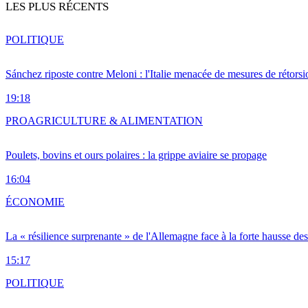
LES PLUS RÉCENTS
POLITIQUE
Sánchez riposte contre Meloni : l'Italie menacée de mesures de rétorsi
19:18
PRO
AGRICULTURE & ALIMENTATION
Poulets, bovins et ours polaires : la grippe aviaire se propage
16:04
ÉCONOMIE
La « résilience surprenante » de l'Allemagne face à la forte hausse de
15:17
POLITIQUE