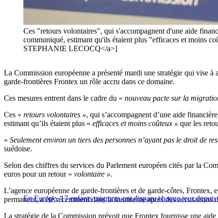
Ces "retours volontaires", qui s'accompagnent d'une aide financ
communiqué, estimant qu'ils étaient plus "efficaces et moins c
STEPHANIE LECOCQ</a>]
La Commission européenne a présenté mardi une stratégie qui vise à a
garde-frontières Frontex un rôle accru dans ce domaine.
Ces mesures entrent dans le cadre du «
nouveau pacte sur la migration
Ces «
retours volontaires »
, qui s’accompagnent d’une aide financière
estimant qu’ils étaient plus «
efficaces et moins coûteux »
que les retou
«
Seulement environ un tiers des personnes n’ayant pas le droit de re
suédoise.
Selon des chiffres du services du Parlement européen cités par la Co
euros pour un retour «
volontaire »
.
L’agence européenne de garde-frontières et de garde-côtes, Frontex, e
En Europe, 17 enfants migrants ont disparu chaque jour depuis
permanent, a été récemment dans la tourmente après des accusations 
La stratégie de la Commission prévoit que Frontex fournisse une aid