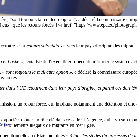
ière, "sont toujours la meilleure option", a déclaré la commissaire eur
oûteux" que les retours forcés. [<a href="https://www.epa.eu/photogra
ccroître les «
retours volontaires
» vers leur pays d’origine des migrants
 et l’asile »
, tentative de l’exécutif européen de réformer le système act
, «
sont toujours la meilleure option »
, a déclaré la commissaire europ
rs forcés.
ster dans l’UE retournent dans leur pays d’origine, et parmi ces derniè
mmission, un retour forcé, qui implique notamment une détention et une 
st appelée à jouer un rôle clé dans ce cadre. L’agence, qui a vu son ma
 2018
de refoulements illégaux de migrants en mer Egée.
e opérationnelle aux Etats membres «
à tous les stades du processus de r