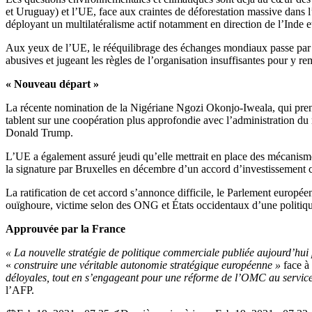
et Uruguay) et l’UE, face aux craintes de déforestation massive dans
déployant un multilatéralisme actif notamment en direction de l’Inde et
Aux yeux de l’UE, le rééquilibrage des échanges mondiaux passe par
abusives et jugeant les règles de l’organisation insuffisantes pour y re
« Nouveau départ »
La récente nomination de la Nigériane Ngozi Okonjo-Iweala, qui pren
tablent sur une coopération plus approfondie avec l’administration du 
Donald Trump.
L’UE a également assuré jeudi qu’elle mettrait en place des mécanismes
la signature par Bruxelles en décembre d’un accord d’investissement 
La ratification de cet accord s’annonce difficile, le Parlement europé
ouïghoure, victime selon des ONG et États occidentaux d’une politique
Approuvée par la France
« La nouvelle stratégie de politique commerciale publiée aujourd’hu
«
construire une véritable autonomie stratégique européenne »
face à 
déloyales, tout en s’engageant pour une réforme de l’OMC au service
l’AFP.