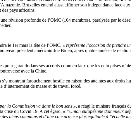
 l’Amazonie. Bruxelles entend aussi affirmer son indépendance face aux
 des pays africains.
 une révision profonde de l’OMC (164 membres), paralysée par le dése
médier.
dra le 1er mars la tête de l’OMC,
« représente l’occasion de prendre u
nouveau président américain Joe Biden, après quatre années de relations
 pour garantir dans ses accords commerciaux que les entreprises n’aient
controversé avec la Chine.
en s’y montrant farouchement hostile en raison des atteintes aux droits 
 d’internement de masse et de travail forcé.
i par la Commission va dans le bon sens »
, a réagi le ministre français
la crise du Covid-19. A cet égard,
« l’Union européenne doit mieux défen
 des biens communs et d’une concurrence plus équitable à l’échelle m