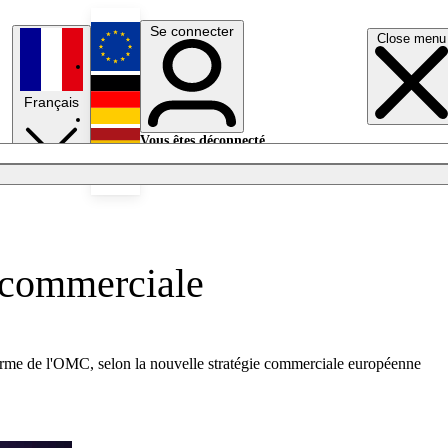
Se connecter
Close menu
English
Français
Deutsch
Vous êtes déconnecté.
Se connecter
Español
Lumières éteintes
e commerciale
éforme de l'OMC, selon la nouvelle stratégie commerciale européenne