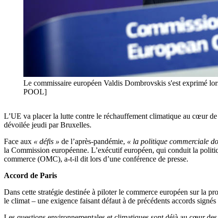
Le commissaire européen Valdis Dombrovskis s'est exprimé lors
POOL]
L’UE va placer la lutte contre le réchauffement climatique au cœur d
dévoilée jeudi par Bruxelles.
Face aux
« défis »
de l’après-pandémie,
« la politique commerciale do
la Commission européenne. L’exécutif européen, qui conduit la politi
commerce (OMC), a-t-il dit lors d’une conférence de presse.
Accord de Paris
Dans cette stratégie destinée à piloter le commerce européen sur la 
le climat – une exigence faisant défaut à de précédents accords signés
Les questions environnementales et climatiques sont déjà au cœur des r