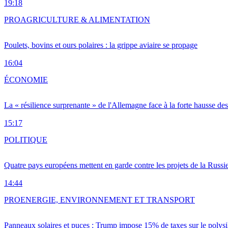
19:18
PRO
AGRICULTURE & ALIMENTATION
Poulets, bovins et ours polaires : la grippe aviaire se propage
16:04
ÉCONOMIE
La « résilience surprenante » de l'Allemagne face à la forte hausse de
15:17
POLITIQUE
Quatre pays européens mettent en garde contre les projets de la Russi
14:44
PRO
ENERGIE, ENVIRONNEMENT ET TRANSPORT
Panneaux solaires et puces : Trump impose 15% de taxes sur le polysi