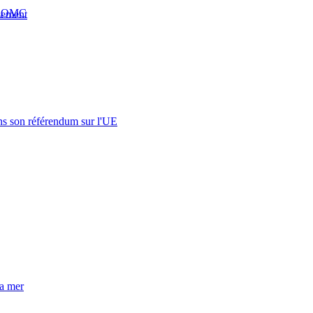
 l’OMC
sement
s son référendum sur l'UE
la mer