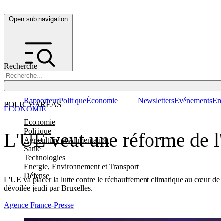
Open sub navigation
Recherche
Rapporteur
Politique
Économie
Newsletters
Evénements
Em
POLICY AREAS
ÉCONOMIE
Economie
Politique
L'UE veut une réforme de l
Agriculture et Alimentation
Santé
Technologies
Energie, Environnement et Transport
Défense
L'UE va placer la lutte contre le réchauffement climatique au cœur de
dévoilée jeudi par Bruxelles.
Agence France-Presse