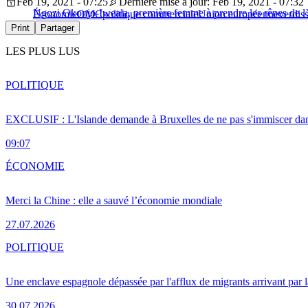
Feb 19, 2021 - 07:25
Dernière mise à jour: Feb 19, 2021 - 07:32
Ngozi Okonjo-Iweala, première femme à prendre les rênes de
Économie
OMC
politique commerciale
Union européenne
verdis
Print
Partager
LES PLUS LUS
POLITIQUE
EXCLUSIF : L'Islande demande à Bruxelles de ne pas s'immiscer dan
09:07
ÉCONOMIE
Merci la Chine : elle a sauvé l’économie mondiale
27.07.2026
POLITIQUE
Une enclave espagnole dépassée par l'afflux de migrants arrivant par 
30.07.2026