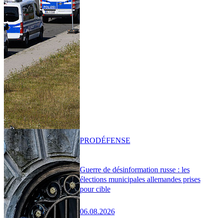
PRO
DÉFENSE
Guerre de désinformation russe : les
élections municipales allemandes prises
pour cible
06.08.2026