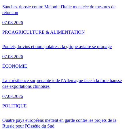
Sánchez riposte contre Meloni : l'Italie menacée de mesures de
rétorsion
07.08.2026
PRO
AGRICULTURE & ALIMENTATION
Poulets, bovins et ours polaires : la grippe aviaire se propage
07.08.2026
ÉCONOMIE
La « résilience surprenante » de l'Allemagne face à la forte hausse
des exportations chinoises
07.08.2026
POLITIQUE
Quatre pays européens mettent en garde contre les projets de la
Russie pour l'Ossétie du Sud