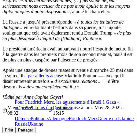
« Après les trois dernières semaines, […] personne ne peut
sérieusement nous accuser de ne pas avoir épuisé tous les moyens
diplomatiques à notre disposition »
, a noté le chancelier.
La Russie a jusqu’à présent répondu
« à toutes les tentatives de
dialogue »
en redoublant d’efforts dans sa guerre, a-t-il ajouté,
soulignant que cela avait également rendu Donald Trump
« de plus
en plus désabusé à l’égard de [Vladimir] Poutine »
.
Le président américain avait auparavant nourri l’espoir de mettre fin
à la guerre dans les premiers mois de son second mandat, mais il est
de plus en plus exaspéré par l’absence de progrès.
Après une attaque de drones russes survenue dimanche 25 mai dans
la soirée, il
a par ailleurs accusé
Vladimir Poutine — avec qui il
disait entretenir autrefois
« d’excellentes relations »
— d’être
désormais
« devenu complètement fou »
.
[Édité par Anne-Sophie Gayet]
Pour Friedrich Merz, les agissements d’Israël à Gaza «
May 27, 2025 -
ne peuvent plus être justifiés »
Dernière mise à jour: May 28, 2025 -
08:32
15:15
Défense
Politique
Allemagne
Friedrich Merz
Guerre en Ukraine
Russie
Ukraine
Print
Partager