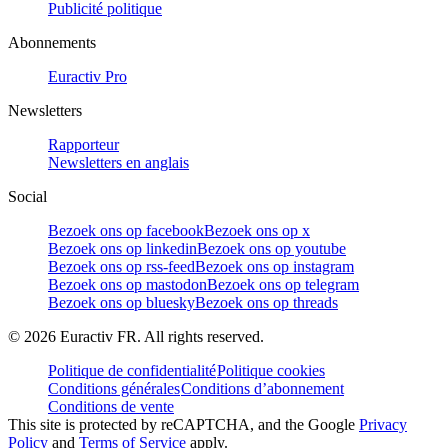
Publicité politique
Abonnements
Euractiv Pro
Newsletters
Rapporteur
Newsletters en anglais
Social
Bezoek ons op facebook
Bezoek ons op x
Bezoek ons op linkedin
Bezoek ons op youtube
Bezoek ons op rss-feed
Bezoek ons op instagram
Bezoek ons op mastodon
Bezoek ons op telegram
Bezoek ons op bluesky
Bezoek ons op threads
©
2026
Euractiv FR. All rights reserved.
Politique de confidentialité
Politique cookies
Conditions générales
Conditions d’abonnement
Conditions de vente
This site is protected by reCAPTCHA, and the Google
Privacy
Policy
and
Terms of Service
apply.