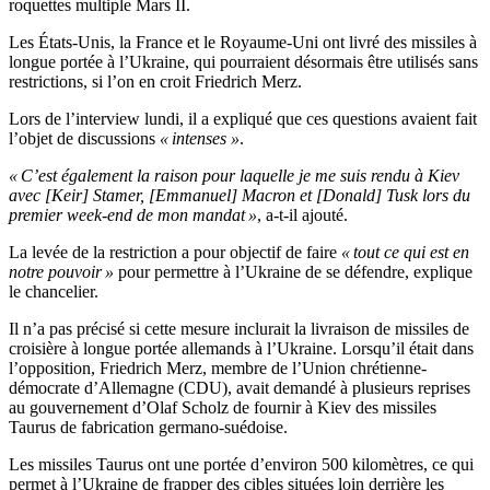
roquettes multiple Mars II.
Les États-Unis, la France et le Royaume-Uni ont livré des missiles à
longue portée à l’Ukraine, qui pourraient désormais être utilisés sans
restrictions, si l’on en croit Friedrich Merz.
Lors de l’interview lundi, il a expliqué que ces questions avaient fait
l’objet de discussions
« intenses »
.
« C’est également la raison pour laquelle je me suis rendu à Kiev
avec [Keir] Stamer, [Emmanuel] Macron et [Donald] Tusk lors du
premier week-end de mon mandat »
, a-t-il ajouté.
La levée de la restriction a pour objectif de faire
« tout ce qui est en
notre pouvoir »
pour permettre à l’Ukraine de se défendre, explique
le chancelier.
Il n’a pas précisé si cette mesure inclurait la livraison de missiles de
croisière à longue portée allemands à l’Ukraine. Lorsqu’il était dans
l’opposition, Friedrich Merz, membre de l’Union chrétienne-
démocrate d’Allemagne (CDU), avait demandé à plusieurs reprises
au gouvernement d’Olaf Scholz de fournir à Kiev des missiles
Taurus de fabrication germano-suédoise.
Les missiles Taurus ont une portée d’environ 500 kilomètres, ce qui
permet à l’Ukraine de frapper des cibles situées loin derrière les