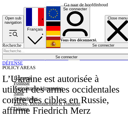
Ga naar de hoofdinhoud
Se connecter
Open sub
Close menu
English
navigation
Français
Deutsch
Vous êtes déconnecté.
Recherche
Se connecter
Español
Lumières éteintes
Se connecter
Rapporteur
Politique
Économie
Newsletters
Evénements
Em
DÉFENSE
POLICY AREAS
L’Ukraine est autorisée à
Economie
Politique
utiliser des armes occidentales
Agriculture et Alimentation
Santé
contre des cibles en Russie,
Technologies
Energie, Environnement et Transport
affirme Friedrich Merz
Défense