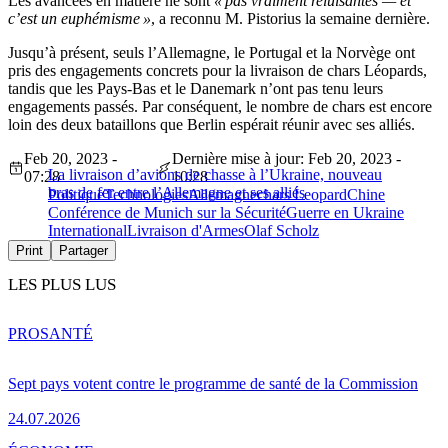
Les avancées en matière ne sont
« pas vraiment reluisantes — et
c’est un euphémisme »
, a reconnu M. Pistorius la semaine dernière.
Jusqu’à présent, seuls l’Allemagne, le Portugal et la Norvège ont
pris des engagements concrets pour la livraison de chars Léopards,
tandis que les Pays-Bas et le Danemark n’ont pas tenu leurs
engagements passés. Par conséquent, le nombre de chars est encore
loin des deux bataillons que Berlin espérait réunir avec ses alliés.
Feb 20, 2023 -
Dernière mise à jour: Feb 20, 2023 -
La livraison d’avions de chasse à l’Ukraine, nouveau
07:28
10:28
bras de fer entre l’Allemagne et ses alliés
Politique
Technologies
Allemagne
chars Leopard
Chine
Conférence de Munich sur la Sécurité
Guerre en Ukraine
International
Livraison d'Armes
Olaf Scholz
Print
Partager
LES PLUS LUS
PRO
SANTÉ
Sept pays votent contre le programme de santé de la Commission
24.07.2026