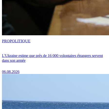
PRO
POLITIQUE
L'Ukraine estime que près de 16 000 volontaires étrangers servent
dans son armée
06.08.2026