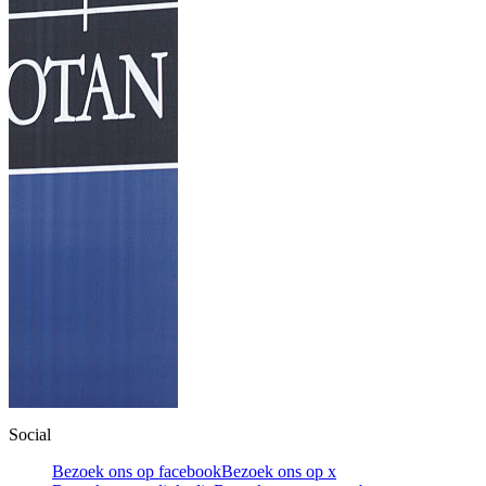
Social
Bezoek ons op facebook
Bezoek ons op x