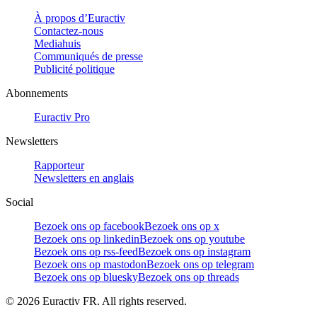
À propos d’Euractiv
Contactez-nous
Mediahuis
Communiqués de presse
Publicité politique
Abonnements
Euractiv Pro
Newsletters
Rapporteur
Newsletters en anglais
Social
Bezoek ons op facebook
Bezoek ons op x
Bezoek ons op linkedin
Bezoek ons op youtube
Bezoek ons op rss-feed
Bezoek ons op instagram
Bezoek ons op mastodon
Bezoek ons op telegram
Bezoek ons op bluesky
Bezoek ons op threads
©
2026
Euractiv FR. All rights reserved.