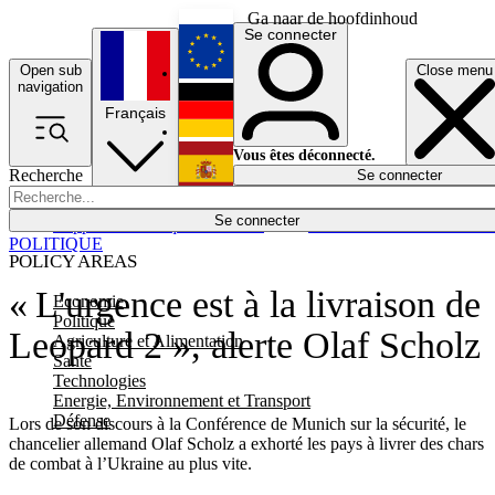
Ga naar de hoofdinhoud
Se connecter
Open sub
Close menu
English
navigation
Français
Deutsch
Vous êtes déconnecté.
Recherche
Se connecter
Español
Lumières éteintes
Se connecter
Rapporteur
Politique
Économie
Newsletters
Evénements
Em
POLITIQUE
POLICY AREAS
« L'urgence est à la livraison de
Economie
Politique
Leopard 2 », alerte Olaf Scholz
Agriculture et Alimentation
Santé
Technologies
Energie, Environnement et Transport
Défense
Lors de son discours à la Conférence de Munich sur la sécurité, le
chancelier allemand Olaf Scholz a exhorté les pays à livrer des chars
de combat à l’Ukraine au plus vite.