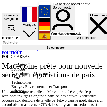
Ga naar de hoofdinhoud
Se connecter
Open sub
Close menu
English
navigation
Français
Deutsch
Vous êtes déconnecté.
Recherche
Se connecter
Español
Lumières éteintes
Se connecter
Rapporteur
Politique
Économie
Newsletters
Evénements
Em
POLITIQUE
POLICY AREAS
Macédoine prête pour nouvelle
Economie
Politique
série de négociations de paix
Agriculture et Alimentation
Santé
Technologies
Energie, Environnement et Transport
Défense
Une véritable guerre civile en Macédoine a été empêchée par le
retrait des insurgés d'origine albanaise, des nouveaux territoires
occupés aux alentours de la ville de Tetovo dans le nord, grâce à un
accord obtenu à travers l'OTAN. Les dirigeants macédoniens et