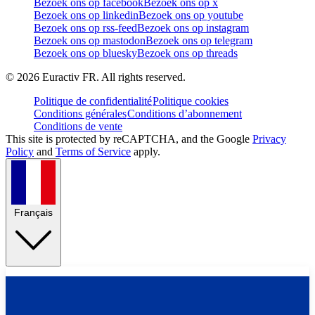
Bezoek ons op facebook
Bezoek ons op x
Bezoek ons op linkedin
Bezoek ons op youtube
Bezoek ons op rss-feed
Bezoek ons op instagram
Bezoek ons op mastodon
Bezoek ons op telegram
Bezoek ons op bluesky
Bezoek ons op threads
©
2026
Euractiv FR. All rights reserved.
Politique de confidentialité
Politique cookies
Conditions générales
Conditions d’abonnement
Conditions de vente
This site is protected by reCAPTCHA, and the Google
Privacy
Policy
and
Terms of Service
apply.
Français