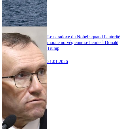
Le paradoxe du Nobel : quand l’autorité
morale norvégienne se heurte à Donald
Trump
21.01.2026