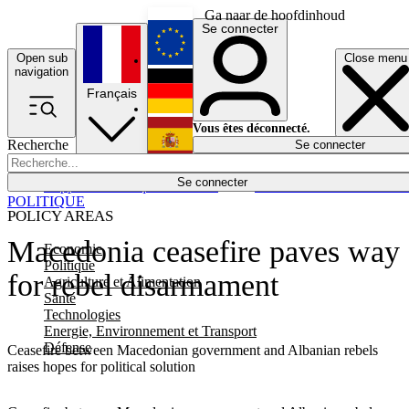
Ga naar de hoofdinhoud
Se connecter
Open sub
Close menu
English
navigation
Français
Deutsch
Vous êtes déconnecté.
Recherche
Se connecter
Español
Lumières éteintes
Se connecter
Rapporteur
Politique
Économie
Newsletters
Evénements
Em
POLITIQUE
POLICY AREAS
Macedonia ceasefire paves way
Economie
Politique
for rebel disarmament
Agriculture et Alimentation
Santé
Technologies
Energie, Environnement et Transport
Défense
Ceasefire between Macedonian government and Albanian rebels
raises hopes for political solution