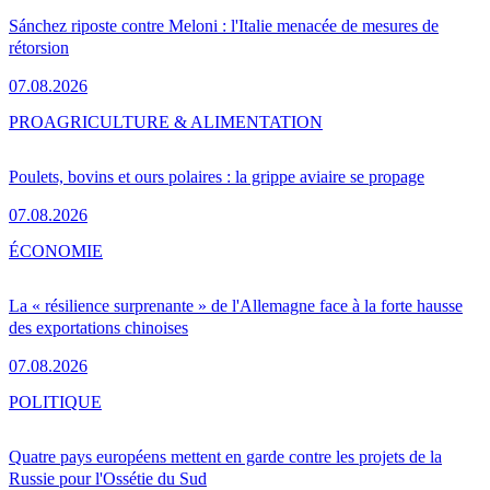
Sánchez riposte contre Meloni : l'Italie menacée de mesures de
rétorsion
07.08.2026
PRO
AGRICULTURE & ALIMENTATION
Poulets, bovins et ours polaires : la grippe aviaire se propage
07.08.2026
ÉCONOMIE
La « résilience surprenante » de l'Allemagne face à la forte hausse
des exportations chinoises
07.08.2026
POLITIQUE
Quatre pays européens mettent en garde contre les projets de la
Russie pour l'Ossétie du Sud