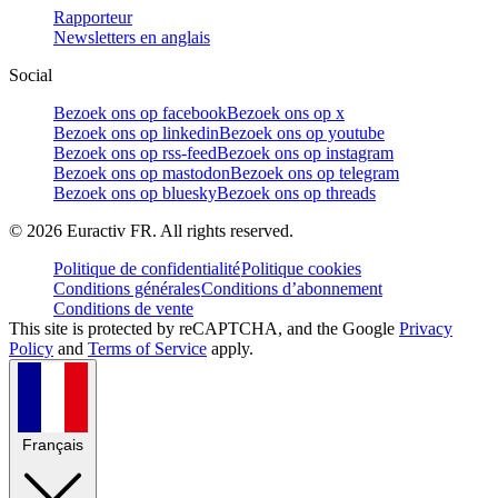
Rapporteur
Newsletters en anglais
Social
Bezoek ons op facebook
Bezoek ons op x
Bezoek ons op linkedin
Bezoek ons op youtube
Bezoek ons op rss-feed
Bezoek ons op instagram
Bezoek ons op mastodon
Bezoek ons op telegram
Bezoek ons op bluesky
Bezoek ons op threads
©
2026
Euractiv FR. All rights reserved.
Politique de confidentialité
Politique cookies
Conditions générales
Conditions d’abonnement
Conditions de vente
This site is protected by reCAPTCHA, and the Google
Privacy
Policy
and
Terms of Service
apply.
Français