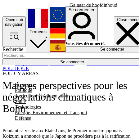
Ga naar de hoofdinhoud
Se connecter
Open sub
Close menu
English
navigation
Français
Deutsch
Vous êtes déconnecté.
Recherche
Se connecter
Español
Lumières éteintes
Se connecter
Rapporteur
Politique
Économie
Newsletters
Evénements
Em
POLITIQUE
POLICY AREAS
Maigres perspectives pour les
Economie
Politique
négociations climatiques à
Agriculture et Alimentation
Santé
Bonn
Technologies
Energie, Environnement et Transport
Défense
Pendant sa visite aux Etats-Unis, le Premier ministre japonais
Koizumi a annoncé que le Japon ne procèdera pas à la ratification