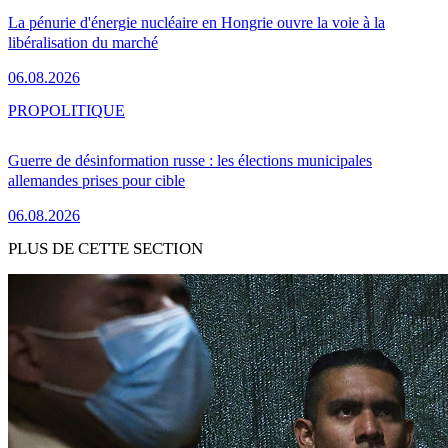
La pénurie d'énergie nucléaire en Hongrie ouvre la voie à la
libéralisation du marché
06.08.2026
PRO
POLITIQUE
Guerre de désinformation russe : les élections municipales
allemandes prises pour cible
06.08.2026
PLUS DE CETTE SECTION