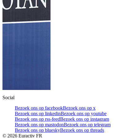
Social
Bezoek ons op facebook
Bezoek ons op x
Bezoek ons op linkedin
Bezoek ons op youtube
Bezoek ons op rss-feed
Bezoek ons op instagram
Bezoek ons op mastodon
Bezoek ons op telegram
Bezoek ons op bluesky
Bezoek ons op threads
©
2026
Euractiv FR