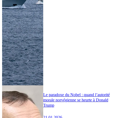
Le paradoxe du Nobel : quand l’autorité
morale norvégienne se heurte à Donald
Trump
21.01.2026