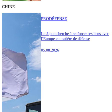
CHINE
PRO
DÉFENSE
Le Japon cherche à renforcer ses liens avec
l’Europe en matière de défense
05.08.2026