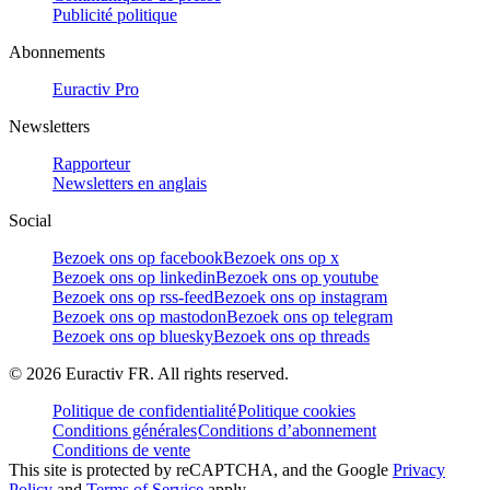
Publicité politique
Abonnements
Euractiv Pro
Newsletters
Rapporteur
Newsletters en anglais
Social
Bezoek ons op facebook
Bezoek ons op x
Bezoek ons op linkedin
Bezoek ons op youtube
Bezoek ons op rss-feed
Bezoek ons op instagram
Bezoek ons op mastodon
Bezoek ons op telegram
Bezoek ons op bluesky
Bezoek ons op threads
©
2026
Euractiv FR. All rights reserved.
Politique de confidentialité
Politique cookies
Conditions générales
Conditions d’abonnement
Conditions de vente
This site is protected by reCAPTCHA, and the Google
Privacy
Policy
and
Terms of Service
apply.