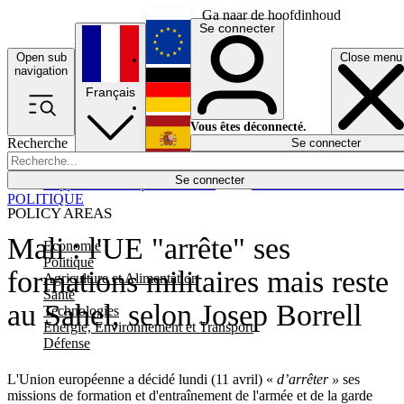
Ga naar de hoofdinhoud
Se connecter
Open sub
Close menu
English
navigation
Français
Deutsch
Vous êtes déconnecté.
Recherche
Se connecter
Español
Lumières éteintes
Se connecter
Rapporteur
Politique
Économie
Newsletters
Evénements
Em
POLITIQUE
POLICY AREAS
Mali : l'UE "arrête" ses
Economie
Politique
formations militaires mais reste
Agriculture et Alimentation
Santé
au Sahel, selon Josep Borrell
Technologies
Energie, Environnement et Transport
Défense
L'Union européenne a décidé lundi (11 avril) «
d’arrêter
»
ses
missions de formation et d'entraînement de l'armée et de la garde