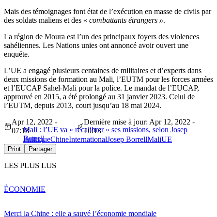
Mais des témoignages font état de l’exécution en masse de civils par
des soldats maliens et des «
combattants étrangers »
.
La région de Moura est l’un des principaux foyers des violences
sahéliennes. Les Nations unies ont annoncé avoir ouvert une
enquête.
L’UE a engagé plusieurs centaines de militaires et d’experts dans
deux missions de formation au Mali, l’EUTM pour les forces armées
et l’EUCAP Sahel-Mali pour la police. Le mandat de l’EUCAP,
approuvé en 2015, a été prolongé au 31 janvier 2023. Celui de
l’EUTM, depuis 2013, court jusqu’au 18 mai 2024.
Apr 12, 2022 -
Dernière mise à jour: Apr 12, 2022 -
Mali : l’UE va « recalibrer » ses missions, selon Josep
07:18
10:13
Borrell
Politique
Chine
International
Josep Borrell
Mali
UE
Print
Partager
LES PLUS LUS
ÉCONOMIE
Merci la Chine : elle a sauvé l’économie mondiale