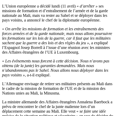
L’Union européenne a décidé lundi (11 avril) «
d’arrêter »
ses
missions de formation et d’entraînement de l’armée et de la garde
nationale au Mali, mais va rester au Sahel et se déployer dans les
pays voisins, a annoncé le chef de la diplomatie européenne.
«
On arrête les missions de formation et les entraînements des
forces armées et de la garde nationale, mais nous allons poursuivre
les formations sur les lois de la guerre, car il faut que les militaires
sachent que la guerre a des lois et des règles du jeu »
, a expliqué
l’Espagnol Josep Borrell à l’issue d’une réunion avec les ministres
des Affaires étrangères de l’UE à Luxembourg.
«
Les événements nous forcent à cette décision. Nous n’avons pas
obtenu (de la junte) les garanties demandées. Mais nous
n’abandonnons pas le Sahel. Nous allons nous déployer dans les
pays voisins »
, a-t-il expliqué.
L’Allemagne envisage de retirer ses militaires présents au Mali dans
le cadre de la mission de formation de l’UE et de la mission des
Nations unies au Mali, la Minusma.
La ministre allemande des Affaires étrangères Annalena Baerbock a
prévu de rencontrer le chef de la junte malienne lors d’un
déplacement cette semaine au Mali. Elle veut «
se faire une idée
précise de la situation politique et sécuritaire »
en vue de décider du