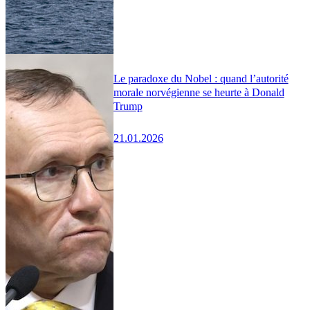
Le paradoxe du Nobel : quand l’autorité
morale norvégienne se heurte à Donald
Trump
21.01.2026