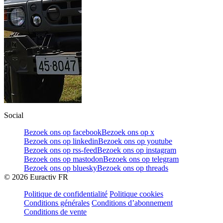
Social
Bezoek ons op facebook
Bezoek ons op x
Bezoek ons op linkedin
Bezoek ons op youtube
Bezoek ons op rss-feed
Bezoek ons op instagram
Bezoek ons op mastodon
Bezoek ons op telegram
Bezoek ons op bluesky
Bezoek ons op threads
©
2026
Euractiv FR
Politique de confidentialité
Politique cookies
Conditions générales
Conditions d’abonnement
Conditions de vente