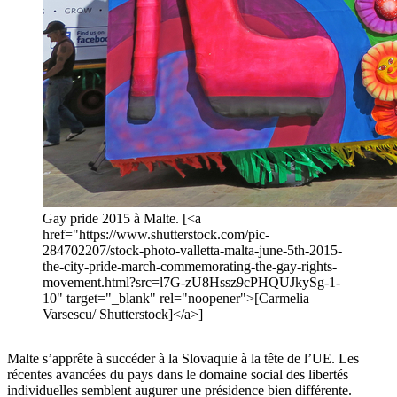
Gay pride 2015 à Malte. [<a
href="https://www.shutterstock.com/pic-
284702207/stock-photo-valletta-malta-june-5th-2015-
the-city-pride-march-commemorating-the-gay-rights-
movement.html?src=l7G-zU8Hssz9cPHQUJkySg-1-
10" target="_blank" rel="noopener">[Carmelia
Varsescu/ Shutterstock]</a>]
Malte s’apprête à succéder à la Slovaquie à la tête de l’UE. Les
récentes avancées du pays dans le domaine social des libertés
individuelles semblent augurer une présidence bien différente.