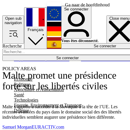
Ga naar de hoofdinhoud
Se connecter
Open sub
Close menu
English
navigation
Français
Deutsch
Vous êtes déconnecté.
Recherche
Se connecter
Español
Lumières éteintes
Se connecter
Rapporteur
Politique
Économie
Newsletters
Evénements
Em
POLICY AREAS
Malte promet une présidence
Economie
forte sur les libertés civiles
Politique
Agriculture et Alimentation
Santé
Technologies
Energie, Environnement et Transport
Malte s’apprête à succéder à la Slovaquie à la tête de l’UE. Les
Défense
récentes avancées du pays dans le domaine social des des libertés
individuelles semblent augurer une présidence bien différente.
Samuel Morgan
EURACTIV.com