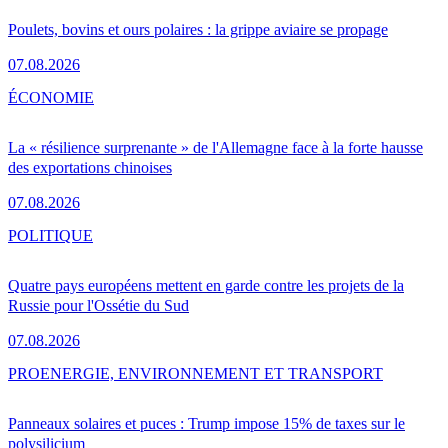
Poulets, bovins et ours polaires : la grippe aviaire se propage
07.08.2026
ÉCONOMIE
La « résilience surprenante » de l'Allemagne face à la forte hausse
des exportations chinoises
07.08.2026
POLITIQUE
Quatre pays européens mettent en garde contre les projets de la
Russie pour l'Ossétie du Sud
07.08.2026
PRO
ENERGIE, ENVIRONNEMENT ET TRANSPORT
Panneaux solaires et puces : Trump impose 15% de taxes sur le
polysilicium