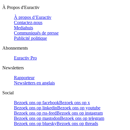
À Propos d'Euractiv
À propos d’Euractiv
Contactez-nous
Mediahuis
Communiqués de presse
Publicité politique
Abonnements
Euractiv Pro
Newsletters
Rapporteur
Newsletters en anglais
Social
Bezoek ons op facebook
Bezoek ons op x
Bezoek ons op linkedin
Bezoek ons op youtube
Bezoek ons op rss-feed
Bezoek ons op instagram
Bezoek ons op mastodon
Bezoek ons op telegram
Bezoek ons op bluesky
Bezoek ons op threads