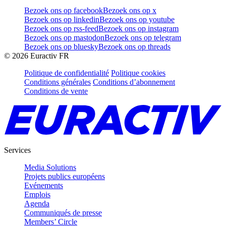
Bezoek ons op facebook
Bezoek ons op x
Bezoek ons op linkedin
Bezoek ons op youtube
Bezoek ons op rss-feed
Bezoek ons op instagram
Bezoek ons op mastodon
Bezoek ons op telegram
Bezoek ons op bluesky
Bezoek ons op threads
©
2026
Euractiv FR
Politique de confidentialité
Politique cookies
Conditions générales
Conditions d’abonnement
Conditions de vente
Services
Media Solutions
Projets publics européens
Evénements
Emplois
Agenda
Communiqués de presse
Members’ Circle