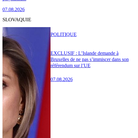
07.08.2026
SLOVAQUIE
POLITIQUE
EXCLUSIF : L’Islande demande à
Bruxelles de ne pas s’immiscer dans son
référendum sur l’UE
07.08.2026