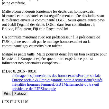
peine carcérale.
Malte promeut depuis longtemps les droits des homosexuels,
bisexuels et transsexuels et est régulièrement en tête des indices sur
la tolérance envers la communauté LGBT. Seuls quatre autres pays
ont établi l’égalité des droits LGBT dans leur constitution : la
Bolivie, l’Équateur, Fiji et le Royaume-Uni.
Un contraste marquant avec son prédécesseur à la présidence de
l’UE, qui ne reconnait pas le mariage homosexuel et où la
communauté gay est moins bien tolérée.
Malgré sa petite taille, Malte pourrait donc être un bon exemple pour
le reste de l’Europe et espère que « notre expérience pourra
influencer nos partenaires européens ».
Dec 8, 2016 - 08:31
chômage des jeunes
droits des homosexuels
Europe sociale
Europe sociale & Emploi
garantie pour la jeunesse
inégalités
inégalités hommes-femmes
LGBT
Malte
marché du travail
présidence de l'UE
Slovaquie
Print
Partager
LES PLUS LUS