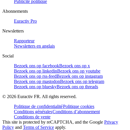
Publicité politique
Abonnements
Euractiv Pro
Newsletters
Rapporteur
Newsletters en anglais
Social
Bezoek ons op facebook
Bezoek ons op x
Bezoek ons op linkedin
Bezoek ons op youtube
Bezoek ons op rss-feed
Bezoek ons op instagram
Bezoek ons op mastodon
Bezoek ons op telegram
Bezoek ons op bluesky
Bezoek ons op threads
©
2026
Euractiv FR. All rights reserved.
Politique de confidentialité
Politique cookies
Conditions générales
Conditions d’abonnement
Conditions de vente
This site is protected by reCAPTCHA, and the Google
Privacy
Policy
and
Terms of Service
apply.