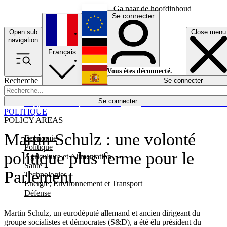
Ga naar de hoofdinhoud
Se connecter
Open sub
Close menu
English
navigation
Français
Deutsch
Vous êtes déconnecté.
Recherche
Se connecter
Español
Lumières éteintes
Se connecter
Rapporteur
Politique
Économie
Newsletters
Evénements
Em
POLITIQUE
POLICY AREAS
Martin Schulz : une volonté
Economie
Politique
politique plus ferme pour le
Agriculture et Alimentation
Santé
Parlement
Technologies
Energie, Environnement et Transport
Défense
Martin Schulz, un eurodéputé allemand et ancien dirigeant du
groupe socialistes et démocrates (S&D), a été élu président du