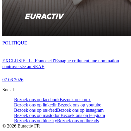
POLITIQUE
EXCLUSIF : La France et l'Espagne critiquent une nomination
controversée au SEAE
07.08.2026
Social
Bezoek ons op facebook
Bezoek ons op x
Bezoek ons op linkedin
Bezoek ons op youtube
Bezoek ons op rss-feed
Bezoek ons op instagram
Bezoek ons op mastodon
Bezoek ons op telegram
Bezoek ons op bluesky
Bezoek ons op threads
©
2026
Euractiv FR