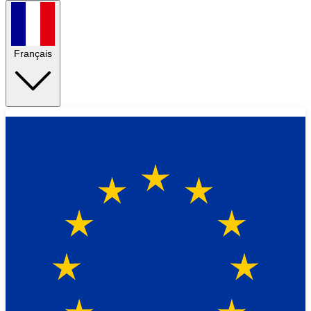
Français