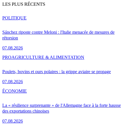
LES PLUS RÉCENTS
POLITIQUE
Sánchez riposte contre Meloni : l'Italie menacée de mesures de
rétorsion
07.08.2026
PRO
AGRICULTURE & ALIMENTATION
Poulets, bovins et ours polaires : la grippe aviaire se propage
07.08.2026
ÉCONOMIE
La « résilience surprenante » de l'Allemagne face à la forte hausse
des exportations chinoises
07.08.2026