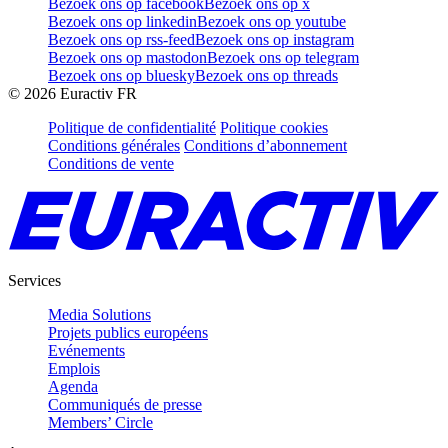
Bezoek ons op facebook
Bezoek ons op x
Bezoek ons op linkedin
Bezoek ons op youtube
Bezoek ons op rss-feed
Bezoek ons op instagram
Bezoek ons op mastodon
Bezoek ons op telegram
Bezoek ons op bluesky
Bezoek ons op threads
©
2026
Euractiv FR
Politique de confidentialité
Politique cookies
Conditions générales
Conditions d’abonnement
Conditions de vente
Services
Media Solutions
Projets publics européens
Evénements
Emplois
Agenda
Communiqués de presse
Members’ Circle