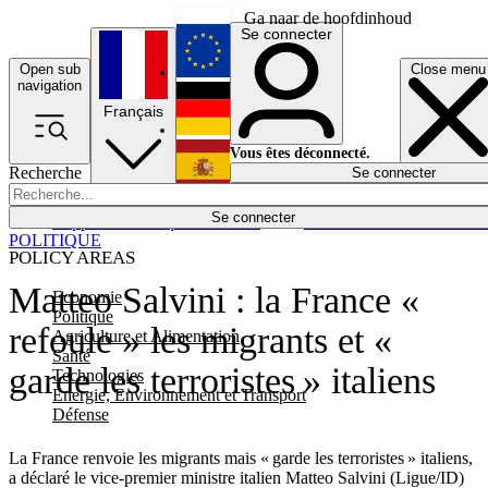
Ga naar de hoofdinhoud
Se connecter
Open sub
Close menu
English
navigation
Français
Deutsch
Vous êtes déconnecté.
Recherche
Se connecter
Español
Lumières éteintes
Se connecter
Rapporteur
Politique
Économie
Newsletters
Evénements
Em
POLITIQUE
POLICY AREAS
Matteo Salvini : la France «
Economie
Politique
refoule » les migrants et «
Agriculture et Alimentation
Santé
garde les terroristes » italiens
Technologies
Energie, Environnement et Transport
Défense
La France renvoie les migrants mais « garde les terroristes » italiens,
a déclaré le vice-premier ministre italien Matteo Salvini (Ligue/ID)