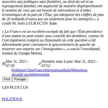
associées aux politiques sans frontières, au droit du sol et au
regroupement familial, ont augmenté de manière disproportionnée
le nombre de ceux qui ont besoin de subventions et d’aides
économiques de la part de l’État, qui atteignent des chiffres de plus
de 20 milliards d’euros par an seulement pour les immigrés »
, a
confié M. Sofo à EURACTIV Italie.
« La France est un excellent exemple du fait que l’État providence
d’une nation ne peut exister sans contrôle des frontières, comme ils
l’ont également compris au Danemark où cette question a été
déterminante pour convaincre le gouvernement de gauche de
resserrer son emprise sur l’immigration »
, a conclu l’eurodéputé,
soutien de Giorgia Meloni.
Mar 31, 2023 -
Dernière mise à jour: Mar 31, 2023 -
07:39
07:52
Politique
Chine
France
International
Italie
Migrations
sécurité sociale
terrorisme
Print
Partager
LES PLUS LUS
POLITIQUE