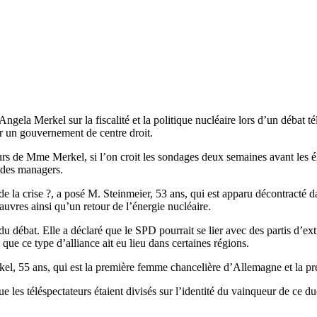
ngela Merkel sur la fiscalité et la politique nucléaire lors d’un débat t
r un gouvernement de centre droit.
urs de Mme Merkel, si l’on croit les sondages deux semaines avant les éle
s des managers.
r de la crise ?, a posé M. Steinmeier, 53 ans, qui est apparu décontract
 pauvres ainsi qu’un retour de l’énergie nucléaire.
 débat. Elle a déclaré que le SPD pourrait se lier avec des partis d’e
ue ce type d’alliance ait eu lieu dans certaines régions.
el, 55 ans, qui est la première femme chancelière d’Allemagne et la p
les téléspectateurs étaient divisés sur l’identité du vainqueur de ce due