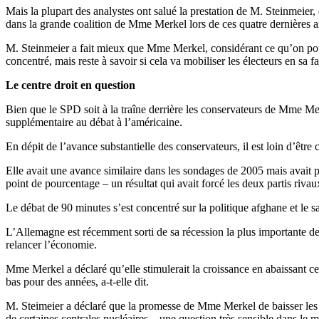
Mais la plupart des analystes ont salué la prestation de M. Steinmeier
dans la grande coalition de Mme Merkel lors de ces quatre dernières an
M. Steinmeier a fait mieux que Mme Merkel, considérant ce qu’on pouvai
concentré, mais reste à savoir si cela va mobiliser les électeurs en sa fav
Le centre droit en question
Bien que le SPD soit à la traîne derrière les conservateurs de Mme Me
supplémentaire au débat à l’américaine.
En dépit de l’avance substantielle des conservateurs, il est loin d’êt
Elle avait une avance similaire dans les sondages de 2005 mais avait p
point de pourcentage – un résultat qui avait forcé les deux partis riv
Le débat de 90 minutes s’est concentré sur la politique afghane et le 
L’Allemagne est récemment sorti de sa récession la plus importante dep
relancer l’économie.
Mme Merkel a déclaré qu’elle stimulerait la croissance en abaissant cer
bas pour des années, a-t-elle dit.
M. Steimeier a déclaré que la promesse de Mme Merkel de baisser les ta
de certaines centrales nucléaires – une question très sensible dans le