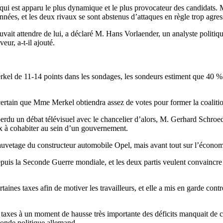
, qui est apparu le plus dynamique et le plus provocateur des candidats. 
nées, et les deux rivaux se sont abstenus d’attaques en règle trop agres
t attendre de lui, a déclaré M. Hans Vorlaender, un analyste politique à
eur, a-t-il ajouté.
rkel de 11-14 points dans les sondages, les sondeurs estiment que 40 %
re certain que Mme Merkel obtiendra assez de votes pour former la coalit
erdu un débat télévisuel avec le chancelier d’alors, M. Gerhard Schroed
aux à cohabiter au sein d’un gouvernement.
sauvetage du constructeur automobile Opel, mais avant tout sur l’économ
uis la Seconde Guerre mondiale, et les deux partis veulent convaincre l
taines taxes afin de motiver les travailleurs, et elle a mis en garde con
xes à un moment de hausse très importante des déficits manquait de crédi
 monde politique allemand.