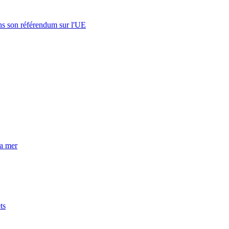
s son référendum sur l'UE
la mer
ts