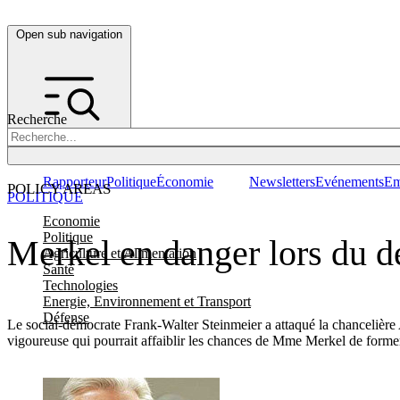
Open sub navigation
Recherche
Rapporteur
Politique
Économie
Newsletters
Evénements
Em
POLICY AREAS
POLITIQUE
Economie
Politique
Merkel en danger lors du d
Agriculture et Alimentation
Santé
Technologies
Energie, Environnement et Transport
Défense
Le social-démocrate Frank-Walter Steinmeier a attaqué la chancelière A
vigoureuse qui pourrait affaiblir les chances de Mme Merkel de forme