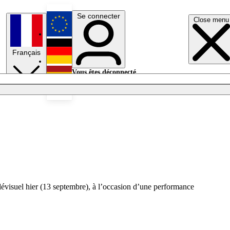
Se connecter
Close menu
English
Français
Deutsch
Vous êtes déconnecté.
Se connecter
Español
Lumières éteintes
élévisuel hier (13 septembre), à l’occasion d’une performance