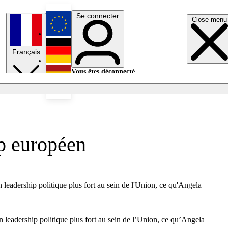
Se connecter
Close menu
English
Français
Deutsch
Vous êtes déconnecté.
Se connecter
Español
Lumières éteintes
ip européen
eadership politique plus fort au sein de l'Union, ce qu'Angela
leadership politique plus fort au sein de l’Union, ce qu’Angela