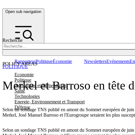
Open sub navigation
Recherche
Rapporteur
Politique
Économie
Newsletters
Evénements
Em
POLICY AREAS
POLITIQUE
Economie
Politique
Merkel et Barroso en tête d
Agriculture et Alimentation
Santé
Technologies
Energie, Environnement et Transport
Défense
Selon un sondage TNS publié en amont du Sommet européen de juin 2007
Merkel, José Manuel Barroso et l'Eurogroupe seraient les plus suscepti
Selon un sondage TNS publié en amont du Sommet européen de juin 2007