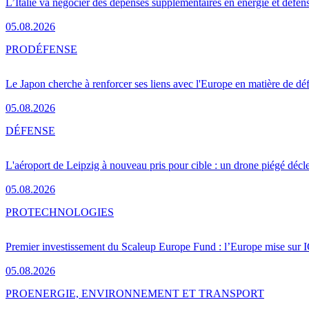
L’Italie va négocier des dépenses supplémentaires en énergie et défen
05.08.2026
PRO
DÉFENSE
Le Japon cherche à renforcer ses liens avec l'Europe en matière de dé
05.08.2026
DÉFENSE
L'aéroport de Leipzig à nouveau pris pour cible : un drone piégé décle
05.08.2026
PRO
TECHNOLOGIES
Premier investissement du Scaleup Europe Fund : l’Europe mise sur
05.08.2026
PRO
ENERGIE, ENVIRONNEMENT ET TRANSPORT