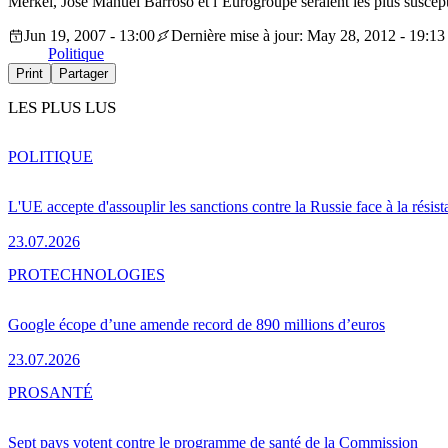
Merkel, José Manuel Barroso et l’Eurogroupe seraient les plus suscepti
Jun 19, 2007 - 13:00
Dernière mise à jour: May 28, 2012 - 19:13
Politique
Print
Partager
LES PLUS LUS
POLITIQUE
L'UE accepte d'assouplir les sanctions contre la Russie face à la résis
23.07.2026
PRO
TECHNOLOGIES
Google écope d’une amende record de 890 millions d’euros
23.07.2026
PRO
SANTÉ
Sept pays votent contre le programme de santé de la Commission