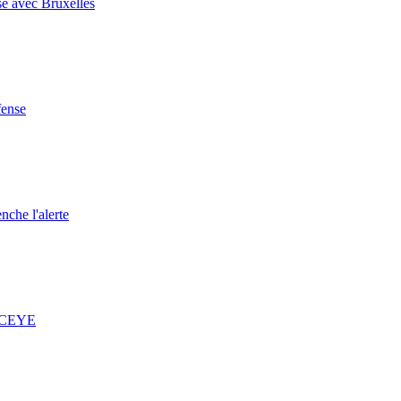
se avec Bruxelles
fense
nche l'alerte
 ICEYE