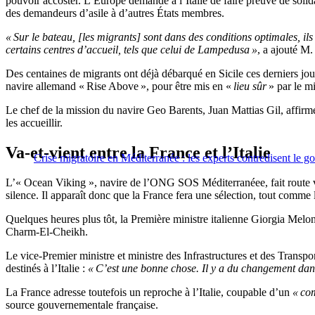
pouvoir accoster. L’Europe demande à l’Italie de faire preuve de solida
des demandeurs d’asile à d’autres États membres.
« Sur le bateau, [les migrants] sont dans des conditions optimales, ils
certains centres d’accueil, tels que celui de Lampedusa »
, a ajouté M
Des centaines de migrants ont déjà débarqué en Sicile ces derniers jo
navire allemand « Rise Above », pour être mis en «
lieu sûr
» par le mi
Le chef de la mission du navire Geo Barents, Juan Mattias Gil, affirm
les accueillir.
Va-et-vient entre la France et l’Italie
Crise migratoire en Méditerranée : les experts contredisent le g
L’« Ocean Viking », navire de l’ONG SOS Méditerranéee, fait route ve
silence. Il apparaît donc que la France fera une sélection, tout comme l’
Quelques heures plus tôt, la Première ministre italienne Giorgia Melo
Charm-El-Cheikh.
Le vice-Premier ministre et ministre des Infrastructures et des Transpor
destinés à l’Italie :
« C’est une bonne chose. Il y a du changement dans
La France adresse toutefois un reproche à l’Italie, coupable d’un
« co
source gouvernementale française.