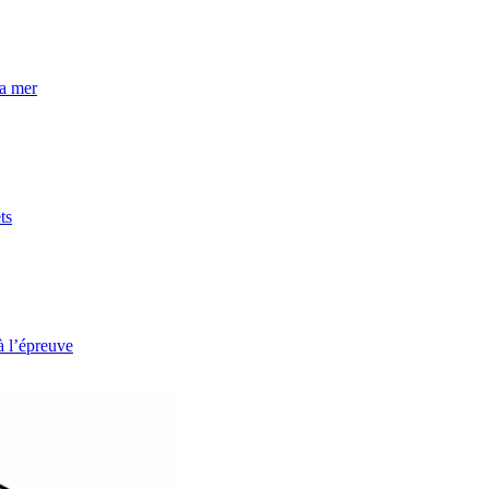
la mer
ts
à l’épreuve