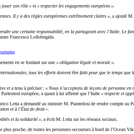
« jouer son rôle »
et
« respecter les engagements européens ».
liennes. Il y a des règles européennes extrêmement claires »
, a ajouté M.
re une certaine responsabilité, en la partageant avec l’Italie. Le fa
nistre Francesco Lollobrigida.
s humains
quements en se fondant sur une
« obligation légale et morale »
.
ernationales, tous les efforts doivent être faits pour que le temps que 
ive et a tenu à préciser :
« Nous n’acceptons de leçons de personne en m
 Parlement européen, a quant à lui affirmé que l’Italie
« respecte et appl
nrico Letta a demandé au ministre M. Piantedosi de rendre compte au Par
tion et à l’État de droit
».
tés et la solidarité »
, a écrit M. Letta sur les réseaux sociaux.
 plus proche, de toutes les personnes secourues à bord de l’Ocean Vi