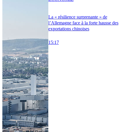
La « résilience surprenante » de
l’Allemagne face à la forte hausse des
exportations chinoises
15:17