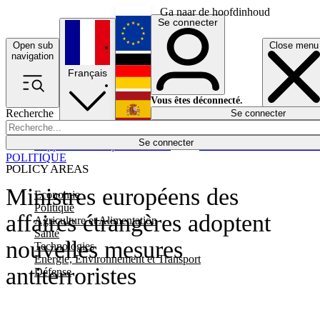
Ga naar de hoofdinhoud
Se connecter
Open sub
Close menu
English
navigation
Français
Deutsch
Vous êtes déconnecté.
Recherche
Se connecter
Español
Lumières éteintes
Se connecter
Rapporteur
Politique
Économie
Newsletters
Evénements
Em
POLITIQUE
POLICY AREAS
Ministres européens des
Economie
Politique
affaires étrangères adoptent
Agriculture et Alimentation
Santé
nouvelles mesures
Technologies
Energie, Environnement et Transport
antiterroristes
Défense