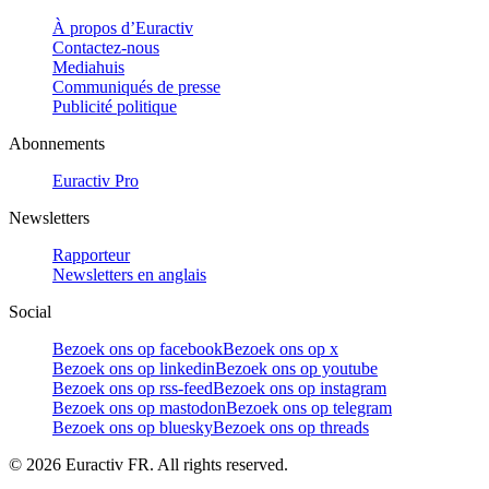
À propos d’Euractiv
Contactez-nous
Mediahuis
Communiqués de presse
Publicité politique
Abonnements
Euractiv Pro
Newsletters
Rapporteur
Newsletters en anglais
Social
Bezoek ons op facebook
Bezoek ons op x
Bezoek ons op linkedin
Bezoek ons op youtube
Bezoek ons op rss-feed
Bezoek ons op instagram
Bezoek ons op mastodon
Bezoek ons op telegram
Bezoek ons op bluesky
Bezoek ons op threads
©
2026
Euractiv FR. All rights reserved.