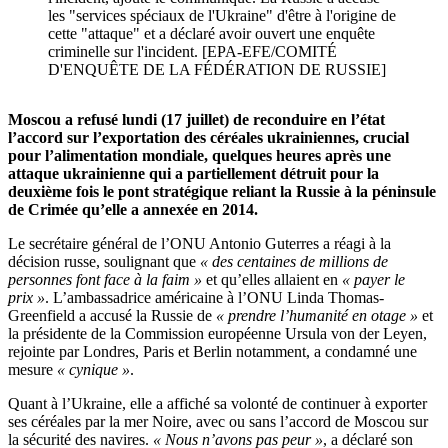
les "services spéciaux de l'Ukraine" d'être à l'origine de
cette "attaque" et a déclaré avoir ouvert une enquête
criminelle sur l'incident. [EPA-EFE/COMITÉ
D'ENQUÊTE DE LA FÉDÉRATION DE RUSSIE]
Moscou a refusé lundi (17 juillet) de reconduire en l’état
l’accord sur l’exportation des céréales ukrainiennes, crucial
pour l’alimentation mondiale, quelques heures après une
attaque ukrainienne qui a partiellement détruit pour la
deuxième fois le pont stratégique reliant la Russie à la péninsule
de Crimée qu’elle a annexée en 2014.
Le secrétaire général de l’ONU Antonio Guterres a réagi à la
décision russe, soulignant que
« des centaines de millions de
personnes font face à la faim »
et qu’elles allaient en
« payer le
prix »
. L’ambassadrice américaine à l’ONU Linda Thomas-
Greenfield a accusé la Russie de
« prendre l’humanité en otage »
et
la présidente de la Commission européenne Ursula von der Leyen,
rejointe par Londres, Paris et Berlin notamment, a condamné une
mesure
« cynique »
.
Quant à l’Ukraine, elle a affiché sa volonté de continuer à exporter
ses céréales par la mer Noire, avec ou sans l’accord de Moscou sur
la sécurité des navires.
« Nous n’avons pas peur »
, a déclaré son