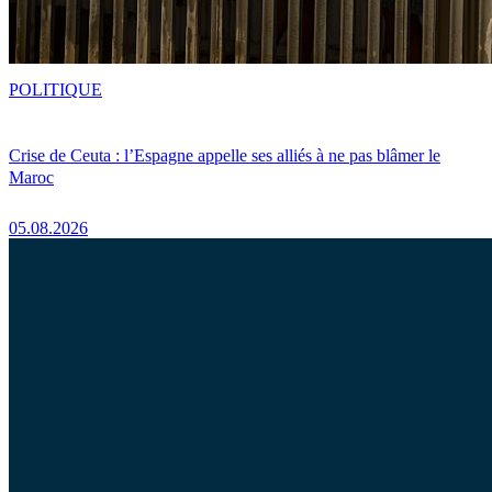
POLITIQUE
Crise de Ceuta : l’Espagne appelle ses alliés à ne pas blâmer le
Maroc
05.08.2026