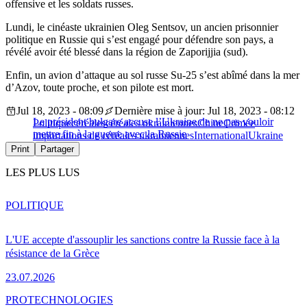
offensive et les soldats russes.
Lundi, le cinéaste ukrainien Oleg Sentsov, un ancien prisonnier
politique en Russie qui s’est engagé pour défendre son pays, a
révélé avoir été blessé dans la région de Zaporijjia (sud).
Enfin, un avion d’attaque au sol russe Su-25 s’est abîmé dans la mer
d’Azov, toute proche, et son pilote est mort.
Jul 18, 2023 - 08:09
Dernière mise à jour: Jul 18, 2023 - 08:12
Le président bulgare accuse l’Ukraine de ne pas vouloir
Politique
céréales
céréales ukrainiennes
Chine
Crimée
mettre fin à la guerre avec la Russie
importations de céréales ukrainiennes
International
Ukraine
Print
Partager
LES PLUS LUS
POLITIQUE
L'UE accepte d'assouplir les sanctions contre la Russie face à la
résistance de la Grèce
23.07.2026
PRO
TECHNOLOGIES