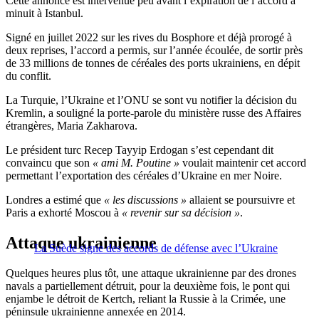
Cette annonce est intervenue peu avant l’expiration de l’accord à
minuit à Istanbul.
Signé en juillet 2022 sur les rives du Bosphore et déjà prorogé à
deux reprises, l’accord a permis, sur l’année écoulée, de sortir près
de 33 millions de tonnes de céréales des ports ukrainiens, en dépit
du conflit.
La Turquie, l’Ukraine et l’ONU se sont vu notifier la décision du
Kremlin, a souligné la porte-parole du ministère russe des Affaires
étrangères, Maria Zakharova.
Le président turc Recep Tayyip Erdogan s’est cependant dit
convaincu que son
« ami M. Poutine »
voulait maintenir cet accord
permettant l’exportation des céréales d’Ukraine en mer Noire.
Londres a estimé que
« les discussions »
allaient se poursuivre et
Paris a exhorté Moscou à
« revenir sur sa décision »
.
Attaque ukrainienne
La Suède signe des accords de défense avec l’Ukraine
Quelques heures plus tôt, une attaque ukrainienne par des drones
navals a partiellement détruit, pour la deuxième fois, le pont qui
enjambe le détroit de Kertch, reliant la Russie à la Crimée, une
péninsule ukrainienne annexée en 2014.