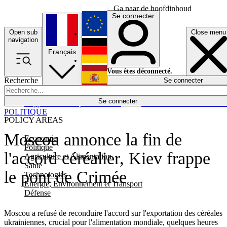
Ga naar de hoofdinhoud
Se connecter
Open sub
Close menu
English
navigation
Français
Deutsch
Vous êtes déconnecté.
Recherche
Se connecter
Español
Lumières éteintes
Se connecter
Rapporteur
Politique
Économie
Newsletters
Evénements
Em
POLITIQUE
POLICY AREAS
Moscou annonce la fin de
Economie
Politique
l'accord céréalier, Kiev frappe
Agriculture et Alimentation
Santé
le pont de Crimée
Technologies
Energie, Environnement et Transport
Défense
Moscou a refusé de reconduire l'accord sur l'exportation des céréales
ukrainiennes, crucial pour l'alimentation mondiale, quelques heures