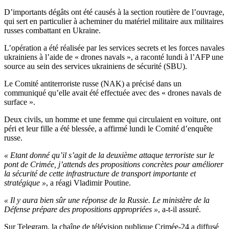
D’importants dégâts ont été causés à la section routière de l’ouvrage,
qui sert en particulier à acheminer du matériel militaire aux militaires
russes combattant en Ukraine.
L’opération a été réalisée par les services secrets et les forces navales
ukrainiens à l’aide de « drones navals », a raconté lundi à l’AFP une
source au sein des services ukrainiens de sécurité (SBU).
Le Comité antiterroriste russe (NAK) a précisé dans un
communiqué qu’elle avait été effectuée avec des « drones navals de
surface ».
Deux civils, un homme et une femme qui circulaient en voiture, ont
péri et leur fille a été blessée, a affirmé lundi le Comité d’enquête
russe.
« Etant donné qu’il s’agit de la deuxième attaque terroriste sur le
pont de Crimée, j’attends des propositions concrètes pour améliorer
la sécurité de cette infrastructure de transport importante et
stratégique »
, a réagi Vladimir Poutine.
« Il y aura bien sûr une réponse de la Russie. Le ministère de la
Défense prépare des propositions appropriées »
, a-t-il assuré.
Sur Telegram, la chaîne de télévision publique Crimée-24 a diffusé