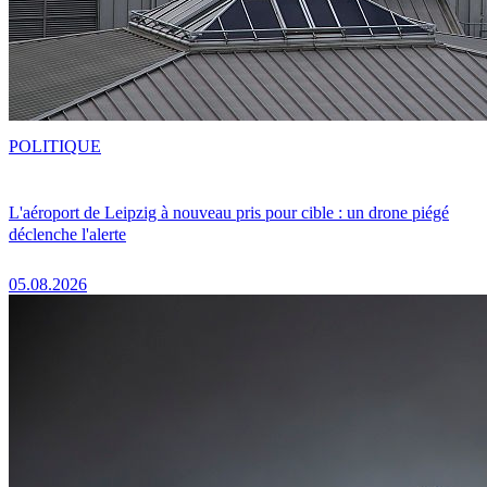
POLITIQUE
L'aéroport de Leipzig à nouveau pris pour cible : un drone piégé
déclenche l'alerte
05.08.2026