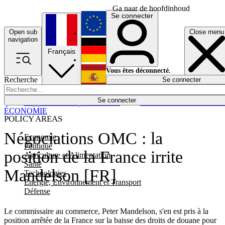
Ga naar de hoofdinhoud
Se connecter
Open sub
Close menu
English
navigation
Français
Deutsch
Vous êtes déconnecté.
Recherche
Se connecter
Español
Lumières éteintes
Se connecter
Rapporteur
Politique
Économie
Newsletters
Evénements
Em
ÉCONOMIE
POLICY AREAS
Négociations OMC : la
Economie
Politique
position de la France irrite
Agriculture et Alimentation
Santé
Mandelson [FR]
Technologies
Energie, Environnement et Transport
Défense
Le commissaire au commerce, Peter Mandelson, s'en est pris à la
position arrêtée de la France sur la baisse des droits de douane pour