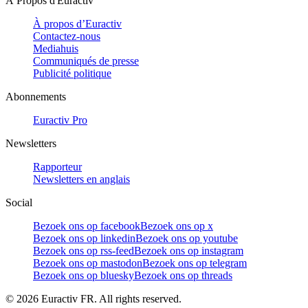
À Propos d'Euractiv
À propos d’Euractiv
Contactez-nous
Mediahuis
Communiqués de presse
Publicité politique
Abonnements
Euractiv Pro
Newsletters
Rapporteur
Newsletters en anglais
Social
Bezoek ons op facebook
Bezoek ons op x
Bezoek ons op linkedin
Bezoek ons op youtube
Bezoek ons op rss-feed
Bezoek ons op instagram
Bezoek ons op mastodon
Bezoek ons op telegram
Bezoek ons op bluesky
Bezoek ons op threads
©
2026
Euractiv FR. All rights reserved.