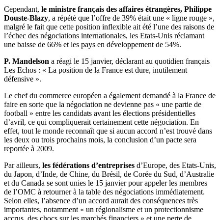
Cependant,
le ministre français des affaires étrangères, Philippe
Douste-Blazy
, a répété que l’offre de 39% était une « ligne rouge »,
malgré le fait que cette position inflexible ait été l’une des raisons de
l’échec des négociations internationales, les Etats-Unis réclamant
une baisse de 66% et les pays en développement de 54%.
P. Mandelson
a réagi le 15 janvier, déclarant au quotidien français
Les Echos : « La position de la France est dure, inutilement
défensive ».
Le chef du commerce européen a également demandé à la France de
faire en sorte que la négociation ne devienne pas « une partie de
football » entre les candidats avant les élections présidentielles
d’avril, ce qui compliquerait certainement cette négociation. En
effet, tout le monde reconnaît que si aucun accord n’est trouvé dans
les deux ou trois prochains mois, la conclusion d’un pacte sera
reportée à 2009.
Par ailleurs,
les fédérations d’entreprises
d’Europe, des Etats-Unis,
du Japon, d’Inde, de Chine, du Brésil, de Corée du Sud, d’Australie
et du Canada se sont unies le 15 janvier pour appeler les membres
de l’OMC à retourner à la table des négociations immédiatement.
Selon elles, l’absence d’un accord aurait des conséquences très
importantes, notamment « un régionalisme et un protectionnisme
accrus, des chocs sur les marchés financiers » et une perte de